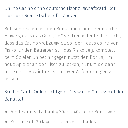
Online Casino ohne deutsche Lizenz Paysafecard: Der
trostlose Realitätscheck für Zocker
Betsson präsentiert den Bonus mit einem freundlichen
Hinweis, dass das Geld „frei“ sei. Frei bedeutet hier nicht,
dass das Casino großzügig ist, sondern dass es frei von
Risiko für den Betreiber ist – das Risiko liegt komplett
beim Spieler. Unibet hingegen nutzt den Bonus, um
neue Spieler an den Tisch zu locken, nur um sie dann
mit einem Labyrinth aus Turnover‑Anforderungen zu
fesseln.
Scratch Cards Online Echtgeld: Das wahre Glücksspiel der
Banalität
Mindestumsatz: häufig 30‑ bis 40‑facher Bonuswert
Zeitlimit: oft 30 Tage, danach verfällt alles