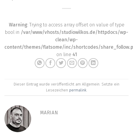
Warning
: Trying to access array offset on value of type
bool in
/var/www/vhosts/studiowilkos.de/httpdocs/wp-
clean/wp-
content/themes/flatsome/inc/shortcodes/share_follow.
on line
41
Dieser Eintrag wurde veröffentlicht am Allgemein. Setzte ein
Lesezeichen
permalink
.
MARIAN