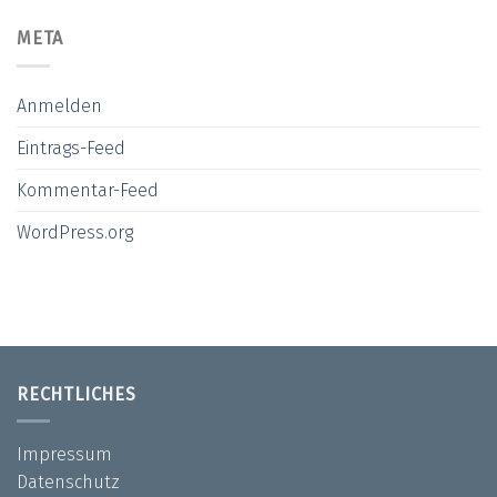
META
Anmelden
Eintrags-Feed
Kommentar-Feed
WordPress.org
RECHTLICHES
Impressum
Datenschutz