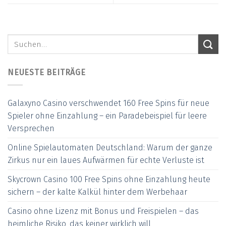
NEUESTE BEITRÄGE
Galaxyno Casino verschwendet 160 Free Spins für neue
Spieler ohne Einzahlung – ein Paradebeispiel für leere
Versprechen
Online Spielautomaten Deutschland: Warum der ganze
Zirkus nur ein laues Aufwärmen für echte Verluste ist
Skycrown Casino 100 Free Spins ohne Einzahlung heute
sichern – der kalte Kalkül hinter dem Werbehaar
Casino ohne Lizenz mit Bonus und Freispielen – das
heimliche Risiko, das keiner wirklich will