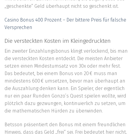
„geschenkte“ Geld überhaupt nicht so geschenkt ist.
Casino Bonus 400 Prozent – Der bittere Preis für falsche
Versprechen
Die versteckten Kosten im Kleingedruckten
Ein zweiter Einzahlungsbonus klingt verlockend, bis man
die versteckten Kosten entdeckt. Die meisten Anbieter
setzen einen Mindestumsatz von 30x oder mehr fest.
Das bedeutet, bei einem Bonus von 20 € muss man
mindestens 600 € umsetzen, bevor man überhaupt an
die Auszahlung denken kann. Ein Spieler, der eigentlich
nur ein paar Runden Gonzo’s Quest spielen wollte, wird
plötzlich dazu gezwungen, kontinuierlich zu setzen, um
die mathematischen Hürden zu überwinden.
Betsson präsentiert den Bonus mit einem freundlichen
Hinweis, dass das Geld „frei“ sei. Frei bedeutet hier nicht,