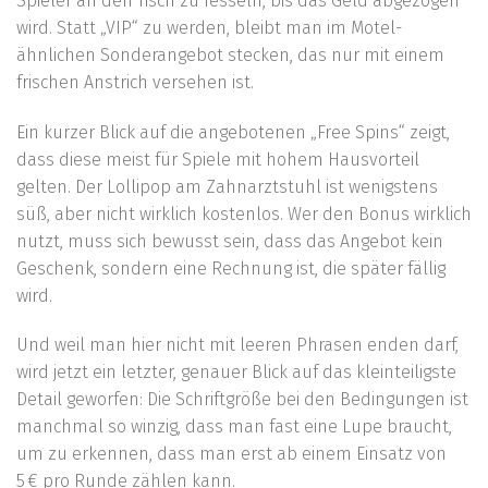
Spieler an den Tisch zu fesseln, bis das Geld abgezogen
wird. Statt „VIP“ zu werden, bleibt man im Motel-
ähnlichen Sonderangebot stecken, das nur mit einem
frischen Anstrich versehen ist.
Ein kurzer Blick auf die angebotenen „Free Spins“ zeigt,
dass diese meist für Spiele mit hohem Hausvorteil
gelten. Der Lollipop am Zahnarztstuhl ist wenigstens
süß, aber nicht wirklich kostenlos. Wer den Bonus wirklich
nutzt, muss sich bewusst sein, dass das Angebot kein
Geschenk, sondern eine Rechnung ist, die später fällig
wird.
Und weil man hier nicht mit leeren Phrasen enden darf,
wird jetzt ein letzter, genauer Blick auf das kleinteiligste
Detail geworfen: Die Schriftgröße bei den Bedingungen ist
manchmal so winzig, dass man fast eine Lupe braucht,
um zu erkennen, dass man erst ab einem Einsatz von
5 € pro Runde zählen kann.