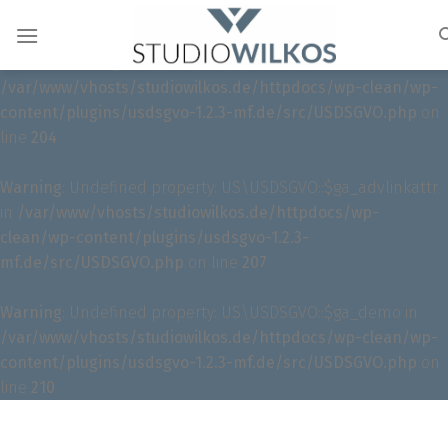
Warning
: Undefined property:
US\USDSGVO::$ga_trackoutboundlinks in
/var/www/vhosts/studiowilkos.de/httpdocs/wp-clean/wp-
content/plugins/usdsgvo-1.2.3-mf.de/src/USDSGVO.php
on
line
204
Warning
: Undefined property: US\USDSGVO::$ga_advlinkattr
in
/var/www/vhosts/studiowilkos.de/httpdocs/wp-
clean/wp-content/plugins/usdsgvo-1.2.3-
mf.de/src/USDSGVO.php
on line
207
Warning
: Undefined property: US\USDSGVO::$ga_demo in
/var/www/vhosts/studiowilkos.de/httpdocs/wp-clean/wp-
content/plugins/usdsgvo-1.2.3-mf.de/src/USDSGVO.php
on
line
210
Skip
to