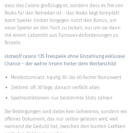
dass das Casino großzügig ist, sondern dass es frei von
Risiko für den Betreiber ist – das Risiko liegt komplett
beim Spieler. Unibet hingegen nutzt den Bonus, um
neue Spieler an den Tisch zu locken, nur um sie dann
mit einem Labyrinth aus Turnover‑Anforderungen zu
fesseln.
slotwolf casino 135 Freispiele ohne Einzahlung exklusive
Chance – der wahre Irrsinn hinter dem Werbeschild
Mindestumsatz: häufig 30‑ bis 40‑facher Bonuswert
Zeitlimit: oft 30 Tage, danach verfällt alles
Spielrestriktionen: nur bestimmte Slots zählen
Die Bedingungen sind dabei kein Geheimnis, sondern ein
offenes Dokument, das nur selten gelesen wird, weil
niemand die Geduld hat, zwischen den bunten Grafiken