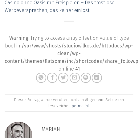
Casino ohne Oasis mit Freispielen – Das trostlose
Werbeversprechen, das keiner einlöst
Warning
: Trying to access array offset on value of type
bool in
/var/www/vhosts/studiowilkos.de/httpdocs/wp-
clean/wp-
content/themes/flatsome/inc/shortcodes/share_follow.
on line
41
Dieser Eintrag wurde veröffentlicht am Allgemein. Setzte ein
Lesezeichen
permalink
.
MARIAN