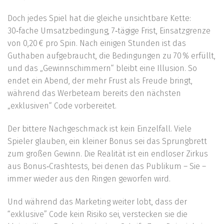
Doch jedes Spiel hat die gleiche unsichtbare Kette:
30‑fache Umsatzbedingung, 7‑tägige Frist, Einsatzgrenze
von 0,20 € pro Spin. Nach einigen Stunden ist das
Guthaben aufgebraucht, die Bedingungen zu 70 % erfüllt,
und das „Gewinnschimmern“ bleibt eine Illusion. So
endet ein Abend, der mehr Frust als Freude bringt,
während das Werbeteam bereits den nächsten
„exklusiven“ Code vorbereitet.
Der bittere Nachgeschmack ist kein Einzelfall. Viele
Spieler glauben, ein kleiner Bonus sei das Sprungbrett
zum großen Gewinn. Die Realität ist ein endloser Zirkus
aus Bonus‑Crashtests, bei denen das Publikum – Sie –
immer wieder aus den Ringen geworfen wird.
Und während das Marketing weiter lobt, dass der
“exklusive” Code kein Risiko sei, verstecken sie die