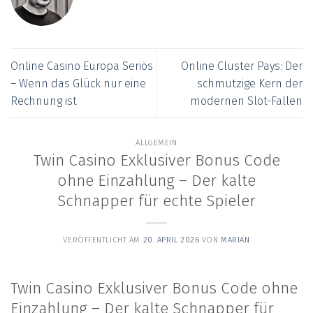
Online Casino Europa Seriös
Online Cluster Pays: Der
– Wenn das Glück nur eine
schmutzige Kern der
Rechnung ist
modernen Slot-Fallen
ALLGEMEIN
Twin Casino Exklusiver Bonus Code
ohne Einzahlung – Der kalte
Schnapper für echte Spieler
VERÖFFENTLICHT AM
20. APRIL 2026
VON
MARIAN
Twin Casino Exklusiver Bonus Code ohne
Einzahlung – Der kalte Schnapper für