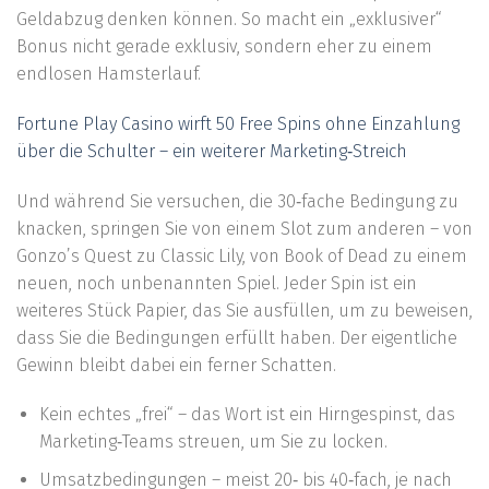
Geldabzug denken können. So macht ein „exklusiver“
Bonus nicht gerade exklusiv, sondern eher zu einem
endlosen Hamsterlauf.
Fortune Play Casino wirft 50 Free Spins ohne Einzahlung
über die Schulter – ein weiterer Marketing‑Streich
Und während Sie versuchen, die 30‑fache Bedingung zu
knacken, springen Sie von einem Slot zum anderen – von
Gonzo’s Quest zu Classic Lily, von Book of Dead zu einem
neuen, noch unbenannten Spiel. Jeder Spin ist ein
weiteres Stück Papier, das Sie ausfüllen, um zu beweisen,
dass Sie die Bedingungen erfüllt haben. Der eigentliche
Gewinn bleibt dabei ein ferner Schatten.
Kein echtes „frei“ – das Wort ist ein Hirngespinst, das
Marketing‑Teams streuen, um Sie zu locken.
Umsatzbedingungen – meist 20‑ bis 40‑fach, je nach