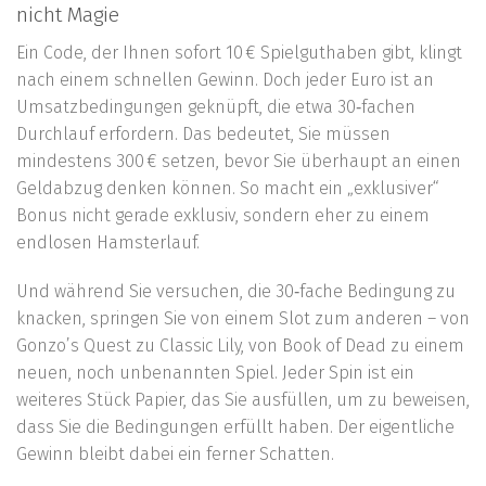
nicht Magie
Ein Code, der Ihnen sofort 10 € Spielguthaben gibt, klingt
nach einem schnellen Gewinn. Doch jeder Euro ist an
Umsatzbedingungen geknüpft, die etwa 30‑fachen
Durchlauf erfordern. Das bedeutet, Sie müssen
mindestens 300 € setzen, bevor Sie überhaupt an einen
Geldabzug denken können. So macht ein „exklusiver“
Bonus nicht gerade exklusiv, sondern eher zu einem
endlosen Hamsterlauf.
Und während Sie versuchen, die 30‑fache Bedingung zu
knacken, springen Sie von einem Slot zum anderen – von
Gonzo’s Quest zu Classic Lily, von Book of Dead zu einem
neuen, noch unbenannten Spiel. Jeder Spin ist ein
weiteres Stück Papier, das Sie ausfüllen, um zu beweisen,
dass Sie die Bedingungen erfüllt haben. Der eigentliche
Gewinn bleibt dabei ein ferner Schatten.