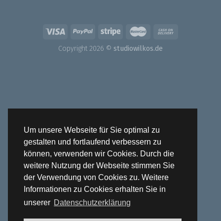
Copyright 2026 ©
studiowilkos.de
Um unsere Webseite für Sie optimal zu
gestalten und fortlaufend verbessern zu
können, verwenden wir Cookies. Durch die
weitere Nutzung der Webseite stimmen Sie
der Verwendung von Cookies zu. Weitere
Informationen zu Cookies erhalten Sie in
unserer
Datenschutzerklärung