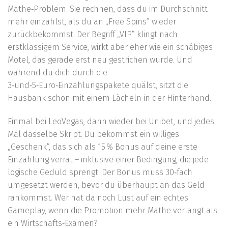
Mathe‑Problem. Sie rechnen, dass du im Durchschnitt
mehr einzahlst, als du an „Free Spins“ wieder
zurückbekommst. Der Begriff „VIP“ klingt nach
erstklassigem Service, wirkt aber eher wie ein schäbiges
Motel, das gerade erst neu gestrichen wurde. Und
während du dich durch die
3‑und‑5‑Euro‑Einzahlungspakete quälst, sitzt die
Hausbank schon mit einem Lächeln in der Hinterhand.
Einmal bei LeoVegas, dann wieder bei Unibet, und jedes
Mal dasselbe Skript. Du bekommst ein williges
„Geschenk“, das sich als 15 % Bonus auf deine erste
Einzahlung verrät – inklusive einer Bedingung, die jede
logische Geduld sprengt. Der Bonus muss 30‑fach
umgesetzt werden, bevor du überhaupt an das Geld
rankommst. Wer hat da noch Lust auf ein echtes
Gameplay, wenn die Promotion mehr Mathe verlangt als
ein Wirtschafts‑Examen?