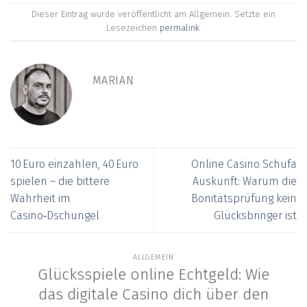
Dieser Eintrag wurde veröffentlicht am Allgemein. Setzte ein
Lesezeichen
permalink
.
MARIAN
10 Euro einzahlen, 40 Euro
Online Casino Schufa
spielen – die bittere
Auskunft: Warum die
Wahrheit im
Bonitätsprüfung kein
Casino‑Dschungel
Glücksbringer ist
ALLGEMEIN
Glücksspiele online Echtgeld: Wie
das digitale Casino dich über den