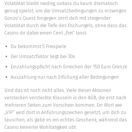
Volatilität bleibt niedrig, sodass du kaum dramatisch
genug spielst, um die Umsatzbedingungen zu erzwingen.
Gonzo’s Quest hingegen zerrt dich mit steigender
Volatilität durch die Tiefe des Dschungels, ohne dass das
Casino dir dabei einen Cent „frei“ lässt.
Du bekommst 5 Freispiele
Der Umsatzfaktor liegt bei 30x
Einzahlungspflicht nach Erreichen der 150 Euro Grenze
Auszahlung nur nach Erfüllung aller Bedingungen
Und das ist noch nicht alles. Viele dieser Aktionen
verstecken versteckte Klauseln in den AGB, die erst nach
mehreren Seiten zum Vorschein kommen. Ein Wort wie
„VIP“ wird dort in Anführungszeichen gesetzt, um dich zu
täuschen, als gäbe es ein echtes Geschenk, während das
Casino keinerlei Wohltätigkeit übt.