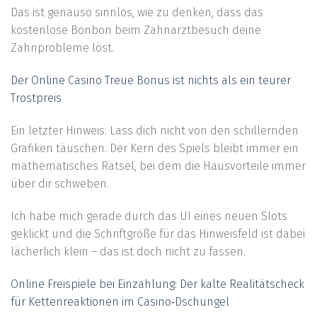
Das ist genauso sinnlos, wie zu denken, dass das
kostenlose Bonbon beim Zahnarztbesuch deine
Zahnprobleme löst.
Der Online Casino Treue Bonus ist nichts als ein teurer
Trostpreis
Ein letzter Hinweis: Lass dich nicht von den schillernden
Grafiken täuschen. Der Kern des Spiels bleibt immer ein
mathematisches Rätsel, bei dem die Hausvorteile immer
über dir schweben.
Ich habe mich gerade durch das UI eines neuen Slots
geklickt und die Schriftgröße für das Hinweisfeld ist dabei
lächerlich klein – das ist doch nicht zu fassen.
Online Freispiele bei Einzahlung: Der kalte Realitätscheck
für Kettenreaktionen im Casino‑Dschungel