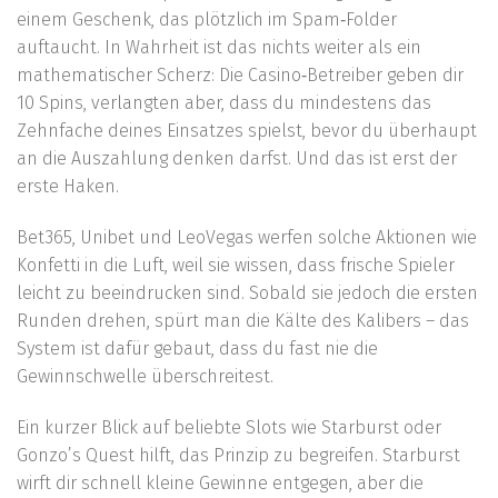
einem Geschenk, das plötzlich im Spam‑Folder
auftaucht. In Wahrheit ist das nichts weiter als ein
mathematischer Scherz: Die Casino‑Betreiber geben dir
10 Spins, verlangten aber, dass du mindestens das
Zehnfache deines Einsatzes spielst, bevor du überhaupt
an die Auszahlung denken darfst. Und das ist erst der
erste Haken.
Bet365, Unibet und LeoVegas werfen solche Aktionen wie
Konfetti in die Luft, weil sie wissen, dass frische Spieler
leicht zu beeindrucken sind. Sobald sie jedoch die ersten
Runden drehen, spürt man die Kälte des Kalibers – das
System ist dafür gebaut, dass du fast nie die
Gewinnschwelle überschreitest.
Ein kurzer Blick auf beliebte Slots wie Starburst oder
Gonzo’s Quest hilft, das Prinzip zu begreifen. Starburst
wirft dir schnell kleine Gewinne entgegen, aber die