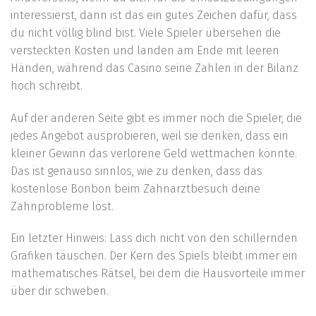
interessierst, dann ist das ein gutes Zeichen dafür, dass
du nicht völlig blind bist. Viele Spieler übersehen die
versteckten Kosten und landen am Ende mit leeren
Händen, während das Casino seine Zahlen in der Bilanz
hoch schreibt.
Auf der anderen Seite gibt es immer noch die Spieler, die
jedes Angebot ausprobieren, weil sie denken, dass ein
kleiner Gewinn das verlorene Geld wettmachen könnte.
Das ist genauso sinnlos, wie zu denken, dass das
kostenlose Bonbon beim Zahnarztbesuch deine
Zahnprobleme löst.
Ein letzter Hinweis: Lass dich nicht von den schillernden
Grafiken täuschen. Der Kern des Spiels bleibt immer ein
mathematisches Rätsel, bei dem die Hausvorteile immer
über dir schweben.