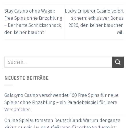
Stay Casino ohne Wager:
Lucky Emperor Casino sofort
Free Spins ohne Einzahlung
sichern: exklusiver Bonus
– Der harte Schnickschnack,
2026, den keiner brauchen
den keiner braucht
will
NEUESTE BEITRÄGE
Galaxyno Casino verschwendet 160 Free Spins für neue
Spieler ohne Einzahlung – ein Paradebeispiel für leere
Versprechen
Online Spielautomaten Deutschland: Warum der ganze
Zirkus nur ein laues Aufwärmen für echte Verluste ist