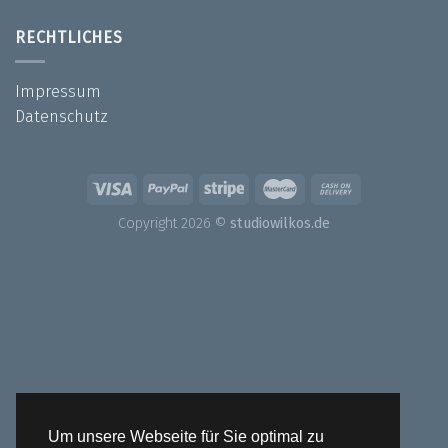
RECHTLICHES
Impressum
Datenschutz
Copyright 2026 ©
studiowilkos.de
Um unsere Webseite für Sie optimal zu