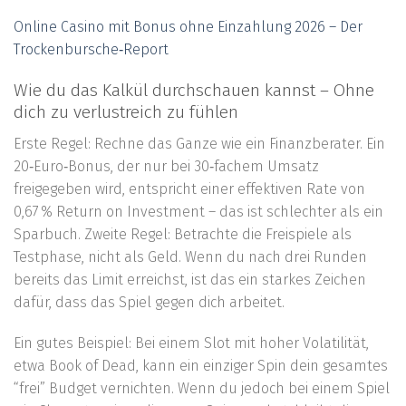
Online Casino mit Bonus ohne Einzahlung 2026 – Der
Trockenbursche‑Report
Wie du das Kalkül durchschauen kannst – Ohne
dich zu verlustreich zu fühlen
Erste Regel: Rechne das Ganze wie ein Finanzberater. Ein
20‑Euro‑Bonus, der nur bei 30‑fachem Umsatz
freigegeben wird, entspricht einer effektiven Rate von
0,67 % Return on Investment – das ist schlechter als ein
Sparbuch. Zweite Regel: Betrachte die Freispiele als
Testphase, nicht als Geld. Wenn du nach drei Runden
bereits das Limit erreichst, ist das ein starkes Zeichen
dafür, dass das Spiel gegen dich arbeitet.
Ein gutes Beispiel: Bei einem Slot mit hoher Volatilität,
etwa Book of Dead, kann ein einziger Spin dein gesamtes
“frei” Budget vernichten. Wenn du jedoch bei einem Spiel