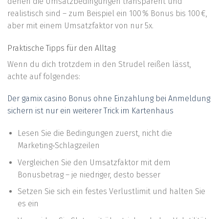
denen die Umsatzbedingungen transparent und
realistisch sind – zum Beispiel ein 100 % Bonus bis 100 €,
aber mit einem Umsatzfaktor von nur 5x.
Praktische Tipps für den Alltag
Wenn du dich trotzdem in den Strudel reißen lässt,
achte auf folgendes:
Der gamix casino Bonus ohne Einzahlung bei Anmeldung
sichern ist nur ein weiterer Trick im Kartenhaus
Lesen Sie die Bedingungen zuerst, nicht die
Marketing‑Schlagzeilen
Vergleichen Sie den Umsatzfaktor mit dem
Bonusbetrag – je niedriger, desto besser
Setzen Sie sich ein festes Verlustlimit und halten Sie
es ein