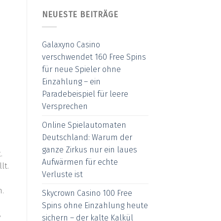
NEUESTE BEITRÄGE
Galaxyno Casino
verschwendet 160 Free Spins
für neue Spieler ohne
Einzahlung – ein
Paradebeispiel für leere
Versprechen
Online Spielautomaten
Deutschland: Warum der
ganze Zirkus nur ein laues
.
Aufwärmen für echte
lt.
Verluste ist
n.
Skycrown Casino 100 Free
Spins ohne Einzahlung heute
,
sichern – der kalte Kalkül