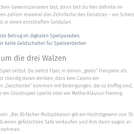
en Gewinnszenarien bist, dann bist du hier definitiv im
inen zahlen maximal das Zehnfache des Einsatzes – ein Scherz
s in einen ernsthaften Geldplan.
nste Betrug im digitalen Spielparadies
er kalte Geldschalter für Spielverderber
um die drei Walzen
iel selbst. Du siehst Flyer, in denen „gratis“ Freispiele als
 ständig daran denken, dass kein Casino ein
ser „Geschenke“ kommen mit Bedingungen, die so knifflig sind,
e ein Glücksspiel spielst oder ein Mathe‑Klausur‑Training
n: „Bei 30‑facher Multiplikation gilt ein Höchstgewinn von 10 
eb einen gefälschten Safe verkaufen und ihm dann sagen, er
itnehmen.