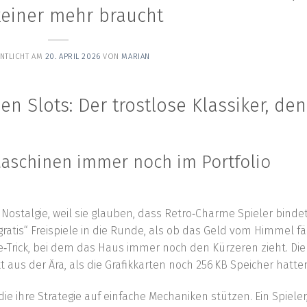
einer mehr braucht
NTLICHT AM
20. APRIL 2026
VON
MARIAN
en Slots: Der trostlose Klassiker, den
aschinen immer noch im Portfolio
ostalgie, weil sie glauben, dass Retro‑Charme Spieler bindet
gratis“ Freispiele in die Runde, als ob das Geld vom Himmel fäl
he‑Trick, bei dem das Haus immer noch den Kürzeren zieht. Die
 aus der Ära, als die Grafikkarten noch 256 KB Speicher hatte
die ihre Strategie auf einfache Mechaniken stützen. Ein Spieler