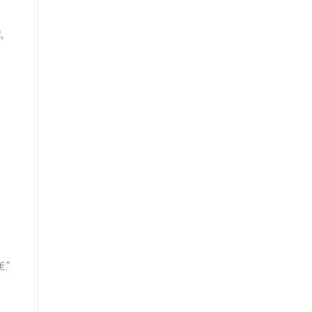
,
€.“