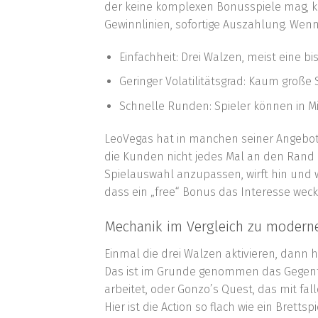
der keine komplexen Bonusspiele mag, kan
Gewinnlinien, sofortige Auszahlung. Wenn 
Einfachheit: Drei Walzen, meist eine bi
Geringer Volatilitätsgrad: Kaum große
Schnelle Runden: Spieler können in M
LeoVegas hat in manchen seiner Angebote s
die Kunden nicht jedes Mal an den Rand d
Spielauswahl anzupassen, wirft hin und wi
dass ein „free“ Bonus das Interesse weck
Mechanik im Vergleich zu modern
Einmal die drei Walzen aktivieren, dann 
Das ist im Grunde genommen das Gegente
arbeitet, oder Gonzo’s Quest, das mit fa
Hier ist die Action so flach wie ein Brettspi