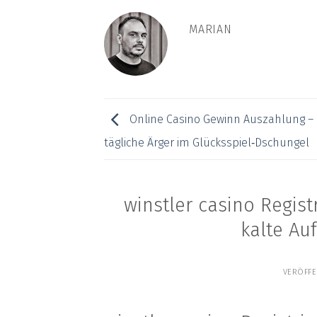
MARIAN
Online Casino Gewinn Auszahlung –
tägliche Ärger im Glücksspiel‑Dschungel
winstler casino Regist
kalte Au
VERÖFFE