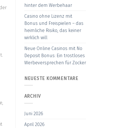
hinter dem Werbehaar
 der
Casino ohne Lizenz mit
Bonus und Freispielen – das
heimliche Risiko, das keiner
wirklich will
Neue Online Casinos mit No
t.
Deposit Bonus: Ein trostloses
Werbeversprechen für Zocker
NEUESTE KOMMENTARE
ARCHIV
e,
Juni 2026
it
April 2026