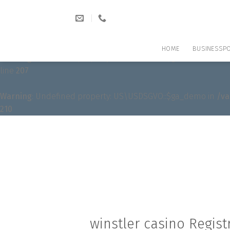
Warning
: Undefined property: US\USDSGVO::$ga_trackoutbou
mf.de/src/USDSGVO.php
on line
204
HOME
BUSINESSPO
Warning
: Undefined property: US\USDSGVO::$ga_advlinkattr 
line
207
Warning
: Undefined property: US\USDSGVO::$ga_demo in
/va
210
Skip
to
content
winstler casino Regist