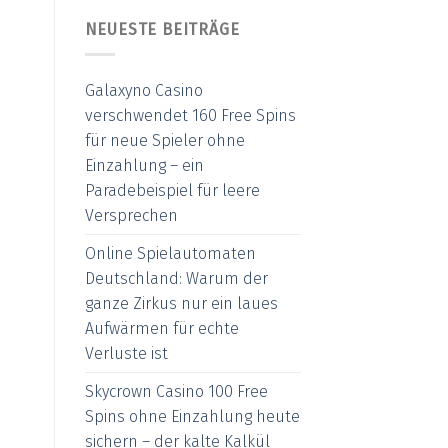
NEUESTE BEITRÄGE
Galaxyno Casino
verschwendet 160 Free Spins
für neue Spieler ohne
Einzahlung – ein
Paradebeispiel für leere
Versprechen
Online Spielautomaten
Deutschland: Warum der
ganze Zirkus nur ein laues
Aufwärmen für echte
Verluste ist
Skycrown Casino 100 Free
Spins ohne Einzahlung heute
sichern – der kalte Kalkül