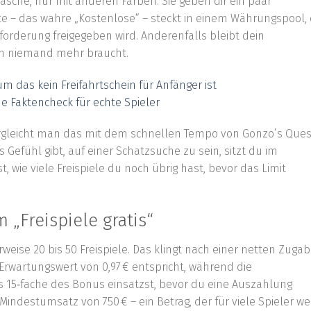
sche, nur mit anderen Farben. Sie geben dir ein paar
te – das wahre „Kostenlose“ – steckt in einem Währungspool,
orderung freigegeben wird. Anderenfalls bleibt dein
en niemand mehr braucht.
m das kein Freifahrtschein für Anfänger ist
e Faktencheck für echte Spieler
ergleicht man das mit dem schnellen Tempo von Gonzo’s Ques
 Gefühl gibt, auf einer Schatzsuche zu sein, sitzt du im
 wie viele Freispiele du noch übrig hast, bevor das Limit
 „Freispiele gratis“
weise 20 bis 50 Freispiele. Das klingt nach einer netten Zugab
Erwartungswert von 0,97 € entspricht, während die
 15‑fache des Bonus einsatzst, bevor du eine Auszahlung
indestumsatz von 750 € – ein Betrag, der für viele Spieler we