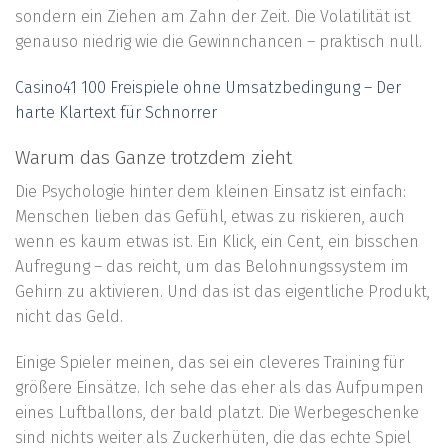
sondern ein Ziehen am Zahn der Zeit. Die Volatilität ist
genauso niedrig wie die Gewinnchancen – praktisch null.
Casino41 100 Freispiele ohne Umsatzbedingung – Der
harte Klartext für Schnorrer
Warum das Ganze trotzdem zieht
Die Psychologie hinter dem kleinen Einsatz ist einfach:
Menschen lieben das Gefühl, etwas zu riskieren, auch
wenn es kaum etwas ist. Ein Klick, ein Cent, ein bisschen
Aufregung – das reicht, um das Belohnungssystem im
Gehirn zu aktivieren. Und das ist das eigentliche Produkt,
nicht das Geld.
Einige Spieler meinen, das sei ein cleveres Training für
größere Einsätze. Ich sehe das eher als das Aufpumpen
eines Luftballons, der bald platzt. Die Werbegeschenke
sind nichts weiter als Zuckerhüten, die das echte Spiel