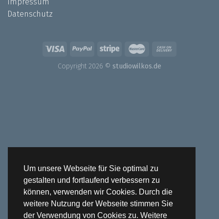
Impressum
Datenschutz
Copyright 2026 ©
studiowilkos.de
Um unsere Webseite für Sie optimal zu
gestalten und fortlaufend verbessern zu
können, verwenden wir Cookies. Durch die
weitere Nutzung der Webseite stimmen Sie
der Verwendung von Cookies zu. Weitere