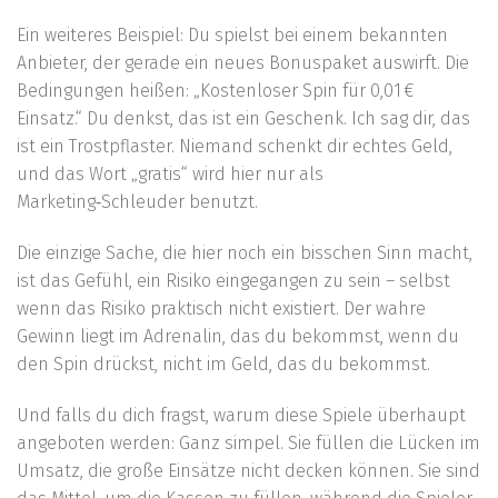
Ein weiteres Beispiel: Du spielst bei einem bekannten
Anbieter, der gerade ein neues Bonuspaket auswirft. Die
Bedingungen heißen: „Kostenloser Spin für 0,01 €
Einsatz.“ Du denkst, das ist ein Geschenk. Ich sag dir, das
ist ein Trostpflaster. Niemand schenkt dir echtes Geld,
und das Wort „gratis“ wird hier nur als
Marketing‑Schleuder benutzt.
Die einzige Sache, die hier noch ein bisschen Sinn macht,
ist das Gefühl, ein Risiko eingegangen zu sein – selbst
wenn das Risiko praktisch nicht existiert. Der wahre
Gewinn liegt im Adrenalin, das du bekommst, wenn du
den Spin drückst, nicht im Geld, das du bekommst.
Und falls du dich fragst, warum diese Spiele überhaupt
angeboten werden: Ganz simpel. Sie füllen die Lücken im
Umsatz, die große Einsätze nicht decken können. Sie sind