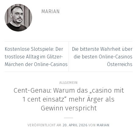
MARIAN
Kostenlose Slotspiele: Der
Die bitterste Wahrheit über
trostlose Alltag im Glitzer-
die besten Online-Casinos
Märchen der Online-Casinos
Österreichs
ALLGEMEIN
Cent-Genau: Warum das „casino mit
1 cent einsatz“ mehr Ärger als
Gewinn verspricht
VERÖFFENTLICHT AM
20. APRIL 2026
VON
MARIAN