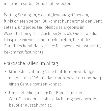
mit einem süßen Geruch überdecken.
Betting-Strategien, die auf „low‑budget“ setzen,
funktionieren selten. Du kannst hundertmal den Cent
setzen, und jedes Mal bleibt das Ergebnis im
Wesentlichen gleich. Auch bei Gonzo’s Quest, wo die
Freispiele ein wenig mehr Tiefe bieten, bleibt die
Grundmechanik das gleiche: Du investierst fast nichts,
bekommst fast nichts.
Praktische Fallen im Alltag
Mindesteinzahlung: Viele Plattformen verlangen
mindestens 10 € auf das Konto, bevor du überhaupt
einen Cent einsetzen kannst.
Umsatzbedingungen: Der Bonus aus dem
Cent‑Einsatz muss oft vielfach umgesetzt werden,
bevor er auszahlbar ist.