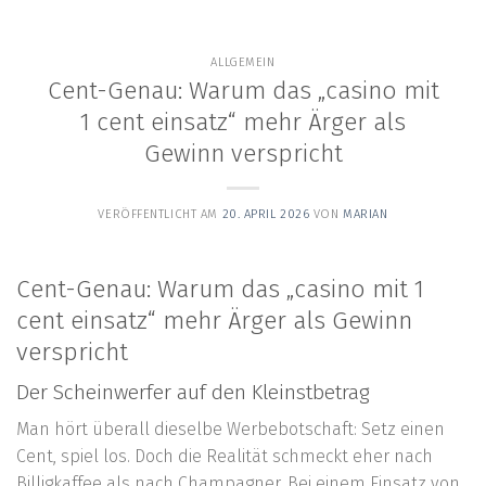
content
ALLGEMEIN
Cent-Genau: Warum das „casino mit
1 cent einsatz“ mehr Ärger als
Gewinn verspricht
VERÖFFENTLICHT AM
20. APRIL 2026
VON
MARIAN
Cent-Genau: Warum das „casino mit 1
cent einsatz“ mehr Ärger als Gewinn
verspricht
Der Scheinwerfer auf den Kleinstbetrag
Man hört überall dieselbe Werbebotschaft: Setz einen
Cent, spiel los. Doch die Realität schmeckt eher nach
Billigkaffee als nach Champagner. Bei einem Einsatz von