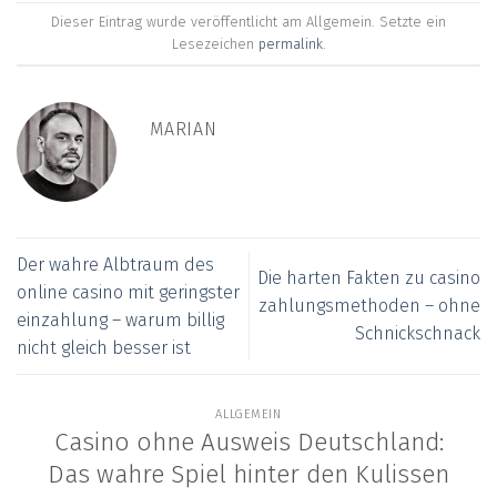
Dieser Eintrag wurde veröffentlicht am Allgemein. Setzte ein
Lesezeichen
permalink
.
MARIAN
Der wahre Albtraum des
Die harten Fakten zu casino
online casino mit geringster
zahlungsmethoden – ohne
einzahlung – warum billig
Schnickschnack
nicht gleich besser ist
ALLGEMEIN
Casino ohne Ausweis Deutschland:
Das wahre Spiel hinter den Kulissen