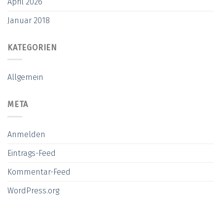
April 2026
Januar 2018
KATEGORIEN
Allgemein
META
Anmelden
Eintrags-Feed
Kommentar-Feed
WordPress.org