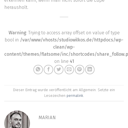
erkennen kann, wenn man nicht sofort die Lupe
herausholt.
Warning
: Trying to access array offset on value of type
bool in
/var/www/vhosts/studiowilkos.de/httpdocs/wp-
clean/wp-
content/themes/flatsome/inc/shortcodes/share_follow.
on line
41
Dieser Eintrag wurde veröffentlicht am Allgemein. Setzte ein
Lesezeichen
permalink
.
MARIAN