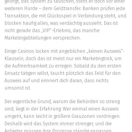
gelingt, das System zu täuschen, steht er doch vor einer
weiteren Hürde – dem Geldtransfer. Banken prüfen jede
Transaktion, die mit Glücksspiel in Verbindung steht, und
blocken häufig alles, was verdächtig aussieht. Das ist
nicht gerade das „VIP“-Erlebnis, das manche
Marketingabteilungen versprechen.
Einige Casinos locken mit angeblichen „keinen Ausweis“-
Klauseln, doch das ist meist nur ein Marketingtrick, um
die Aufmerksamkeit zu erregen. Sobald du den ersten
Einsatz tätigen willst, taucht plötzlich das Feld für den
Ausweis auf und erinnert dich daran, dass nichts
umsonst ist.
Der eigentliche Grund, warum die Behörden so streng
sind, liegt in der Erfahrung: Wer einmal einen Ausweis
umgeht, kann leicht in größere Grauzonen vordringen.
Deshalb wird das System immer strenger, und die
Anbieter müssen ihre Prozesse ständig anpassen.