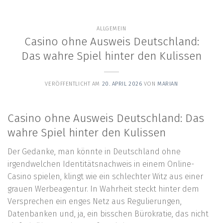
content
ALLGEMEIN
Casino ohne Ausweis Deutschland:
Das wahre Spiel hinter den Kulissen
VERÖFFENTLICHT AM
20. APRIL 2026
VON
MARIAN
Casino ohne Ausweis Deutschland: Das
wahre Spiel hinter den Kulissen
Der Gedanke, man könnte in Deutschland ohne
irgendwelchen Identitätsnachweis in einem Online-
Casino spielen, klingt wie ein schlechter Witz aus einer
grauen Werbeagentur. In Wahrheit steckt hinter dem
Versprechen ein enges Netz aus Regulierungen,
Datenbanken und, ja, ein bisschen Bürokratie, das nicht