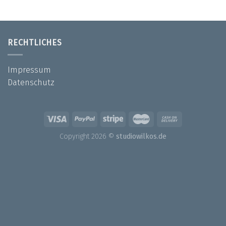
RECHTLICHES
Impressum
Datenschutz
Copyright 2026 ©
studiowilkos.de