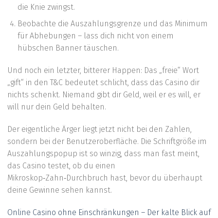
die Knie zwingst.
Beobachte die Auszahlungsgrenze und das Minimum
für Abhebungen – lass dich nicht von einem
hübschen Banner täuschen.
Und noch ein letzter, bitterer Happen: Das „freie“ Wort
„gift“ in den T&C bedeutet schlicht, dass das Casino dir
nichts schenkt. Niemand gibt dir Geld, weil er es will, er
will nur dein Geld behalten.
Der eigentliche Ärger liegt jetzt nicht bei den Zahlen,
sondern bei der Benutzeroberfläche. Die Schriftgröße im
Auszahlungspopup ist so winzig, dass man fast meint,
das Casino testet, ob du einen
Mikroskop‑Zahn‑Durchbruch hast, bevor du überhaupt
deine Gewinne sehen kannst.
Online Casino ohne Einschränkungen – Der kalte Blick auf