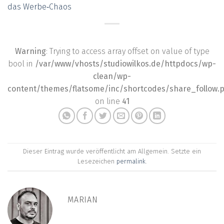
das Werbe‑Chaos
Warning
: Trying to access array offset on value of type
bool in
/var/www/vhosts/studiowilkos.de/httpdocs/wp-
clean/wp-
content/themes/flatsome/inc/shortcodes/share_follow.
on line
41
Dieser Eintrag wurde veröffentlicht am Allgemein. Setzte ein
Lesezeichen
permalink
.
MARIAN