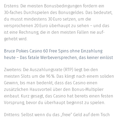
Erstens: Die meisten Bonusbedingungen fordern ein
30‑faches Durchspielen des Bonusgeldes. Das bedeutet,
du musst mindestens 30 Euro setzen, um die
versprochenen 20 Euro überhaupt zu sehen – und das
ist eine Rechnung, die in den meisten Fällen nie auf­
gehebt wird.
Bruce Pokies Casino 60 Free Spins ohne Einzahlung
heute – Das fatale Werbeversprechen, das keiner einlöst
Zweitens: Die Auszahlungsrate (RTP) liegt bei den
meisten Slots um die 96 %. Das klingt nach einem soliden
Gewinn, bis man bedenkt, dass das Casino einen
zusätzlichen Hausvorteil über den Bonus‑Multiplier
einbaut. Kurz gesagt, das Casino hat bereits einen festen
Vorsprung, bevor du überhaupt beginnst zu spielen.
Drittens: Selbst wenn du das „freie“ Geld auf dem Tisch