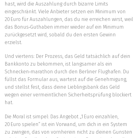
hast, wird die Auszahlung durch bizarre Limits
eingeschränkt. Viele Anbieter setzen ein Minimum von
20 Euro für Auszahlungen, das du nie erreichen wirst, weil
das Bonus‑Guthaben immer wieder auf ein Minimum
zurückgesetzt wird, sobald du den ersten Gewinn
erzielst.
Und viertens: Der Prozess, das Geld tatsächlich auf dein
Bankkonto zu bekommen, ist langsamer als ein
Schnecken‑marathon durch den Berliner Flughafen. Du
füllst das Formular aus, wartest auf die Genehmigung,
und stellst fest, dass deine Lieblingsbank das Geld
wegen einer vermeintlichen Sicherheitsprüfung blockiert
hat.
Die Moral ist simpel: Das Angebot „1 Euro einzahlen,
20 Euro spielen“ ist ein Vorwand, um dich in ein System
zu zwingen, das von vornherein nicht zu deinen Gunsten