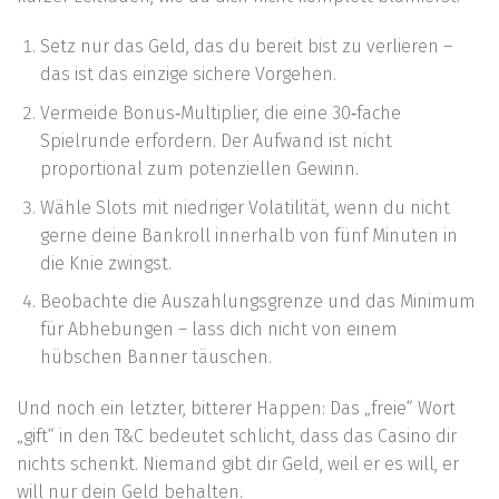
Setz nur das Geld, das du bereit bist zu verlieren –
das ist das einzige sichere Vorgehen.
Vermeide Bonus‑Multiplier, die eine 30‑fache
Spielrunde erfordern. Der Aufwand ist nicht
proportional zum potenziellen Gewinn.
Wähle Slots mit niedriger Volatilität, wenn du nicht
gerne deine Bankroll innerhalb von fünf Minuten in
die Knie zwingst.
Beobachte die Auszahlungsgrenze und das Minimum
für Abhebungen – lass dich nicht von einem
hübschen Banner täuschen.
Und noch ein letzter, bitterer Happen: Das „freie“ Wort
„gift“ in den T&C bedeutet schlicht, dass das Casino dir
nichts schenkt. Niemand gibt dir Geld, weil er es will, er
will nur dein Geld behalten.