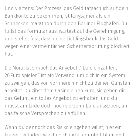
Und viertens: Der Prozess, das Geld tatsächlich auf dein
Bankkonto zu bekommen, ist langsamer als ein
Schnecken‑marathon durch den Berliner Flughafen. Du
füllst das Formular aus, wartest auf die Genehmigung,
und stellst fest, dass deine Lieblingsbank das Geld
wegen einer vermeintlichen Sicherheitsprüfung blockiert
hat.
Die Moral ist simpel: Das Angebot „1 Euro einzahlen,
20 Euro spielen“ ist ein Vorwand, um dich in ein System
zu zwingen, das von vornherein nicht zu deinen Gunsten
arbeitet. Du gibst dem Casino einen Euro, sie geben dir
das Gefühl, ein tolles Angebot zu erhalten, und du
musst am Ende doch noch vierzehn Euro ausgeben, um
das falsche Versprechen zu erfüllen.
Wenn du dennoch das Risiko eingehen willst, hier ein
kurzer Leitfaden, wie du dich nicht komplett blamierst: