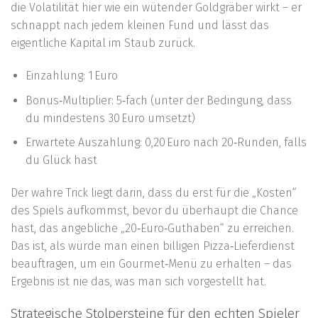
die Volatilität hier wie ein wütender Goldgräber wirkt – er
schnappt nach jedem kleinen Fund und lässt das
eigentliche Kapital im Staub zurück.
Einzahlung: 1 Euro
Bonus‑Multiplier: 5‑fach (unter der Bedingung, dass
du mindestens 30 Euro umsetzt)
Erwartete Auszahlung: 0,20 Euro nach 20‑Runden, falls
du Glück hast
Der wahre Trick liegt darin, dass du erst für die „Kosten“
des Spiels aufkommst, bevor du überhaupt die Chance
hast, das angebliche „20‑Euro‑Guthaben“ zu erreichen.
Das ist, als würde man einen billigen Pizza‑Lieferdienst
beauftragen, um ein Gourmet‑Menü zu erhalten – das
Ergebnis ist nie das, was man sich vorgestellt hat.
Strategische Stolpersteine für den echten Spieler