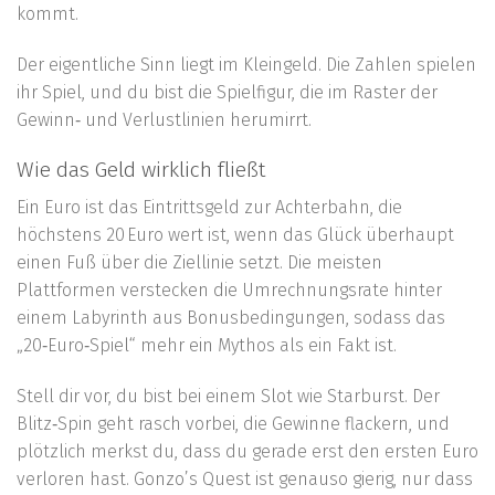
kommt.
Der eigentliche Sinn liegt im Kleingeld. Die Zahlen spielen
ihr Spiel, und du bist die Spielfigur, die im Raster der
Gewinn‑ und Verlustlinien herumirrt.
Wie das Geld wirklich fließt
Ein Euro ist das Eintrittsgeld zur Achterbahn, die
höchstens 20 Euro wert ist, wenn das Glück überhaupt
einen Fuß über die Ziellinie setzt. Die meisten
Plattformen verstecken die Umrechnungsrate hinter
einem Labyrinth aus Bonusbedingungen, sodass das
„20‑Euro‑Spiel“ mehr ein Mythos als ein Fakt ist.
Stell dir vor, du bist bei einem Slot wie Starburst. Der
Blitz‑Spin geht rasch vorbei, die Gewinne flackern, und
plötzlich merkst du, dass du gerade erst den ersten Euro
verloren hast. Gonzo’s Quest ist genauso gierig, nur dass