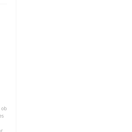
s ob
es
hr