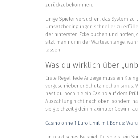
zurückzubekommen.
Einige Spieler versuchen, das System zu ü
Umsatzbedingungen schneller zu erfüllen.
der hintersten Ecke buchen und hoffen,
sitzt man nur in der Warteschlange, währ
lassen.
Was du wirklich über „unb
Erste Regel: Jede Anzeige muss ein Kleing
vorgeschriebener Schutzmechanismus. We
hast du noch nie ein Casino auf dem Prü
Auszahlung nicht nach oben, sondern na
sie gleichzeitig dein maximaler Gewinn au
Casino ohne 1 Euro Limit mit Bonus: Waru
Ein praktisches Beispiel: Du spielst ein S