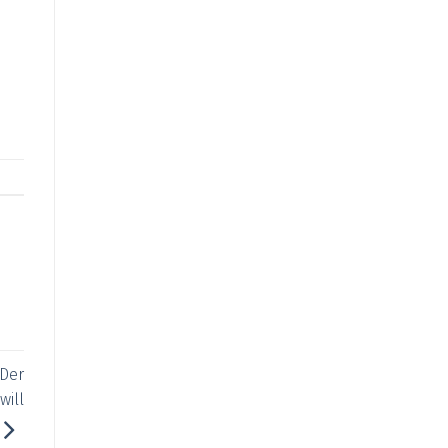
 Der
will