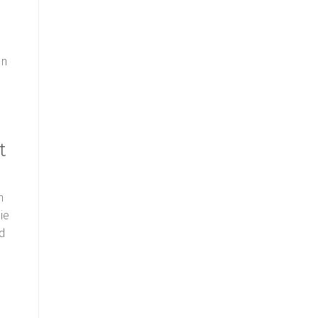
in
t
n
ie
nd
h