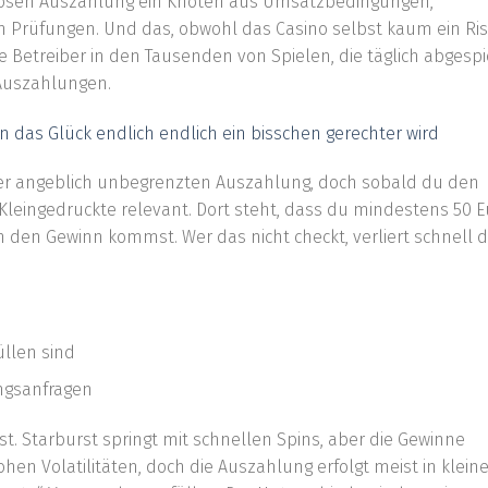
enlosen Auszahlung ein Knoten aus Umsatzbedingungen,
n Prüfungen. Und das, obwohl das Casino selbst kaum ein Ris
e Betreiber in den Tausenden von Spielen, die täglich abgespi
 Auszahlungen.
n das Glück endlich endlich ein bisschen gerechter wird
einer angeblich unbegrenzten Auszahlung, doch sobald du den
s Kleingedruckte relevant. Dort steht, dass du mindestens 50 
den Gewinn kommst. Wer das nicht checkt, verliert schnell 
llen sind
ngsanfragen
st. Starburst springt mit schnellen Spins, aber die Gewinne
ohen Volatilitäten, doch die Auszahlung erfolgt meist in klein