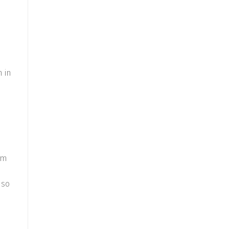
 in
im
 so