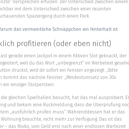
nzte“ Versprechen erfüllen. Der Unterschied zwischen einem
leichbar mit dem Unterschied zwischen einer rasanten
schauenden Spaziergang durch einen Park.
Warum das vermeintliche Schnäppchen ein Hinterhalt ist
klich profitieren (oder eben nicht)
hast gerade einen Jackpot in einem fiktiven Slot geknackt, der
begeistert, weil du das Wort „unbegrenzt“ im Werbetext geseh
n drückst, wird dir sofort ein Fenster angezeigt: „Bitte
nach kommt das nächste Fenster: „Mindestumsatz von 30x
 ein einziger Stolperstein.
n die gleichen Spielhallen besucht, hat das mal ausprobiert. E
lung und bekam eine Rückmeldung, dass die Überprüfung no
ystem „ausführlich prüfen muss“. Währenddessen hat er das
r Wohnung brauchte, nicht mehr zur Verfügung. Das ist das
r – das Risiko, sein Geld erst nach einer endlosen Wartezeit