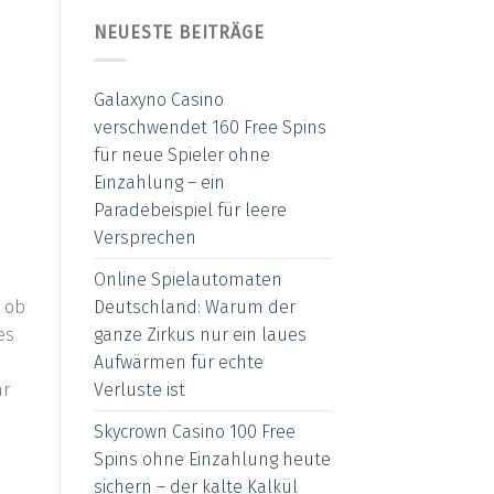
NEUESTE BEITRÄGE
Galaxyno Casino
verschwendet 160 Free Spins
für neue Spieler ohne
Einzahlung – ein
Paradebeispiel für leere
Versprechen
Online Spielautomaten
Deutschland: Warum der
s ob
ganze Zirkus nur ein laues
es
Aufwärmen für echte
Verluste ist
hr
Skycrown Casino 100 Free
Spins ohne Einzahlung heute
sichern – der kalte Kalkül