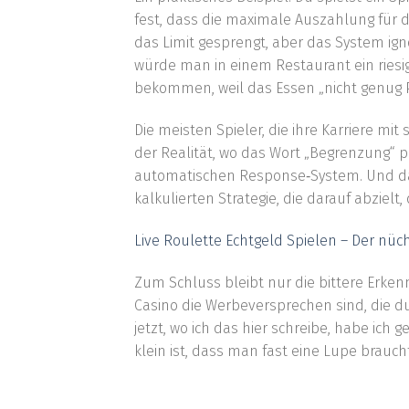
fest, dass die maximale Auszahlung für da
das Limit gesprengt, aber das System igno
würde man in einem Restaurant ein riesig
bekommen, weil das Essen „nicht genug P
Die meisten Spieler, die ihre Karriere m
der Realität, wo das Wort „Begrenzung“ pl
automatischen Response‑System. Und das 
kalkulierten Strategie, die darauf abzielt
Live Roulette Echtgeld Spielen – Der nü
Zum Schluss bleibt nur die bittere Erken
Casino die Werbeversprechen sind, die du
jetzt, wo ich das hier schreibe, habe ich
klein ist, dass man fast eine Lupe braucht