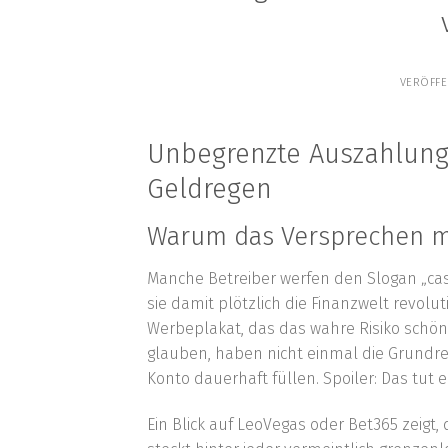
VERÖFFE
Unbegrenzte Auszahlung
Geldregen
Warum das Versprechen me
Manche Betreiber werfen den Slogan „casi
sie damit plötzlich die Finanzwelt revolut
Werbeplakat, das das wahre Risiko schön
glauben, haben nicht einmal die Grundre
Konto dauerhaft füllen. Spoiler: Das tut er
Ein Blick auf LeoVegas oder Bet365 zeigt