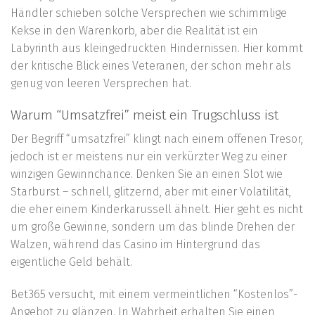
Händler schieben solche Versprechen wie schimmlige
Kekse in den Warenkorb, aber die Realität ist ein
Labyrinth aus kleingedruckten Hindernissen. Hier kommt
der kritische Blick eines Veteranen, der schon mehr als
genug von leeren Versprechen hat.
Warum “Umsatzfrei” meist ein Trugschluss ist
Der Begriff “umsatzfrei” klingt nach einem offenen Tresor,
jedoch ist er meistens nur ein verkürzter Weg zu einer
winzigen Gewinnchance. Denken Sie an einen Slot wie
Starburst – schnell, glitzernd, aber mit einer Volatilität,
die eher einem Kinderkarussell ähnelt. Hier geht es nicht
um große Gewinne, sondern um das blinde Drehen der
Walzen, während das Casino im Hintergrund das
eigentliche Geld behält.
Bet365 versucht, mit einem vermeintlichen “Kostenlos”-
Angebot zu glänzen. In Wahrheit erhalten Sie einen