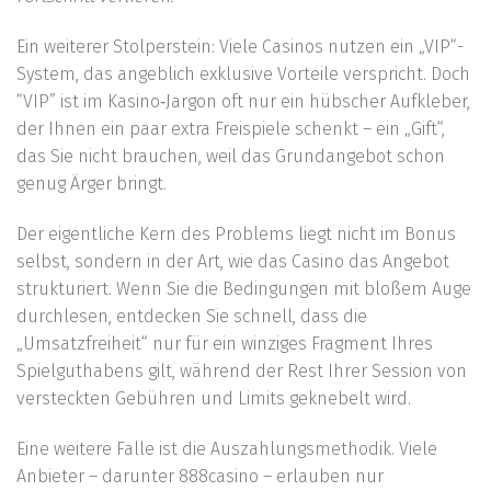
Ein weiterer Stolperstein: Viele Casinos nutzen ein „VIP“-
System, das angeblich exklusive Vorteile verspricht. Doch
“VIP” ist im Kasino‑Jargon oft nur ein hübscher Aufkleber,
der Ihnen ein paar extra Freispiele schenkt – ein „Gift“,
das Sie nicht brauchen, weil das Grundangebot schon
genug Ärger bringt.
Der eigentliche Kern des Problems liegt nicht im Bonus
selbst, sondern in der Art, wie das Casino das Angebot
strukturiert. Wenn Sie die Bedingungen mit bloßem Auge
durchlesen, entdecken Sie schnell, dass die
„Umsatzfreiheit“ nur für ein winziges Fragment Ihres
Spielguthabens gilt, während der Rest Ihrer Session von
versteckten Gebühren und Limits geknebelt wird.
Eine weitere Falle ist die Auszahlungsmethodik. Viele
Anbieter – darunter 888casino – erlauben nur