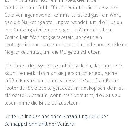
Zum Abschluss noch ein Hinweis, der in den
Werbebannern fehlt: “free” bedeutet nicht, dass das
Geld von irgendwoher kommt. Es ist lediglich ein Wort,
das die Marketingabteilung verwendet, um die Illusion
von Großzügigkeit zu erzeugen. In Wahrheit ist das
Casino kein Wohltätigkeitsverein, sondern ein
profitgetriebenes Unternehmen, das jede noch so kleine
Möglichkeit nutzt, um die Marge zu schützen.
Die Tücken des Systems sind oft so klein, dass man sie
kaum bemerkt, bis man sie persönlich erlebt. Meine
größte Frustration heute ist, dass die Schriftgröße im
Footer der Spieleseite geradezu mikroskopisch klein ist –
ein echter Alptraum, wenn man versucht, die AGBs zu
lesen, ohne die Brille aufzusetzen.
Neue Online Casinos ohne Einzahlung 2026: Der
Schnäppchenmarkt der Verlierer