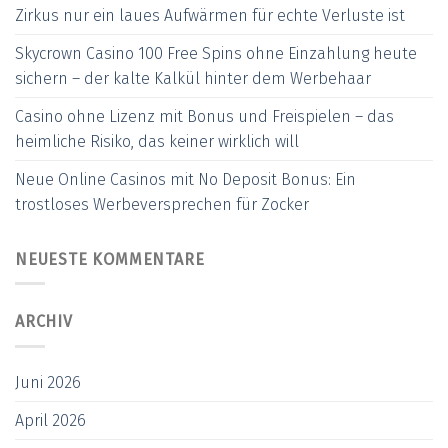
Zirkus nur ein laues Aufwärmen für echte Verluste ist
Skycrown Casino 100 Free Spins ohne Einzahlung heute
sichern – der kalte Kalkül hinter dem Werbehaar
Casino ohne Lizenz mit Bonus und Freispielen – das
heimliche Risiko, das keiner wirklich will
Neue Online Casinos mit No Deposit Bonus: Ein
trostloses Werbeversprechen für Zocker
NEUESTE KOMMENTARE
ARCHIV
Juni 2026
April 2026