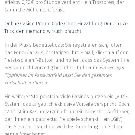
effektiv 0,20 € pro Stunde verdient – ein Trostpreis, der
kaum die Mühe rechtfertigt.
Online Casino Promo Code Ohne Einzahlung: Der einzige
Trick, den niemand wirklich braucht
In der Praxis bedeutet das: Sie registrieren sich, füllen
das Formular aus, bestätigen Ihre E‑Mail, klicken auf den
“Jetzt‑spielen!”‑Button und hoffen, dass das System Ihre
Session nicht vorzeitig beendet. Und dann:
Ein winziger
Tippfehler im Passwortfeld lässt Sie den gesamten
Fortschritt verlieren.
Ein weiterer Stolperstein: Viele Casinos nutzen ein „VIP“-
System, das angeblich exklusive Vorteile verspricht. Doch
“VIP” ist im Kasino‑Jargon oft nur ein hübscher Aufkleber,
der Ihnen ein paar extra Freispiele schenkt – ein „Gift“,
das Sie nicht brauchen, weil das Grundangebot schon
genug Ärger bringt.