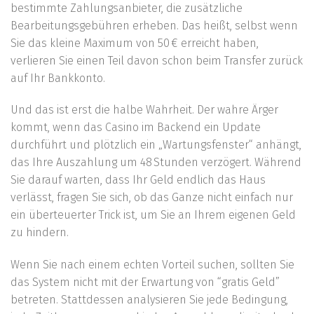
bestimmte Zahlungsanbieter, die zusätzliche
Bearbeitungsgebühren erheben. Das heißt, selbst wenn
Sie das kleine Maximum von 50 € erreicht haben,
verlieren Sie einen Teil davon schon beim Transfer zurück
auf Ihr Bankkonto.
Und das ist erst die halbe Wahrheit. Der wahre Ärger
kommt, wenn das Casino im Backend ein Update
durchführt und plötzlich ein „Wartungsfenster“ anhängt,
das Ihre Auszahlung um 48 Stunden verzögert. Während
Sie darauf warten, dass Ihr Geld endlich das Haus
verlässt, fragen Sie sich, ob das Ganze nicht einfach nur
ein überteuerter Trick ist, um Sie an Ihrem eigenen Geld
zu hindern.
Wenn Sie nach einem echten Vorteil suchen, sollten Sie
das System nicht mit der Erwartung von “gratis Geld”
betreten. Stattdessen analysieren Sie jede Bedingung,