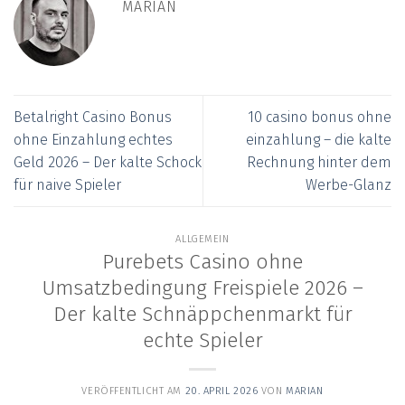
MARIAN
Betalright Casino Bonus
10 casino bonus ohne
ohne Einzahlung echtes
einzahlung – die kalte
Geld 2026 – Der kalte Schock
Rechnung hinter dem
für naive Spieler
Werbe-Glanz
ALLGEMEIN
Purebets Casino ohne
Umsatzbedingung Freispiele 2026 –
Der kalte Schnäppchenmarkt für
echte Spieler
VERÖFFENTLICHT AM
20. APRIL 2026
VON
MARIAN