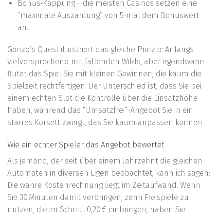
Bonus‑Kappung – die meisten Casinos setzen eine
“maximale Auszahlung” von 5‑mal dem Bonuswert
an.
Gonzo’s Quest illustriert das gleiche Prinzip: Anfangs
vielversprechend mit fallenden Wilds, aber irgendwann
flutet das Spiel Sie mit kleinen Gewinnen, die kaum die
Spielzeit rechtfertigen. Der Unterschied ist, dass Sie bei
einem echten Slot die Kontrolle über die Einsatzhöhe
haben, während das “Umsatzfrei”-Angebot Sie in ein
starres Korsett zwingt, das Sie kaum anpassen können.
Wie ein echter Spieler das Angebot bewertet
Als jemand, der seit über einem Jahrzehnt die gleichen
Automaten in diversen Ligen beobachtet, kann ich sagen:
Die wahre Kosten­rechnung liegt im Zeitaufwand. Wenn
Sie 30 Minuten damit verbringen, zehn Freispiele zu
nutzen, die im Schnitt 0,20 € einbringen, haben Sie