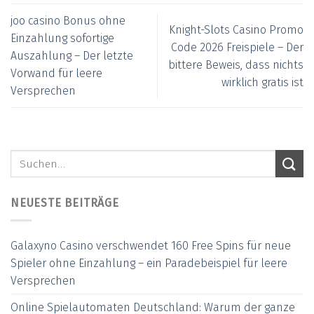
joo casino Bonus ohne
Knight-Slots Casino Promo
Einzahlung sofortige
Code 2026 Freispiele – Der
Auszahlung – Der letzte
bittere Beweis, dass nichts
Vorwand für leere
wirklich gratis ist
Versprechen
NEUESTE BEITRÄGE
Galaxyno Casino verschwendet 160 Free Spins für neue
Spieler ohne Einzahlung – ein Paradebeispiel für leere
Versprechen
Online Spielautomaten Deutschland: Warum der ganze