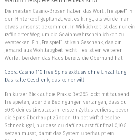
Warum Freispiele kein Freikeks sind
Die meisten Casino‑Brosen haben das Wort „Freispiel“ in
den Hinterkopf gepflanzt, weil es klingt, als würde man
etwas umsonst bekommen. In Wirklichkeit ist das nur ein
raffinierter Weg, um die Gewinnwahrscheinlichkeit zu
verstecken. Ein „Freispiel“ ist kein Geschenk, das dir
jemand aus Wohltätigkeit reicht – es ist ein weiterer
Würfel, bei dem das Haus bereits die Oberhand hat.
Cobra Casino 110 Free Spins exklusiv ohne Einzahlung –
Das kalte Geschenk, das keiner will
Ein kurzer Blick auf die Praxis: Bet365 lockt mit tausend
Freispielen, aber die Bedingungen verlangen, dass du
50 % deines Einsatzes im ersten Zyklus verlierst, bevor
die Spins überhaupt zünden. Unibet wirft dieselbe
Schneekugel, nur dass du dafür zuerst fünfmal 0,10 €
setzen musst, damit das System überhaupt ein