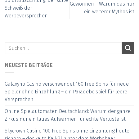
Sofortauszahlung: Der kalte
Gewonnen – Warum das nur
Schweiß der
ein weiterer Mythos ist
Werbeversprechen
NEUESTE BEITRÄGE
Galaxyno Casino verschwendet 160 Free Spins für neue
Spieler ohne Einzahlung – ein Paradebeispiel für leere
Versprechen
Online Spielautomaten Deutschland: Warum der ganze
Zirkus nur ein laues Aufwärmen für echte Verluste ist
Skycrown Casino 100 Free Spins ohne Einzahlung heute
sichern – der kalte Kalkül hinter dem Werbehaar