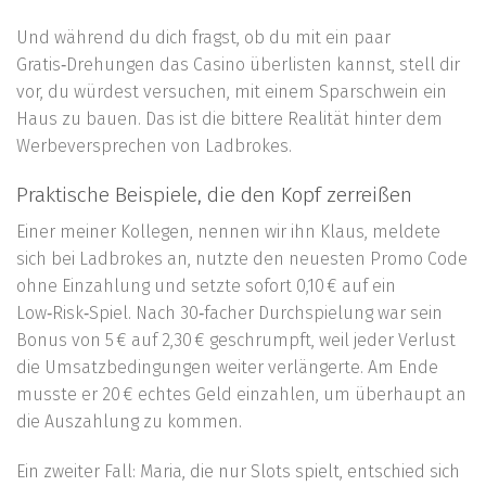
Und während du dich fragst, ob du mit ein paar
Gratis‑Drehungen das Casino überlisten kannst, stell dir
vor, du würdest versuchen, mit einem Sparschwein ein
Haus zu bauen. Das ist die bittere Realität hinter dem
Werbeversprechen von Ladbrokes.
Praktische Beispiele, die den Kopf zerreißen
Einer meiner Kollegen, nennen wir ihn Klaus, meldete
sich bei Ladbrokes an, nutzte den neuesten Promo Code
ohne Einzahlung und setzte sofort 0,10 € auf ein
Low‑Risk‑Spiel. Nach 30‑facher Durchspielung war sein
Bonus von 5 € auf 2,30 € geschrumpft, weil jeder Verlust
die Umsatzbedingungen weiter verlängerte. Am Ende
musste er 20 € echtes Geld einzahlen, um überhaupt an
die Auszahlung zu kommen.
Ein zweiter Fall: Maria, die nur Slots spielt, entschied sich