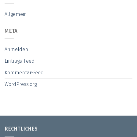
Allgemein
META
Anmelden
Eintrags-Feed
Kommentar-Feed
WordPress.org
RECHTLICHES