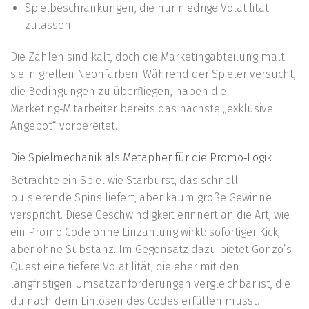
Spielbeschränkungen, die nur niedrige Volatilität
zulassen
Die Zahlen sind kalt, doch die Marketingabteilung malt
sie in grellen Neonfarben. Während der Spieler versucht,
die Bedingungen zu überfliegen, haben die
Marketing‑Mitarbeiter bereits das nächste „exklusive
Angebot“ vorbereitet.
Die Spielmechanik als Metapher für die Promo‑Logik
Betrachte ein Spiel wie Starburst, das schnell
pulsierende Spins liefert, aber kaum große Gewinne
verspricht. Diese Geschwindigkeit erinnert an die Art, wie
ein Promo Code ohne Einzahlung wirkt: sofortiger Kick,
aber ohne Substanz. Im Gegensatz dazu bietet Gonzo’s
Quest eine tiefere Volatilität, die eher mit den
langfristigen Umsatzanforderungen vergleichbar ist, die
du nach dem Einlösen des Codes erfüllen musst.