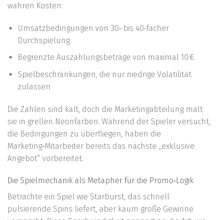
wahren Kosten:
Umsatzbedingungen von 30‑ bis 40‑facher
Durchspielung
Begrenzte Auszahlungsbeträge von maximal 10 €
Spielbeschränkungen, die nur niedrige Volatilität
zulassen
Die Zahlen sind kalt, doch die Marketingabteilung malt
sie in grellen Neonfarben. Während der Spieler versucht,
die Bedingungen zu überfliegen, haben die
Marketing‑Mitarbeiter bereits das nächste „exklusive
Angebot“ vorbereitet.
Die Spielmechanik als Metapher für die Promo‑Logik
Betrachte ein Spiel wie Starburst, das schnell
pulsierende Spins liefert, aber kaum große Gewinne