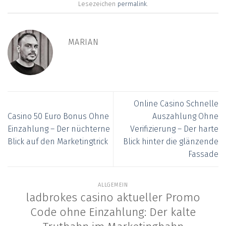
Lesezeichen
permalink
.
MARIAN
Online Casino Schnelle
Casino 50 Euro Bonus Ohne
Auszahlung Ohne
Einzahlung – Der nüchterne
Verifizierung – Der harte
Blick auf den Marketingtrick
Blick hinter die glänzende
Fassade
ALLGEMEIN
ladbrokes casino aktueller Promo
Code ohne Einzahlung: Der kalte