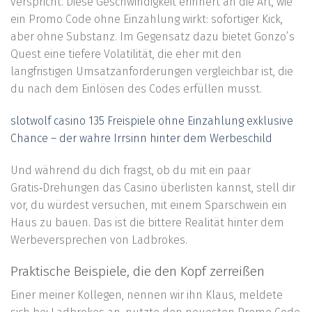
verspricht. Diese Geschwindigkeit erinnert an die Art, wie
ein Promo Code ohne Einzahlung wirkt: sofortiger Kick,
aber ohne Substanz. Im Gegensatz dazu bietet Gonzo’s
Quest eine tiefere Volatilität, die eher mit den
langfristigen Umsatzanforderungen vergleichbar ist, die
du nach dem Einlösen des Codes erfüllen musst.
slotwolf casino 135 Freispiele ohne Einzahlung exklusive
Chance – der wahre Irrsinn hinter dem Werbeschild
Und während du dich fragst, ob du mit ein paar
Gratis‑Drehungen das Casino überlisten kannst, stell dir
vor, du würdest versuchen, mit einem Sparschwein ein
Haus zu bauen. Das ist die bittere Realität hinter dem
Werbeversprechen von Ladbrokes.
Praktische Beispiele, die den Kopf zerreißen
Einer meiner Kollegen, nennen wir ihn Klaus, meldete