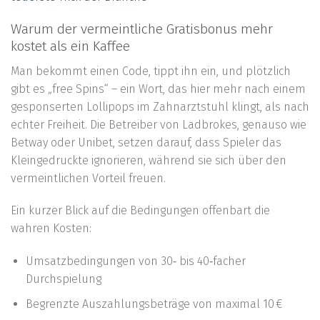
Warum der vermeintliche Gratisbonus mehr
kostet als ein Kaffee
Man bekommt einen Code, tippt ihn ein, und plötzlich
gibt es „free Spins“ – ein Wort, das hier mehr nach einem
gesponserten Lollipops im Zahnarztstuhl klingt, als nach
echter Freiheit. Die Betreiber von Ladbrokes, genauso wie
Betway oder Unibet, setzen darauf, dass Spieler das
Kleingedruckte ignorieren, während sie sich über den
vermeintlichen Vorteil freuen.
Ein kurzer Blick auf die Bedingungen offenbart die
wahren Kosten:
Umsatzbedingungen von 30‑ bis 40‑facher
Durchspielung
Begrenzte Auszahlungsbeträge von maximal 10 €