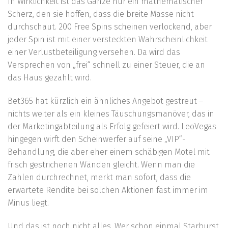
In Wirklichkeit ist das Ganze nur ein mathematischer
Scherz, den sie hoffen, dass die breite Masse nicht
durchschaut. 200 Free Spins scheinen verlockend, aber
jeder Spin ist mit einer versteckten Wahrscheinlichkeit
einer Verlustbeteiligung versehen. Da wird das
Versprechen von „frei“ schnell zu einer Steuer, die an
das Haus gezahlt wird.
Bet365 hat kürzlich ein ähnliches Angebot gestreut –
nichts weiter als ein kleines Täuschungsmanöver, das in
der Marketingabteilung als Erfolg gefeiert wird. LeoVegas
hingegen wirft den Scheinwerfer auf seine „VIP“-
Behandlung, die aber eher einem schäbigen Motel mit
frisch gestrichenen Wänden gleicht. Wenn man die
Zahlen durchrechnet, merkt man sofort, dass die
erwartete Rendite bei solchen Aktionen fast immer im
Minus liegt.
Und das ist noch nicht alles. Wer schon einmal Starburst