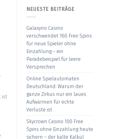
NEUESTE BEITRÄGE
Galaxyno Casino
verschwendet 160 Free Spins
für neue Spieler ohne
Einzahlung – ein
Paradebeispiel für leere
Versprechen
k
Online Spielautomaten
Deutschland: Warum der
ganze Zirkus nur ein laues
 ist
Aufwärmen für echte
Verluste ist
Skycrown Casino 100 Free
Spins ohne Einzahlung heute
e
sichern – der kalte Kalkül