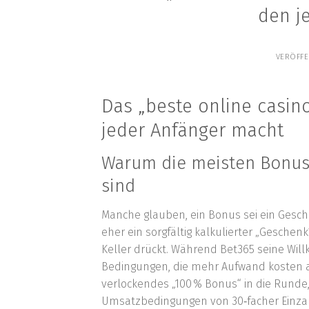
den j
VERÖFFE
Das „beste online casino
jeder Anfänger macht
Warum die meisten Bonus
sind
Manche glauben, ein Bonus sei ein Geschen
eher ein sorgfältig kalkulierter „Geschenk
Keller drückt. Während Bet365 seine Wil
Bedingungen, die mehr Aufwand kosten als
verlockendes „100 % Bonus“ in die Runde,
Umsatzbedingungen von 30‑facher Einzahl