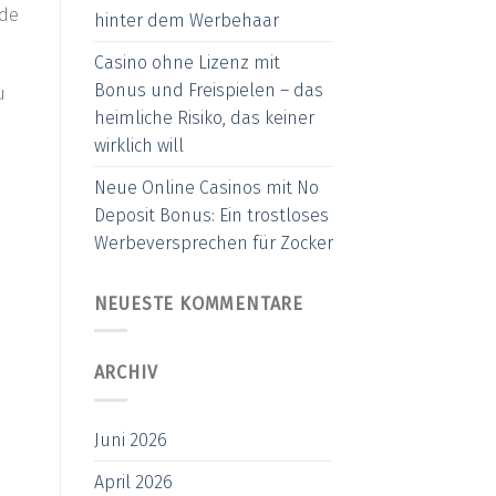
nde
hinter dem Werbehaar
Casino ohne Lizenz mit
Bonus und Freispielen – das
u
heimliche Risiko, das keiner
wirklich will
Neue Online Casinos mit No
Deposit Bonus: Ein trostloses
Werbeversprechen für Zocker
NEUESTE KOMMENTARE
ARCHIV
Juni 2026
April 2026