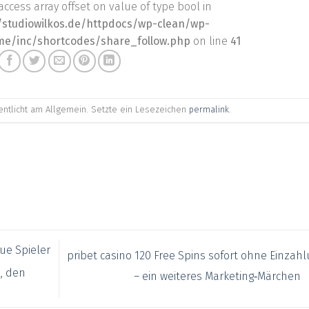
o access array offset on value of type bool in
studiowilkos.de/httpdocs/wp-clean/wp-
me/inc/shortcodes/share_follow.php
on line
41
entlicht am Allgemein. Setzte ein Lesezeichen
permalink
.
eue Spieler
pribet casino 120 Free Spins sofort ohne Einzah
, den
– ein weiteres Marketing‑Märchen