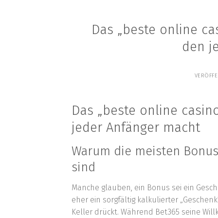
Das „beste online cas
den j
VERÖFFE
Das „beste online casino
jeder Anfänger macht
Warum die meisten Bonus
sind
Manche glauben, ein Bonus sei ein Geschen
eher ein sorgfältig kalkulierter „Geschenk
Keller drückt. Während Bet365 seine Wil