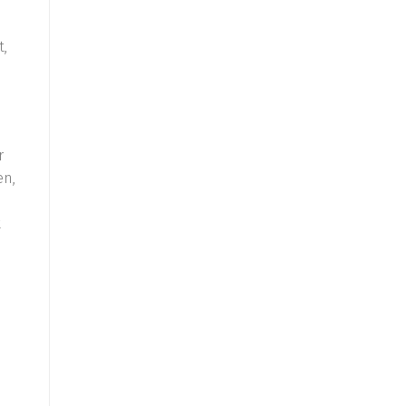
t,
r
en,
t