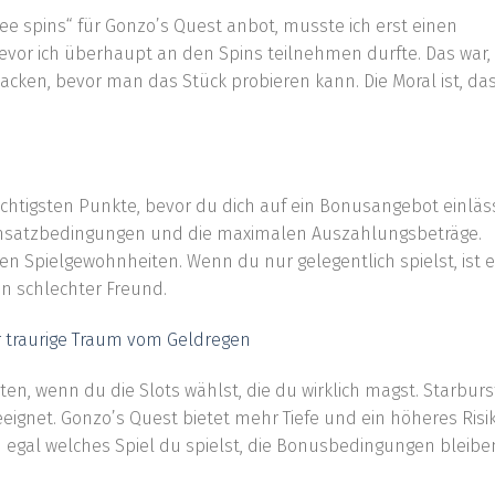
free spins“ für Gonzo’s Quest anbot, musste ich erst einen
evor ich überhaupt an den Spins teilnehmen durfte. Das war, 
ken, bevor man das Stück probieren kann. Die Moral ist, da
ichtigsten Punkte, bevor du dich auf ein Bonusangebot einläss
 Umsatzbedingungen und die maximalen Auszahlungsbeträge.
en Spielgewohnheiten. Wenn du nur gelegentlich spielst, ist e
n schlechter Freund.
 traurige Traum vom Geldregen
ten, wenn du die Slots wählst, die du wirklich magst. Starburs
eeignet. Gonzo’s Quest bietet mehr Tiefe und ein höheres Risi
 egal welches Spiel du spielst, die Bonusbedingungen bleibe