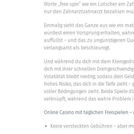
Worte „free spin“ wie ein Lutscher am Z
nur den Zahnarztzahnarzt bezahlen mu
Einmalig sieht das Ganze aus wie ein mat
würdest einen Vorsprung erhalten, währe
auffüllst – und das zu ungünstigeren Quo
verlangsamt als beschleunigt.
Und während du dich mit dem Kleingedruc
dich mit ihrer schnellen Drehgeschwindigk
Volatilität bleibt niedrig, sodass dein G
hohes Risiko, das dich in die Tiefe zieht
voller Bedingungen zieht. Beide Spiele il
verknüpft, während das wahre Problem in
Online Casino mit täglichen Freispielen – 
Keine versteckten Gebühren – aber 