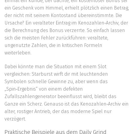
Einmal ein Kunde, der dachte, ein kostenloser Bonus sei
ein Geschenk vom Himmel, erhielt plötzlich einen Betrag,
der nicht mit seinem Kontostand übereinstimmte. Die
Ursache? Ein veralteter Eintrag im Kenozahlen‑Archiv, der
die Berechnung des Bonus verzerrte. So einfach lassen
sich die meisten Fehler zurückführen: veraltete,
ungenutzte Zahlen, die in kritischen Formeln
weiterleben.
Dabei könnte man die Situation mit einem Slot
vergleichen: Starburst wirft dir mit leuchtenden
Symbolen schnelle Gewinne zu, aber wenn das
„Spin‑Ergebnis“ von einem defekten
Zufallszahlengenerator beeinflusst wird, bleibt das
Ganze ein Scherz. Genauso ist das Kenozahlen‑Archiv ein
alter, rostiger Antrieb, der das moderne Spiel nur
verzögert.
Praktische Beispiele aus dem Daily Grind