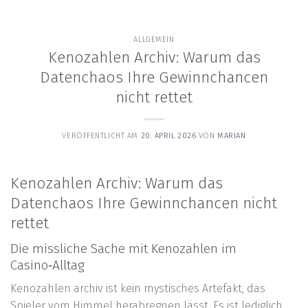
content
ALLGEMEIN
Kenozahlen Archiv: Warum das
Datenchaos Ihre Gewinnchancen
nicht rettet
VERÖFFENTLICHT AM
20. APRIL 2026
VON
MARIAN
Kenozahlen Archiv: Warum das
Datenchaos Ihre Gewinnchancen nicht
rettet
Die missliche Sache mit Kenozahlen im
Casino‑Alltag
Kenozahlen archiv ist kein mystisches Artefakt, das
Spieler vom Himmel herabregnen lässt. Es ist lediglich