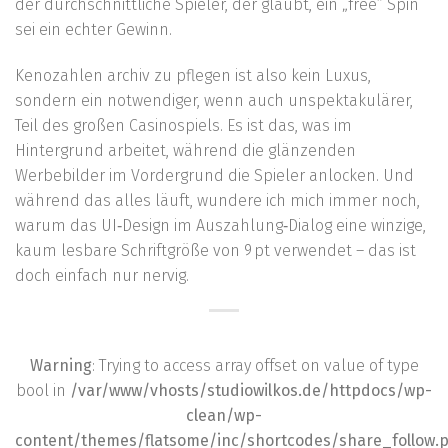
der durchschnittliche Spieler, der glaubt, ein „free“ Spin
sei ein echter Gewinn.
Kenozahlen archiv zu pflegen ist also kein Luxus,
sondern ein notwendiger, wenn auch unspektakulärer,
Teil des großen Casinospiels. Es ist das, was im
Hintergrund arbeitet, während die glänzenden
Werbebilder im Vordergrund die Spieler anlocken. Und
während das alles läuft, wundere ich mich immer noch,
warum das UI‑Design im Auszahlung‑Dialog eine winzige,
kaum lesbare Schriftgröße von 9 pt verwendet – das ist
doch einfach nur nervig.
Warning
: Trying to access array offset on value of type
bool in
/var/www/vhosts/studiowilkos.de/httpdocs/wp-
clean/wp-
content/themes/flatsome/inc/shortcodes/share_follow.