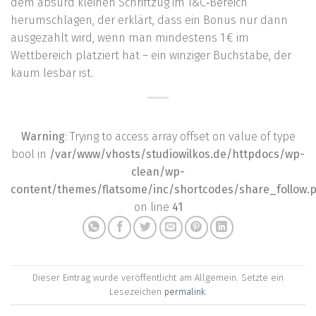
dem absurd kleinen Schriftzug im T&C‑Bereich
herumschlagen, der erklärt, dass ein Bonus nur dann
ausgezahlt wird, wenn man mindestens 1 € im
Wettbereich platziert hat – ein winziger Buchstabe, der
kaum lesbar ist.
Warning
: Trying to access array offset on value of type
bool in
/var/www/vhosts/studiowilkos.de/httpdocs/wp-
clean/wp-
content/themes/flatsome/inc/shortcodes/share_follow.
on line
41
Dieser Eintrag wurde veröffentlicht am Allgemein. Setzte ein
Lesezeichen
permalink
.