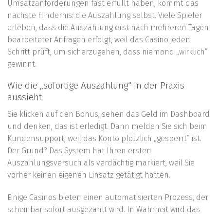
Umsatzanforderungen fast erfüllt haben, kommt das
nächste Hindernis: die Auszahlung selbst. Viele Spieler
erleben, dass die Auszahlung erst nach mehreren Tagen
bearbeiteter Anfragen erfolgt, weil das Casino jeden
Schritt prüft, um sicherzugehen, dass niemand „wirklich“
gewinnt.
Wie die „sofortige Auszahlung“ in der Praxis
aussieht
Sie klicken auf den Bonus, sehen das Geld im Dashboard
und denken, das ist erledigt. Dann melden Sie sich beim
Kundensupport, weil das Konto plötzlich „gesperrt“ ist.
Der Grund? Das System hat Ihren ersten
Auszahlungsversuch als verdächtig markiert, weil Sie
vorher keinen eigenen Einsatz getätigt hatten.
Einige Casinos bieten einen automatisierten Prozess, der
scheinbar sofort ausgezahlt wird. In Wahrheit wird das