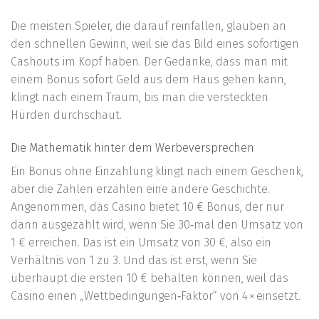
Die meisten Spieler, die darauf reinfallen, glauben an
den schnellen Gewinn, weil sie das Bild eines sofortigen
Cashouts im Kopf haben. Der Gedanke, dass man mit
einem Bonus sofort Geld aus dem Haus gehen kann,
klingt nach einem Traum, bis man die versteckten
Hürden durchschaut.
Die Mathematik hinter dem Werbeversprechen
Ein Bonus ohne Einzahlung klingt nach einem Geschenk,
aber die Zahlen erzählen eine andere Geschichte.
Angenommen, das Casino bietet 10 € Bonus, der nur
dann ausgezahlt wird, wenn Sie 30‑mal den Umsatz von
1 € erreichen. Das ist ein Umsatz von 30 €, also ein
Verhältnis von 1 zu 3. Und das ist erst, wenn Sie
überhaupt die ersten 10 € behalten können, weil das
Casino einen „Wettbedingungen‑Faktor“ von 4 × einsetzt.