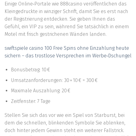
Einige Online‑Portale wie 888casino veröffentlichen das
Kleingedruckte in winziger Schrift, damit Sie es erst nach
der Registrierung entdecken. Sie geben Ihnen das
Gefühl, ein VIP zu sein, während Sie tatsächlich in einem
Motel mit frisch gestrichenen Wänden landen.
swiftspiele casino 100 Free Spins ohne Einzahlung heute
sichern – das trostlose Versprechen im Werbe‑Dschungel
Bonusbetrag: 10 €
Umsatzanforderungen: 30 × 10 € = 300 €
Maximale Auszahlung: 20 €
Zeitfenster: 7 Tage
Stellen Sie sich das vor wie ein Spiel von Starburst, bei
dem die schnellen, blinkenden Symbole Sie ablenken,
doch hinter jedem Gewinn steht ein weiterer Fallstrick.