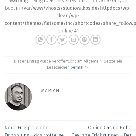
Warning
: Trying to access array offset on value of type
bool in
/var/www/vhosts/studiowilkos.de/httpdocs/wp-
clean/wp-
content/themes/flatsome/inc/shortcodes/share_follow.
on line
41
Dieser Eintrag wurde veröffentlicht am Allgemein. Setzte ein
Lesezeichen
permalink
.
MARIAN
Neue Freispiele ohne
Online Casino Hohe
Einzahlung – das trottelige
Gewinne Erfahrungen – Der