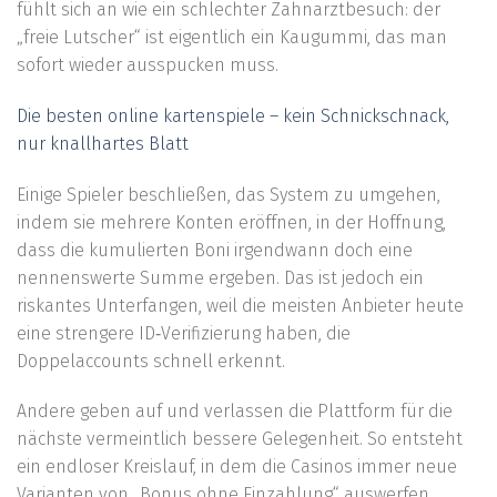
fühlt sich an wie ein schlechter Zahnarztbesuch: der
„freie Lutscher“ ist eigentlich ein Kaugummi, das man
sofort wieder ausspucken muss.
Die besten online kartenspiele – kein Schnickschnack,
nur knallhartes Blatt
Einige Spieler beschließen, das System zu umgehen,
indem sie mehrere Konten eröffnen, in der Hoffnung,
dass die kumulierten Boni irgendwann doch eine
nennenswerte Summe ergeben. Das ist jedoch ein
riskantes Unterfangen, weil die meisten Anbieter heute
eine strengere ID‑Verifizierung haben, die
Doppelaccounts schnell erkennt.
Andere geben auf und verlassen die Plattform für die
nächste vermeintlich bessere Gelegenheit. So entsteht
ein endloser Kreislauf, in dem die Casinos immer neue
Varianten von „Bonus ohne Einzahlung“ auswerfen,