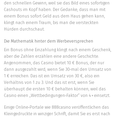
den schnellen Gewinn, weil sie das Bild eines sofortigen
Cashouts im Kopf haben. Der Gedanke, dass man mit
einem Bonus sofort Geld aus dem Haus gehen kann,
klingt nach einem Traum, bis man die versteckten
Hürden durchschaut.
Die Mathematik hinter dem Werbeversprechen
Ein Bonus ohne Einzahlung klingt nach einem Geschenk,
aber die Zahlen erzählen eine andere Geschichte.
Angenommen, das Casino bietet 10 € Bonus, der nur
dann ausgezahlt wird, wenn Sie 30‑mal den Umsatz von
1 € erreichen. Das ist ein Umsatz von 30 €, also ein
Verhältnis von 1 zu 3. Und das ist erst, wenn Sie
überhaupt die ersten 10 € behalten können, weil das
Casino einen „Wettbedingungen‑Faktor“ von 4 × einsetzt.
Einige Online‑Portale wie 888casino veröffentlichen das
Kleingedruckte in winziger Schrift, damit Sie es erst nach