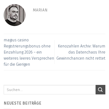
MARIAN
magius casino
Registrierungsbonus ohne
Kenozahlen Archiv: Warum
Einzahlung 2026 – ein
das Datenchaos Ihre
weiteres leeres Versprechen
Gewinnchancen nicht rettet
für die Gierigen
NEUESTE BEITRÄGE