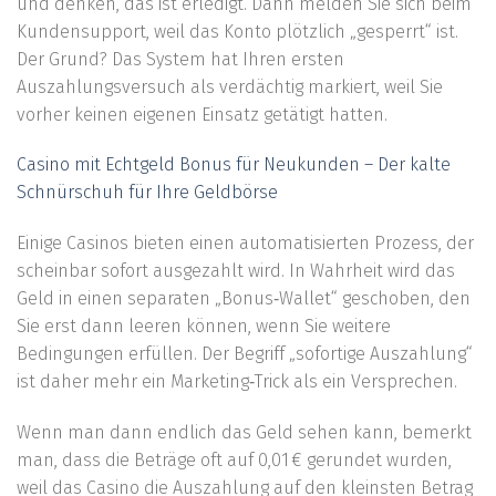
und denken, das ist erledigt. Dann melden Sie sich beim
Kundensupport, weil das Konto plötzlich „gesperrt“ ist.
Der Grund? Das System hat Ihren ersten
Auszahlungsversuch als verdächtig markiert, weil Sie
vorher keinen eigenen Einsatz getätigt hatten.
Casino mit Echtgeld Bonus für Neukunden – Der kalte
Schnürschuh für Ihre Geldbörse
Einige Casinos bieten einen automatisierten Prozess, der
scheinbar sofort ausgezahlt wird. In Wahrheit wird das
Geld in einen separaten „Bonus‑Wallet“ geschoben, den
Sie erst dann leeren können, wenn Sie weitere
Bedingungen erfüllen. Der Begriff „sofortige Auszahlung“
ist daher mehr ein Marketing‑Trick als ein Versprechen.
Wenn man dann endlich das Geld sehen kann, bemerkt
man, dass die Beträge oft auf 0,01 € gerundet wurden,
weil das Casino die Auszahlung auf den kleinsten Betrag