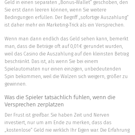
Geld in einen separaten „Bonus‑Wallet“ geschoben, den
Sie erst dann leeren können, wenn Sie weitere
Bedingungen erfüllen. Der Begriff „sofortige Auszahlung“
ist daher mehr ein Marketing‑Trick als ein Versprechen.
Wenn man dann endlich das Geld sehen kann, bemerkt
man, dass die Beträge oft auf 0,01 € gerundet wurden,
weil das Casino die Auszahlung auf den kleinsten Betrag
beschränkt. Das ist, als wenn Sie bei einem
Spielautomaten nur einen einzigen, unbedeutenden
Spin bekommen, weil die Walzen sich weigern, größer zu
gewinnen.
Was die Spieler tatsächlich fühlen, wenn die
Versprechen zerplatzen
Der Frust ist greifbar. Sie haben Zeit und Nerven
investiert, nur um am Ende zu merken, dass das
„kostenlose“ Geld nie wirklich Ihr Eigen war. Die Erfahrung