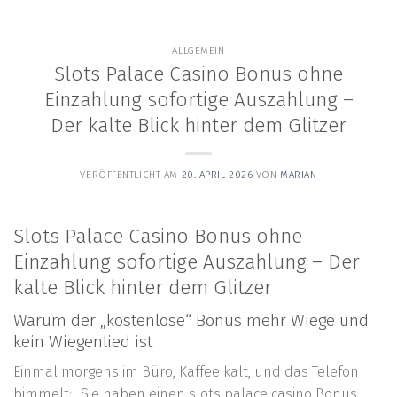
content
ALLGEMEIN
Slots Palace Casino Bonus ohne
Einzahlung sofortige Auszahlung –
Der kalte Blick hinter dem Glitzer
VERÖFFENTLICHT AM
20. APRIL 2026
VON
MARIAN
Slots Palace Casino Bonus ohne
Einzahlung sofortige Auszahlung – Der
kalte Blick hinter dem Glitzer
Warum der „kostenlose“ Bonus mehr Wiege und
kein Wiegenlied ist
Einmal morgens im Büro, Kaffee kalt, und das Telefon
bimmelt: „Sie haben einen slots palace casino Bonus