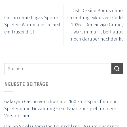
Oshi Casino Bonus ohne
Casino ohne Lugas Sperre
Einzahlung exklusiver Code
Spielen: Warum die Freiheit
2026 – Der einzige Grund,
ein Trugbild ist
warum man überhaupt
noch darüber nachdenkt
NEUESTE BEITRÄGE
Galaxyno Casino verschwendet 160 Free Spins für neue
Spieler ohne Einzahlung – ein Paradebeispiel für leere
Versprechen
Online Spielautomaten Deutschland: Warum der ganze