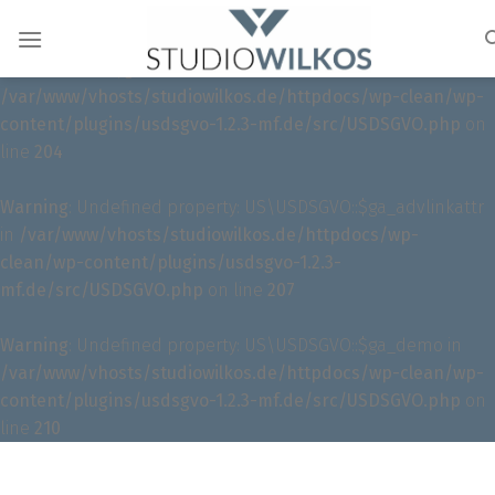
Warning
: Undefined property:
US\USDSGVO::$ga_trackoutboundlinks in
/var/www/vhosts/studiowilkos.de/httpdocs/wp-clean/wp-
content/plugins/usdsgvo-1.2.3-mf.de/src/USDSGVO.php
on
line
204
Warning
: Undefined property: US\USDSGVO::$ga_advlinkattr
in
/var/www/vhosts/studiowilkos.de/httpdocs/wp-
clean/wp-content/plugins/usdsgvo-1.2.3-
mf.de/src/USDSGVO.php
on line
207
Warning
: Undefined property: US\USDSGVO::$ga_demo in
/var/www/vhosts/studiowilkos.de/httpdocs/wp-clean/wp-
content/plugins/usdsgvo-1.2.3-mf.de/src/USDSGVO.php
on
line
210
Skip
to