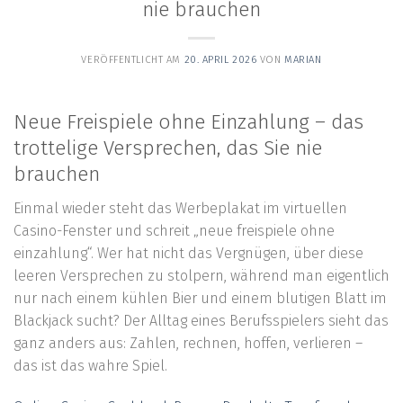
nie brauchen
VERÖFFENTLICHT AM
20. APRIL 2026
VON
MARIAN
Neue Freispiele ohne Einzahlung – das
trottelige Versprechen, das Sie nie
brauchen
Einmal wieder steht das Werbeplakat im virtuellen
Casino-Fenster und schreit „neue freispiele ohne
einzahlung“. Wer hat nicht das Vergnügen, über diese
leeren Versprechen zu stolpern, während man eigentlich
nur nach einem kühlen Bier und einem blutigen Blatt im
Blackjack sucht? Der Alltag eines Berufsspielers sieht das
ganz anders aus: Zahlen, rechnen, hoffen, verlieren –
das ist das wahre Spiel.