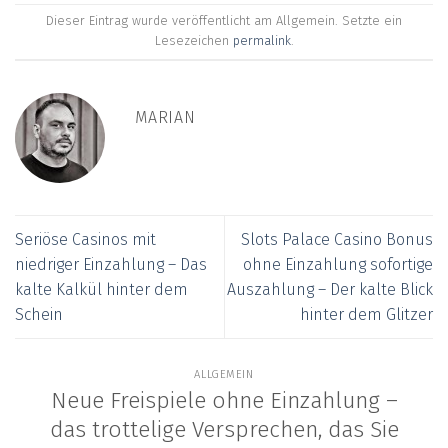
Dieser Eintrag wurde veröffentlicht am Allgemein. Setzte ein
Lesezeichen
permalink
.
MARIAN
Seriöse Casinos mit
Slots Palace Casino Bonus
niedriger Einzahlung – Das
ohne Einzahlung sofortige
kalte Kalkül hinter dem
Auszahlung – Der kalte Blick
Schein
hinter dem Glitzer
ALLGEMEIN
Neue Freispiele ohne Einzahlung –
das trottelige Versprechen, das Sie