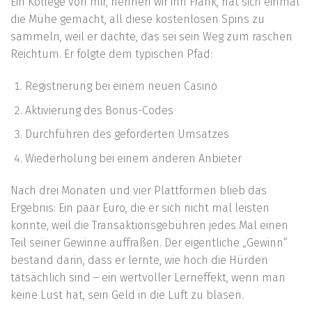
Ein Kollege von mir, nennen wir ihn Frank, hat sich einmal
die Mühe gemacht, all diese kostenlosen Spins zu
sammeln, weil er dachte, das sei sein Weg zum raschen
Reichtum. Er folgte dem typischen Pfad:
Registrierung bei einem neuen Casino
Aktivierung des Bonus-Codes
Durchführen des geforderten Umsatzes
Wiederholung bei einem anderen Anbieter
Nach drei Monaten und vier Plattformen blieb das
Ergebnis: Ein paar Euro, die er sich nicht mal leisten
konnte, weil die Transaktionsgebühren jedes Mal einen
Teil seiner Gewinne auffraßen. Der eigentliche „Gewinn“
bestand darin, dass er lernte, wie hoch die Hürden
tatsächlich sind – ein wertvoller Lerneffekt, wenn man
keine Lust hat, sein Geld in die Luft zu blasen.