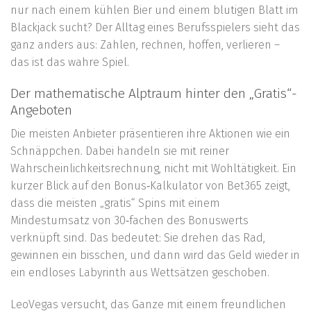
nur nach einem kühlen Bier und einem blutigen Blatt im
Blackjack sucht? Der Alltag eines Berufsspielers sieht das
ganz anders aus: Zahlen, rechnen, hoffen, verlieren –
das ist das wahre Spiel.
Der mathematische Alptraum hinter den „Gratis“-
Angeboten
Die meisten Anbieter präsentieren ihre Aktionen wie ein
Schnäppchen. Dabei handeln sie mit reiner
Wahrscheinlichkeitsrechnung, nicht mit Wohltätigkeit. Ein
kurzer Blick auf den Bonus‑Kalkulator von Bet365 zeigt,
dass die meisten „gratis“ Spins mit einem
Mindestumsatz von 30‑fachen des Bonuswerts
verknüpft sind. Das bedeutet: Sie drehen das Rad,
gewinnen ein bisschen, und dann wird das Geld wieder in
ein endloses Labyrinth aus Wettsätzen geschoben.
LeoVegas versucht, das Ganze mit einem freundlichen