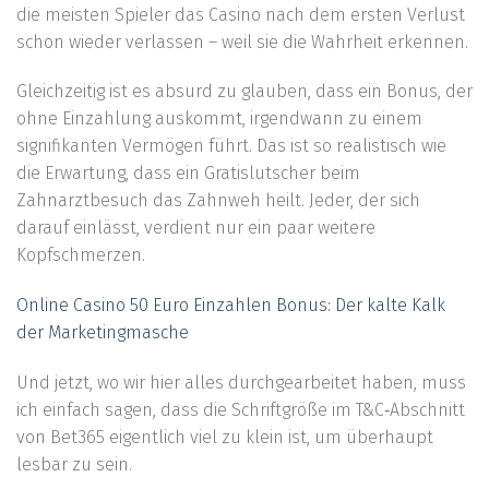
die meisten Spieler das Casino nach dem ersten Verlust
schon wieder verlassen – weil sie die Wahrheit erkennen.
Gleichzeitig ist es absurd zu glauben, dass ein Bonus, der
ohne Einzahlung auskommt, irgendwann zu einem
signifikanten Vermögen führt. Das ist so realistisch wie
die Erwartung, dass ein Gratislutscher beim
Zahnarztbesuch das Zahnweh heilt. Jeder, der sich
darauf einlässt, verdient nur ein paar weitere
Kopfschmerzen.
Online Casino 50 Euro Einzahlen Bonus: Der kalte Kalk
der Marketingmasche
Und jetzt, wo wir hier alles durchgearbeitet haben, muss
ich einfach sagen, dass die Schriftgröße im T&C‑Abschnitt
von Bet365 eigentlich viel zu klein ist, um überhaupt
lesbar zu sein.