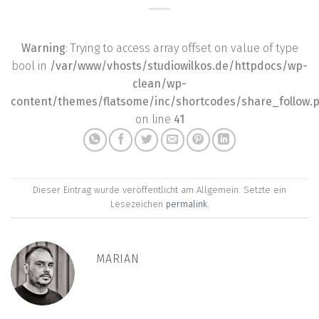
Warning
: Trying to access array offset on value of type
bool in
/var/www/vhosts/studiowilkos.de/httpdocs/wp-
clean/wp-
content/themes/flatsome/inc/shortcodes/share_follow.
on line
41
Dieser Eintrag wurde veröffentlicht am Allgemein. Setzte ein
Lesezeichen
permalink
.
MARIAN