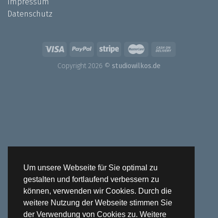
Impressum
Datenschutz
Copyright 2026 ©
studiowilkos.de
Um unsere Webseite für Sie optimal zu
gestalten und fortlaufend verbessern zu
können, verwenden wir Cookies. Durch die
weitere Nutzung der Webseite stimmen Sie
der Verwendung von Cookies zu. Weitere