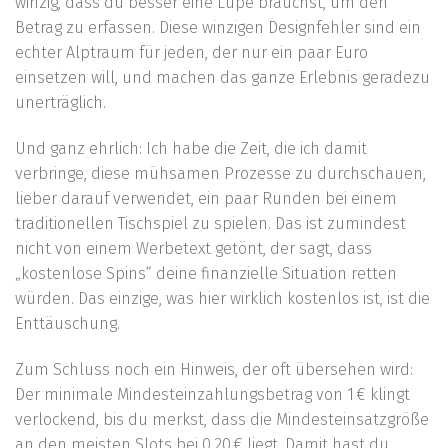
winzig, dass du besser eine Lupe brauchst, um den
Betrag zu erfassen. Diese winzigen Designfehler sind ein
echter Alptraum für jeden, der nur ein paar Euro
einsetzen will, und machen das ganze Erlebnis geradezu
unerträglich.
Und ganz ehrlich: Ich habe die Zeit, die ich damit
verbringe, diese mühsamen Prozesse zu durchschauen,
lieber darauf verwendet, ein paar Runden bei einem
traditionellen Tischspiel zu spielen. Das ist zumindest
nicht von einem Werbetext getönt, der sagt, dass
„kostenlose Spins“ deine finanzielle Situation retten
würden. Das einzige, was hier wirklich kostenlos ist, ist die
Enttäuschung.
Zum Schluss noch ein Hinweis, der oft übersehen wird:
Der minimale Mindesteinzahlungsbetrag von 1 € klingt
verlockend, bis du merkst, dass die Mindesteinsatzgröße
an den meisten Slots bei 0,20 € liegt. Damit hast du