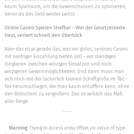
kaum Spielraum, um die Gewinnchancen zu optimieren,
bevor du das Geld wieder siehst.
Online Casino Spielen Strafbar – Wer der Gesetzestexte
traut, verliert schnell den Überblick
Aber das ist ja gerade das, was ein gutes, seriöses Casino
mit niedriger Einzahlung bieten soll – ein ständiges
Jonglieren zwischen winzigen Einsätzen und noch
winzigeren Gewinnmöglichkeiten. Und dann muss man
sich noch mit der lächerlich kleinen Schriftgröße im T&C-
Teil herumschlagen, die man kaum entziffern kann, ohne
den Bildschirm zu vergrößern. Das ist wirklich das Maß
aller Dinge.
Warning
: Trying to access array offset on value of type