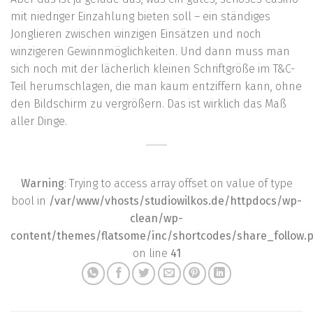
mit niedriger Einzahlung bieten soll – ein ständiges
Jonglieren zwischen winzigen Einsätzen und noch
winzigeren Gewinnmöglichkeiten. Und dann muss man
sich noch mit der lächerlich kleinen Schriftgröße im T&C-
Teil herumschlagen, die man kaum entziffern kann, ohne
den Bildschirm zu vergrößern. Das ist wirklich das Maß
aller Dinge.
Warning
: Trying to access array offset on value of type
bool in
/var/www/vhosts/studiowilkos.de/httpdocs/wp-
clean/wp-
content/themes/flatsome/inc/shortcodes/share_follow.
on line
41