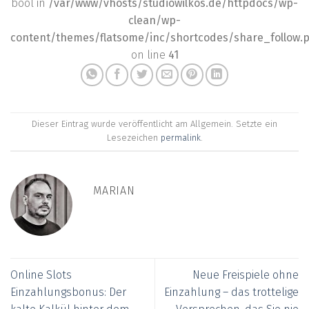
bool in
/var/www/vhosts/studiowilkos.de/httpdocs/wp-
clean/wp-
content/themes/flatsome/inc/shortcodes/share_follow.
on line
41
Dieser Eintrag wurde veröffentlicht am Allgemein. Setzte ein
Lesezeichen
permalink
.
MARIAN
Online Slots
Neue Freispiele ohne
Einzahlungsbonus: Der
Einzahlung – das trottelige