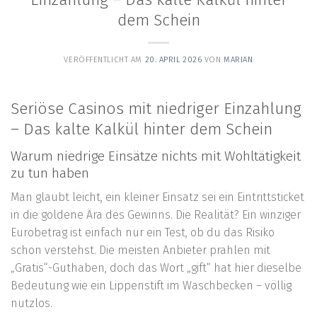
dem Schein
VERÖFFENTLICHT AM
20. APRIL 2026
VON
MARIAN
Seriöse Casinos mit niedriger Einzahlung
– Das kalte Kalkül hinter dem Schein
Warum niedrige Einsätze nichts mit Wohltätigkeit
zu tun haben
Man glaubt leicht, ein kleiner Einsatz sei ein Eintrittsticket
in die goldene Ära des Gewinns. Die Realität? Ein winziger
Eurobetrag ist einfach nur ein Test, ob du das Risiko
schon verstehst. Die meisten Anbieter prahlen mit
„Gratis“-Guthaben, doch das Wort „gift“ hat hier dieselbe
Bedeutung wie ein Lippenstift im Waschbecken – völlig
nutzlos.