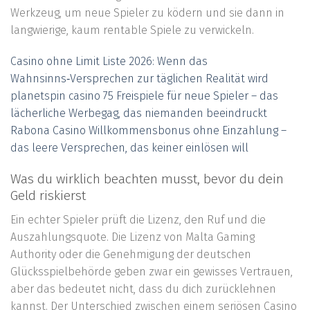
Werkzeug, um neue Spieler zu ködern und sie dann in
langwierige, kaum rentable Spiele zu verwickeln.
Casino ohne Limit Liste 2026: Wenn das
Wahnsinns‑Versprechen zur täglichen Realität wird
planetspin casino 75 Freispiele für neue Spieler – das
lächerliche Werbegag, das niemanden beeindruckt
Rabona Casino Willkommensbonus ohne Einzahlung –
das leere Versprechen, das keiner einlösen will
Was du wirklich beachten musst, bevor du dein
Geld riskierst
Ein echter Spieler prüft die Lizenz, den Ruf und die
Auszahlungsquote. Die Lizenz von Malta Gaming
Authority oder die Genehmigung der deutschen
Glücksspielbehörde geben zwar ein gewisses Vertrauen,
aber das bedeutet nicht, dass du dich zurücklehnen
kannst. Der Unterschied zwischen einem seriösen Casino