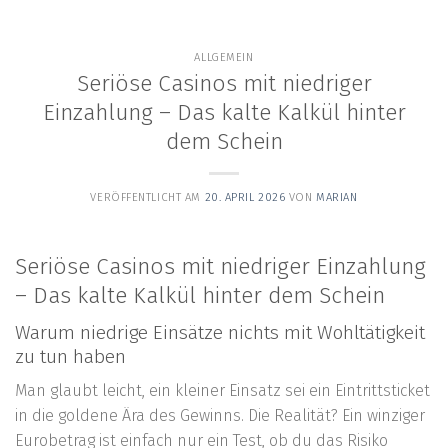
content
ALLGEMEIN
Seriöse Casinos mit niedriger
Einzahlung – Das kalte Kalkül hinter
dem Schein
VERÖFFENTLICHT AM
20. APRIL 2026
VON
MARIAN
Seriöse Casinos mit niedriger Einzahlung
– Das kalte Kalkül hinter dem Schein
Warum niedrige Einsätze nichts mit Wohltätigkeit
zu tun haben
Man glaubt leicht, ein kleiner Einsatz sei ein Eintrittsticket
in die goldene Ära des Gewinns. Die Realität? Ein winziger
Eurobetrag ist einfach nur ein Test, ob du das Risiko