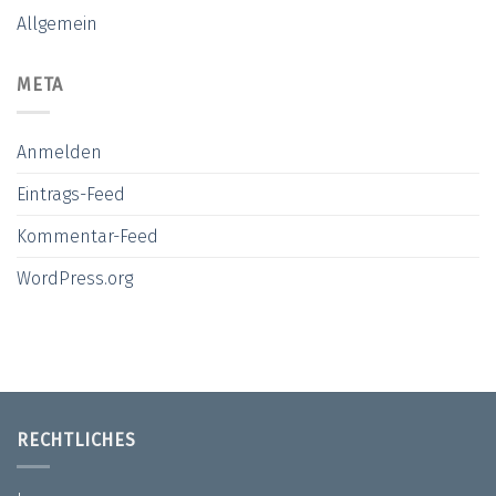
Allgemein
META
Anmelden
Eintrags-Feed
Kommentar-Feed
WordPress.org
RECHTLICHES