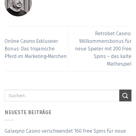
Retrobet Casino:
Online Casino Exklusiver
Willkommensbonus für
Bonus: Das trojanische
neue Spieler mit 200 Free
Pferd im Marketing‑Märchen
Spins – das kalte
Mathespiel
NEUESTE BEITRÄGE
Galaxyno Casino verschwendet 160 Free Spins für neue