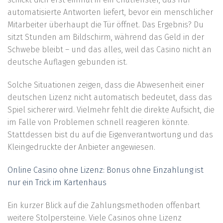
automatisierte Antworten liefert, bevor ein menschlicher
Mitarbeiter überhaupt die Tür öffnet. Das Ergebnis? Du
sitzt Stunden am Bildschirm, während das Geld in der
Schwebe bleibt – und das alles, weil das Casino nicht an
deutsche Auflagen gebunden ist.
Solche Situationen zeigen, dass die Abwesenheit einer
deutschen Lizenz nicht automatisch bedeutet, dass das
Spiel sicherer wird. Vielmehr fehlt die direkte Aufsicht, die
im Falle von Problemen schnell reagieren könnte.
Stattdessen bist du auf die Eigenverantwortung und das
Kleingedruckte der Anbieter angewiesen.
Online Casino ohne Lizenz: Bonus ohne Einzahlung ist
nur ein Trick im Kartenhaus
Ein kurzer Blick auf die Zahlungsmethoden offenbart
weitere Stolpersteine. Viele Casinos ohne Lizenz