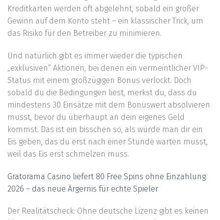
Kreditkarten werden oft abgelehnt, sobald ein großer
Gewinn auf dem Konto steht – ein klassischer Trick, um
das Risiko für den Betreiber zu minimieren.
Und natürlich gibt es immer wieder die typischen
„exklusiven“ Aktionen, bei denen ein vermeintlicher VIP-
Status mit einem großzügigen Bonus verlockt. Doch
sobald du die Bedingungen liest, merkst du, dass du
mindestens 30 Einsätze mit dem Bonuswert absolvieren
musst, bevor du überhaupt an dein eigenes Geld
kommst. Das ist ein bisschen so, als würde man dir ein
Eis geben, das du erst nach einer Stunde warten musst,
weil das Eis erst schmelzen muss.
Gratorama Casino liefert 80 Free Spins ohne Einzahlung
2026 – das neue Ärgernis für echte Spieler
Der Realitätscheck: Ohne deutsche Lizenz gibt es keinen