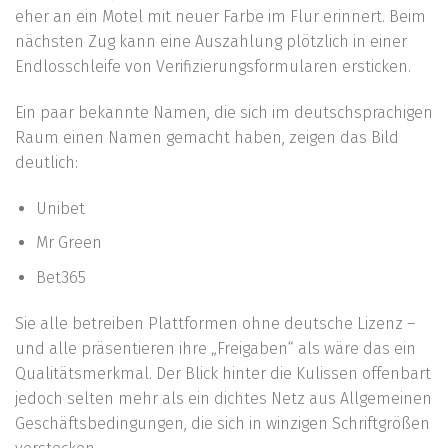
eher an ein Motel mit neuer Farbe im Flur erinnert. Beim
nächsten Zug kann eine Auszahlung plötzlich in einer
Endlosschleife von Verifizierungsformularen ersticken.
Ein paar bekannte Namen, die sich im deutschsprachigen
Raum einen Namen gemacht haben, zeigen das Bild
deutlich:
Unibet
Mr Green
Bet365
Sie alle betreiben Plattformen ohne deutsche Lizenz –
und alle präsentieren ihre „Freigaben“ als wäre das ein
Qualitätsmerkmal. Der Blick hinter die Kulissen offenbart
jedoch selten mehr als ein dichtes Netz aus Allgemeinen
Geschäftsbedingungen, die sich in winzigen Schriftgrößen