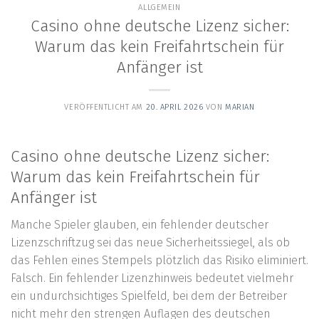
ALLGEMEIN
Casino ohne deutsche Lizenz sicher:
Warum das kein Freifahrtschein für
Anfänger ist
VERÖFFENTLICHT AM
20. APRIL 2026
VON
MARIAN
Casino ohne deutsche Lizenz sicher:
Warum das kein Freifahrtschein für
Anfänger ist
Manche Spieler glauben, ein fehlender deutscher
Lizenzschriftzug sei das neue Sicherheitssiegel, als ob
das Fehlen eines Stempels plötzlich das Risiko eliminiert.
Falsch. Ein fehlender Lizenzhinweis bedeutet vielmehr
ein undurchsichtiges Spielfeld, bei dem der Betreiber
nicht mehr den strengen Auflagen des deutschen