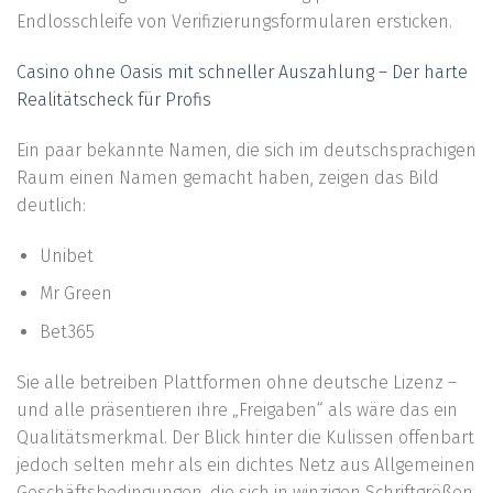
Endlosschleife von Verifizierungsformularen ersticken.
Casino ohne Oasis mit schneller Auszahlung – Der harte
Realitätscheck für Profis
Ein paar bekannte Namen, die sich im deutschsprachigen
Raum einen Namen gemacht haben, zeigen das Bild
deutlich:
Unibet
Mr Green
Bet365
Sie alle betreiben Plattformen ohne deutsche Lizenz –
und alle präsentieren ihre „Freigaben“ als wäre das ein
Qualitätsmerkmal. Der Blick hinter die Kulissen offenbart
jedoch selten mehr als ein dichtes Netz aus Allgemeinen
Geschäftsbedingungen, die sich in winzigen Schriftgrößen