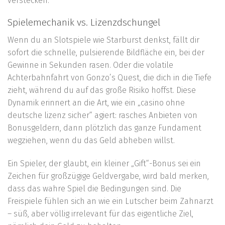
verstecken.
Spielemechanik vs. Lizenzdschungel
Wenn du an Slotspiele wie Starburst denkst, fällt dir
sofort die schnelle, pulsierende Bildfläche ein, bei der
Gewinne in Sekunden rasen. Oder die volatile
Achterbahnfahrt von Gonzo’s Quest, die dich in die Tiefe
zieht, während du auf das große Risiko hoffst. Diese
Dynamik erinnert an die Art, wie ein „casino ohne
deutsche lizenz sicher“ agiert: rasches Anbieten von
Bonusgeldern, dann plötzlich das ganze Fundament
wegziehen, wenn du das Geld abheben willst.
Ein Spieler, der glaubt, ein kleiner „Gift“-Bonus sei ein
Zeichen für großzügige Geldvergabe, wird bald merken,
dass das wahre Spiel die Bedingungen sind. Die
Freispiele fühlen sich an wie ein Lutscher beim Zahnarzt
– süß, aber völlig irrelevant für das eigentliche Ziel,