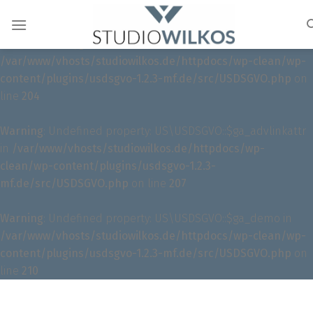
Warning
: Undefined property:
US\USDSGVO::$ga_trackoutboundlinks in
/var/www/vhosts/studiowilkos.de/httpdocs/wp-clean/wp-
content/plugins/usdsgvo-1.2.3-mf.de/src/USDSGVO.php
on
line
204
Warning
: Undefined property: US\USDSGVO::$ga_advlinkattr
in
/var/www/vhosts/studiowilkos.de/httpdocs/wp-
clean/wp-content/plugins/usdsgvo-1.2.3-
mf.de/src/USDSGVO.php
on line
207
Warning
: Undefined property: US\USDSGVO::$ga_demo in
/var/www/vhosts/studiowilkos.de/httpdocs/wp-clean/wp-
content/plugins/usdsgvo-1.2.3-mf.de/src/USDSGVO.php
on
line
210
Skip
to