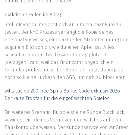
nämlich dein Geld zu behalten.
Praktische Fallen im Alltag
Stell dir vor, du meldest dich an, um ein paar Euro zu
testen. Der KYC-Prozess verlangt die Kopie deines
Personalausweises, einer aktuellen Stromrechnung und
sogar ein Bild von dir, wie du einen Apfel isst. Alles
scheinbar normal, bis die Auszahlung plötzlich
„verzögert“ wird, weil das Finanzamt angeblich ein
Formular prüfen muss. Der Betreiber nutzt dabei jede
noch so kleine Lücke in den AGB, um dich zu blockieren.
wills casino 200 Free Spins Bonus Code exklusiv 2026 –
Der kalte Tropfen für die eingefleischten Spieler
Ein weiteres Szenario: Du spielst eine Runde Black Jack,
gewinnst ein kleines Vermögen und willst es auf dein
Bankkonto überweisen. Der Kundenservice von Mr Green
schickt dich erst einmal in ein Chatfenster, das nur