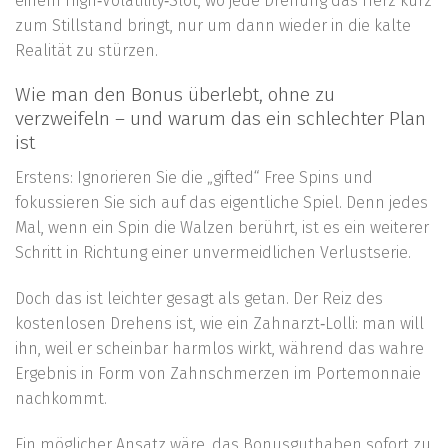
einem High‑Volatility‑Slot, wo jede Drehung das Herz kurz
zum Stillstand bringt, nur um dann wieder in die kalte
Realität zu stürzen.
Wie man den Bonus überlebt, ohne zu
verzweifeln – und warum das ein schlechter Plan
ist
Erstens: Ignorieren Sie die „gifted“ Free Spins und
fokussieren Sie sich auf das eigentliche Spiel. Denn jedes
Mal, wenn ein Spin die Walzen berührt, ist es ein weiterer
Schritt in Richtung einer unvermeidlichen Verlustserie.
Doch das ist leichter gesagt als getan. Der Reiz des
kostenlosen Drehens ist, wie ein Zahnarzt‑Lolli: man will
ihn, weil er scheinbar harmlos wirkt, während das wahre
Ergebnis in Form von Zahnschmerzen im Portemonnaie
nachkommt.
Ein möglicher Ansatz wäre, das Bonusguthaben sofort zu