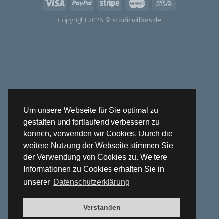
Copyright 2026 ©
studiowilkos.de
Um unsere Webseite für Sie optimal zu
gestalten und fortlaufend verbessern zu
können, verwenden wir Cookies. Durch die
weitere Nutzung der Webseite stimmen Sie
der Verwendung von Cookies zu. Weitere
Informationen zu Cookies erhalten Sie in
unserer
Datenschutzerklärung
Verstanden