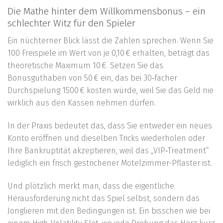
Die Mathe hinter dem Willkommensbonus – ein
schlechter Witz für den Spieler
Ein nüchterner Blick lässt die Zahlen sprechen. Wenn Sie
100 Freispiele im Wert von je 0,10 € erhalten, beträgt das
theoretische Maximum 10 €. Setzen Sie das
Bonusguthaben von 50 € ein, das bei 30‑facher
Durchspielung 1500 € kosten würde, weil Sie das Geld nie
wirklich aus den Kassen nehmen dürfen.
In der Praxis bedeutet das, dass Sie entweder ein neues
Konto eröffnen und dieselben Tricks wiederholen oder
Ihre Bankruptität akzeptieren, weil das „VIP‑Treatment“
lediglich ein frisch gestrichener Motelzimmer-Pflaster ist.
Und plötzlich merkt man, dass die eigentliche
Herausforderung nicht das Spiel selbst, sondern das
Jonglieren mit den Bedingungen ist. Ein bisschen wie bei