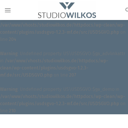
Warning
: Undefined property:
US\USDSGVO::$ga_trackoutboundlinks in
/var/www/vhosts/studiowilkos.de/httpdocs/wp-clean/wp-
content/plugins/usdsgvo-1.2.3-mf.de/src/USDSGVO.php
on
line
204
Warning
: Undefined property: US\USDSGVO::$ga_advlinkattr
in
/var/www/vhosts/studiowilkos.de/httpdocs/wp-
clean/wp-content/plugins/usdsgvo-1.2.3-
mf.de/src/USDSGVO.php
on line
207
Warning
: Undefined property: US\USDSGVO::$ga_demo in
/var/www/vhosts/studiowilkos.de/httpdocs/wp-clean/wp-
content/plugins/usdsgvo-1.2.3-mf.de/src/USDSGVO.php
on
line
210
Skip
to