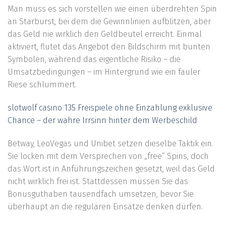
Man muss es sich vorstellen wie einen überdrehten Spin
an Starburst, bei dem die Gewinnlinien aufblitzen, aber
das Geld nie wirklich den Geldbeutel erreicht. Einmal
aktiviert, flutet das Angebot den Bildschirm mit bunten
Symbolen, während das eigentliche Risiko – die
Umsatzbedingungen – im Hintergrund wie ein fauler
Riese schlummert.
slotwolf casino 135 Freispiele ohne Einzahlung exklusive
Chance – der wahre Irrsinn hinter dem Werbeschild
Betway, LeoVegas und Unibet setzen dieselbe Taktik ein.
Sie locken mit dem Versprechen von „free“ Spins, doch
das Wort ist in Anführungszeichen gesetzt, weil das Geld
nicht wirklich frei ist. Stattdessen müssen Sie das
Bonusguthaben tausendfach umsetzen, bevor Sie
überhaupt an die regulären Einsätze denken dürfen.