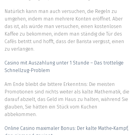
Natürlich kann man auch versuchen, die Regeln zu
umgehen, indem man mehrere Konten eröffnet. Aber
das ist, als würde man versuchen, einen kostenlosen
Kaffee zu bekommen, indem man ständig die Tür des
Cafés betritt und hofft, dass der Barista vergisst, einen
zu verlangen.
Casino mit Auszahlung unter 1 Stunde – Das trottelige
Schnellzug-Problem
Am Ende bleibt die bittere Erkenntnis: Die meisten
Promotionen sind nichts weiter als kalte Mathematik, die
darauf abzielt, das Geld im Haus zu halten, während Sie
glauben, Sie hätten ein Stück vom Kuchen
abbekommen.
Online Casino maximaler Bonus: Der kalte Mathe‑Kampf,