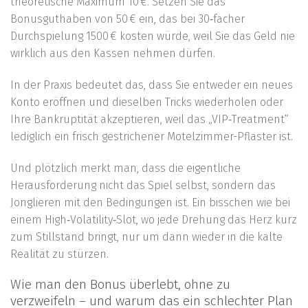
theoretische Maximum 10 €. Setzen Sie das
Bonusguthaben von 50 € ein, das bei 30‑facher
Durchspielung 1500 € kosten würde, weil Sie das Geld nie
wirklich aus den Kassen nehmen dürfen.
In der Praxis bedeutet das, dass Sie entweder ein neues
Konto eröffnen und dieselben Tricks wiederholen oder
Ihre Bankruptität akzeptieren, weil das „VIP‑Treatment“
lediglich ein frisch gestrichener Motelzimmer-Pflaster ist.
Und plötzlich merkt man, dass die eigentliche
Herausforderung nicht das Spiel selbst, sondern das
Jonglieren mit den Bedingungen ist. Ein bisschen wie bei
einem High‑Volatility‑Slot, wo jede Drehung das Herz kurz
zum Stillstand bringt, nur um dann wieder in die kalte
Realität zu stürzen.
Wie man den Bonus überlebt, ohne zu
verzweifeln – und warum das ein schlechter Plan