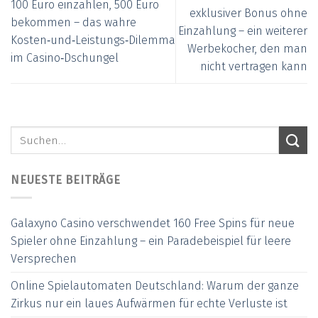
100 Euro einzahlen, 500 Euro
exklusiver Bonus ohne
bekommen – das wahre
Einzahlung – ein weiterer
Kosten‑und‑Leistungs‑Dilemma
Werbekocher, den man
im Casino‑Dschungel
nicht vertragen kann
NEUESTE BEITRÄGE
Galaxyno Casino verschwendet 160 Free Spins für neue
Spieler ohne Einzahlung – ein Paradebeispiel für leere
Versprechen
Online Spielautomaten Deutschland: Warum der ganze
Zirkus nur ein laues Aufwärmen für echte Verluste ist