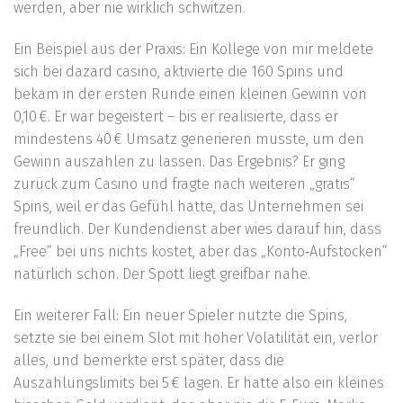
werden, aber nie wirklich schwitzen.
Ein Beispiel aus der Praxis: Ein Kollege von mir meldete
sich bei dazard casino, aktivierte die 160 Spins und
bekam in der ersten Runde einen kleinen Gewinn von
0,10 €. Er war begeistert – bis er realisierte, dass er
mindestens 40 € Umsatz generieren musste, um den
Gewinn auszahlen zu lassen. Das Ergebnis? Er ging
zurück zum Casino und fragte nach weiteren „gratis“
Spins, weil er das Gefühl hatte, das Unternehmen sei
freundlich. Der Kundendienst aber wies darauf hin, dass
„Free“ bei uns nichts kostet, aber das „Konto‑Aufstocken“
natürlich schon. Der Spott liegt greifbar nahe.
Ein weiterer Fall: Ein neuer Spieler nutzte die Spins,
setzte sie bei einem Slot mit hoher Volatilität ein, verlor
alles, und bemerkte erst später, dass die
Auszahlungslimits bei 5 € lagen. Er hatte also ein kleines