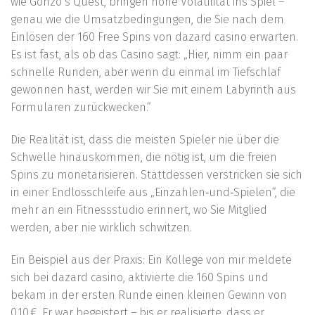
wie Gonzo’s Quest, bringen hohe Volatilität ins Spiel –
genau wie die Umsatzbedingungen, die Sie nach dem
Einlösen der 160 Free Spins von dazard casino erwarten.
Es ist fast, als ob das Casino sagt: „Hier, nimm ein paar
schnelle Runden, aber wenn du einmal im Tiefschlaf
gewonnen hast, werden wir Sie mit einem Labyrinth aus
Formularen zurückwecken.“
Die Realität ist, dass die meisten Spieler nie über die
Schwelle hinauskommen, die nötig ist, um die freien
Spins zu monetarisieren. Stattdessen verstricken sie sich
in einer Endlosschleife aus „Einzahlen‑und‑Spielen“, die
mehr an ein Fitnessstudio erinnert, wo Sie Mitglied
werden, aber nie wirklich schwitzen.
Ein Beispiel aus der Praxis: Ein Kollege von mir meldete
sich bei dazard casino, aktivierte die 160 Spins und
bekam in der ersten Runde einen kleinen Gewinn von
0,10 €. Er war begeistert – bis er realisierte, dass er