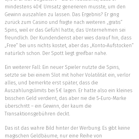
mindestens 40 € Umsatz generieren musste, um den
Gewinn auszahlen zu lassen. Das Ergebnis? Er ging
zurück zum Casino und fragte nach weiteren „gratis“
Spins, weil er das Gefühl hatte, das Unternehmen sei
freundlich. Der Kundendienst aber wies darauf hin, dass
„Free“ bei uns nichts kostet, aber das „Konto‑Aufstocken“
natürlich schon. Der Spott liegt greifbar nahe.
Ein weiterer Fall: Ein neuer Spieler nutzte die Spins,
setzte sie bei einem Slot mit hoher Volatilität ein, verlor
alles, und bemerkte erst später, dass die
Auszahlungslimits bei 5 € lagen. Er hatte also ein kleines
bisschen Geld verdient, das aber nie die 5‑Euro-Marke
überschritt – ein Gewinn, der kaum die
Transaktionsgebühren deckt.
Das ist das wahre Bild hinter der Werbung. Es gibt keine
magischen Geldbäume, nur eine Reihe von