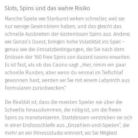
Slots, Spins und das wahre Risiko
Manche Spiele wie Starburst wirken schneller, weil sie
nur wenige Gewinnlinien haben, und das gleicht das
schnelle Ausbreiten der kostenlosen Spins aus. Andere,
wie Gonzo’s Quest, bringen hohe Volatilität ins Spiel –
genau wie die Umsatzbedingungen, die Sie nach dem
Einlösen der 160 Free Spins von dazard casino erwarten.
Es ist fast, als ob das Casino sagt: „Hier, nimm ein paar
schnelle Runden, aber wenn du einmal im Tiefschlaf
gewonnen hast, werden wir Sie mit einem Labyrinth aus
Formularen zurückwecken.“
Die Realität ist, dass die meisten Spieler nie über die
Schwelle hinauskommen, die nötig ist, um die freien
Spins zu monetarisieren. Stattdessen verstricken sie sich
in einer Endlosschleife aus „Einzahlen‑und‑Spielen“, die
mehr an ein Fitnessstudio erinnert, wo Sie Mitglied