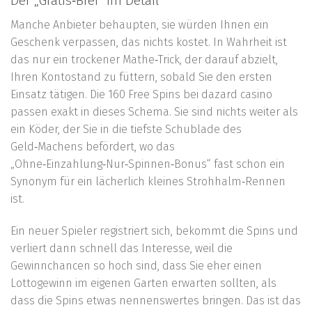
Der „Gratis‑Brei“ im Detail
Manche Anbieter behaupten, sie würden Ihnen ein
Geschenk verpassen, das nichts kostet. In Wahrheit ist
das nur ein trockener Mathe‑Trick, der darauf abzielt,
Ihren Kontostand zu füttern, sobald Sie den ersten
Einsatz tätigen. Die 160 Free Spins bei dazard casino
passen exakt in dieses Schema. Sie sind nichts weiter als
ein Köder, der Sie in die tiefste Schublade des
Geld‑Machens befördert, wo das
„Ohne‑Einzahlung‑Nur‑Spinnen‑Bonus“ fast schon ein
Synonym für ein lächerlich kleines Strohhalm‑Rennen
ist.
Ein neuer Spieler registriert sich, bekommt die Spins und
verliert dann schnell das Interesse, weil die
Gewinnchancen so hoch sind, dass Sie eher einen
Lottogewinn im eigenen Garten erwarten sollten, als
dass die Spins etwas nennenswertes bringen. Das ist das