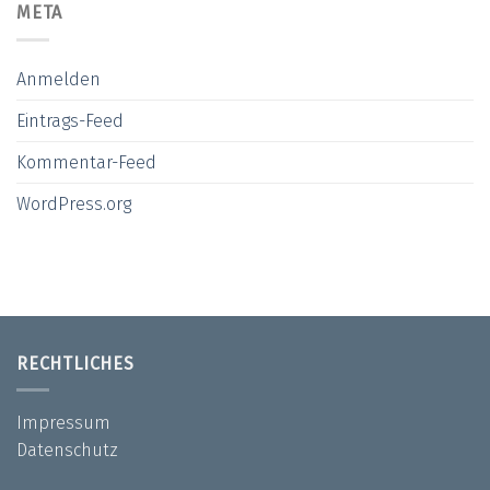
META
Anmelden
Eintrags-Feed
Kommentar-Feed
WordPress.org
RECHTLICHES
Impressum
Datenschutz