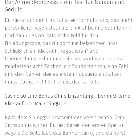
Der Anmeldeprozess – ein Test für Nerven und
Geduld
Du klickst auf den Link, füllst ein Formular aus, das mehr
persönliche Fragen stellt als ein Arzt beim ersten Termin.
Und dann das obligatorische Feld für den
Einladungscode, das du doch nie bekommen hast.
Schließlich ein Klick auf „Registrieren“ und –
Überraschung! – du musst ein Passwort wählen, das
mindestens acht Zeichen, ein Sonderzeichen, eine Zahl
und den Namen deines ersten Haustiers enthalten
muss. Das ist nicht Sicherheit, das ist Folter.
Casino 50 Euro Bonus Ohne Einzahlung – Der nüchterne
Blick auf den Marketingtrick
Nach dem Einloggen erscheint das Versprechen: Dein
Gratisbonus wartet. Du bist bereit, den ersten Spin zu
wagen. Die Seite lädt, das Banner blinkt, und du hörst