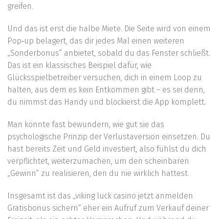
greifen.
Und das ist erst die halbe Miete. Die Seite wird von einem
Pop‑up belagert, das dir jedes Mal einen weiteren
„Sonderbonus“ anbietet, sobald du das Fenster schließt.
Das ist ein klassisches Beispiel dafür, wie
Glücksspielbetreiber versuchen, dich in einem Loop zu
halten, aus dem es kein Entkommen gibt – es sei denn,
du nimmst das Handy und blockierst die App komplett.
Man könnte fast bewundern, wie gut sie das
psychologische Prinzip der Verlustaversion einsetzen. Du
hast bereits Zeit und Geld investiert, also fühlst du dich
verpflichtet, weiterzumachen, um den scheinbaren
„Gewinn“ zu realisieren, den du nie wirklich hattest.
Insgesamt ist das „viking luck casino jetzt anmelden
Gratisbonus sichern“ eher ein Aufruf zum Verkauf deiner