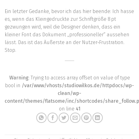
Ein letzter Gedanke, bevor ich das hier beende: Ich hasse
es, wenn das Kleingedruckte zur Schriftgröße 8 pt
gezwungen wird, weil die Designer denken, dass ein
kleiner Font das Dokument „professioneller“ aussehen
lässt. Das ist das Äußerste an der Nutzer‑Frustration.
Stop.
Warning
: Trying to access array offset on value of type
bool in
/var/www/vhosts/studiowilkos.de/httpdocs/wp-
clean/wp-
content/themes/flatsome/inc/shortcodes/share_follow.
on line
41