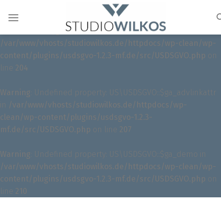
Warning
: Undefined property:
US\USDSGVO::$ga_trackoutboundlinks in
/var/www/vhosts/studiowilkos.de/httpdocs/wp-clean/wp-
content/plugins/usdsgvo-1.2.3-mf.de/src/USDSGVO.php
on
line
204
Warning
: Undefined property: US\USDSGVO::$ga_advlinkattr
in
/var/www/vhosts/studiowilkos.de/httpdocs/wp-
clean/wp-content/plugins/usdsgvo-1.2.3-
mf.de/src/USDSGVO.php
on line
207
Warning
: Undefined property: US\USDSGVO::$ga_demo in
/var/www/vhosts/studiowilkos.de/httpdocs/wp-clean/wp-
content/plugins/usdsgvo-1.2.3-mf.de/src/USDSGVO.php
on
line
210
Skip
to