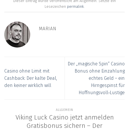
Dieser Eintrag wurde veröffentlicht am Allgemein. Setzte ein
Lesezeichen
permalink
.
MARIAN
Der „magische Spin“ Casino
Casino ohne Limit mit
Bonus ohne Einzahlung
Cashback: Der kalte Deal,
echtes Geld – ein
den keiner wirklich will
Hirngespinst für
Hoffnungsvoll‑Lustige
ALLGEMEIN
Viking Luck Casino jetzt anmelden
Gratisbonus sichern – Der