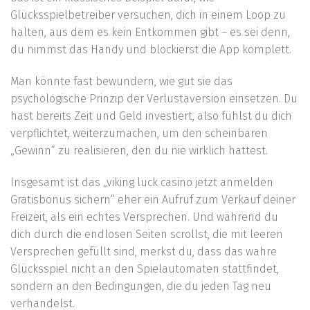
Glücksspielbetreiber versuchen, dich in einem Loop zu
halten, aus dem es kein Entkommen gibt – es sei denn,
du nimmst das Handy und blockierst die App komplett.
Man könnte fast bewundern, wie gut sie das
psychologische Prinzip der Verlustaversion einsetzen. Du
hast bereits Zeit und Geld investiert, also fühlst du dich
verpflichtet, weiterzumachen, um den scheinbaren
„Gewinn“ zu realisieren, den du nie wirklich hattest.
Insgesamt ist das „viking luck casino jetzt anmelden
Gratisbonus sichern“ eher ein Aufruf zum Verkauf deiner
Freizeit, als ein echtes Versprechen. Und während du
dich durch die endlosen Seiten scrollst, die mit leeren
Versprechen gefüllt sind, merkst du, dass das wahre
Glücksspiel nicht an den Spielautomaten stattfindet,
sondern an den Bedingungen, die du jeden Tag neu
verhandelst.