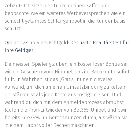
gebaut? Ich sitze hier, trinke meinen Kaffee und
beobachte, wie ein weiteres Werbeversprechen wie ein
schlecht getarntes Schlangenboot in die Kundenbasis
schlitzt.
Online Casino Slots Echtgeld: Der harte Realitätstest für
Ihre Geldgier
Die meisten Spieler glauben, ein kostenloser Bonus sei
wie ein Geschenk vom Himmel, das ihr Bankkonto sofort
füllt. In Wahrheit ist das „Gratis“ nur ein cleveres
Vorwand, um dich an einen Umsatz­bindung zu ketteln,
die stärker ist als jede Kette aus rostigem Eisen. Und
während du dich mit dem Anmeldeprozess abmühst,
laufen die Profi‑Entwickler von Bet365, Unibet und bwin
bereits ihre Gewinn‑Berechnungen durch, als wären sie
in einem Labor voller Rechenmaschinen.