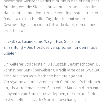
bekommst. Meistens verlierst du sie in den ersten paar
Runden, weil die Slots so programmiert sind, dass die
Hauskante immer leicht zu deinen Ungunsten arbeitet.
Das ist wie ein schneller Zug, der dich mit voller
Geschwindigkeit an einem Ort vorbeifährt, den du nie
erreichen willst.
LuckyDays Casino ohne Wager Free Spins ohne
Einzahlung – Das trostlose Versprechen für den müden
Spieler
Ein weiterer Stolperstein: Die Auszahlungsmethoden. Du
kannst per Banküberweisung, Kreditkarte oder E‑Wallet
erhalten, aber jede Methode hat ihre eigenen
Verzögerungen und versteckten Gebühren. Es fühlt sich
an, als würde man einen Sack voller Münzen durch ein
Labyrinth von Bürokratie schleppen, nur um am Ende
festzustellen, dass die Münzen beschädigt sind.