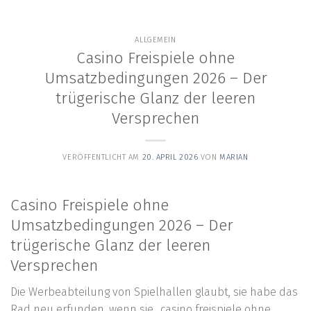
content
ALLGEMEIN
Casino Freispiele ohne
Umsatzbedingungen 2026 – Der
trügerische Glanz der leeren
Versprechen
VERÖFFENTLICHT AM
20. APRIL 2026
VON
MARIAN
Casino Freispiele ohne
Umsatzbedingungen 2026 – Der
trügerische Glanz der leeren
Versprechen
Die Werbeabteilung von Spielhallen glaubt, sie habe das
Rad neu erfunden, wenn sie „casino freispiele ohne