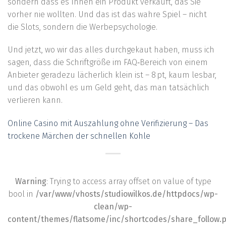
sondern dass es Ihnen ein Produkt verkauft, das Sie
vorher nie wollten. Und das ist das wahre Spiel – nicht
die Slots, sondern die Werbepsychologie.
Und jetzt, wo wir das alles durchgekaut haben, muss ich
sagen, dass die Schriftgröße im FAQ‑Bereich von einem
Anbieter geradezu lächerlich klein ist – 8 pt, kaum lesbar,
und das obwohl es um Geld geht, das man tatsächlich
verlieren kann.
Online Casino mit Auszahlung ohne Verifizierung – Das
trockene Märchen der schnellen Kohle
Warning
: Trying to access array offset on value of type
bool in
/var/www/vhosts/studiowilkos.de/httpdocs/wp-
clean/wp-
content/themes/flatsome/inc/shortcodes/share_follow.