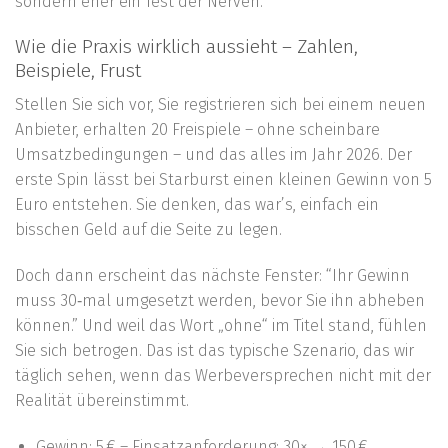
sondern eher ein Test der Nerven.
Wie die Praxis wirklich aussieht – Zahlen,
Beispiele, Frust
Stellen Sie sich vor, Sie registrieren sich bei einem neuen
Anbieter, erhalten 20 Freispiele – ohne scheinbare
Umsatzbedingungen – und das alles im Jahr 2026. Der
erste Spin lässt bei Starburst einen kleinen Gewinn von 5
Euro entstehen. Sie denken, das war’s, einfach ein
bisschen Geld auf die Seite zu legen.
Doch dann erscheint das nächste Fenster: “Ihr Gewinn
muss 30‑mal umgesetzt werden, bevor Sie ihn abheben
können.” Und weil das Wort „ohne“ im Titel stand, fühlen
Sie sich betrogen. Das ist das typische Szenario, das wir
täglich sehen, wenn das Werbeversprechen nicht mit der
Realität übereinstimmt.
Gewinn: 5 € – Einsatzanforderung: 30× → 150 €