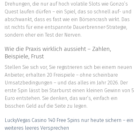
Drehungen, die nur auf hoch volatile Slots wie Gonzo’s
Quest laufen dürfen – ein Spiel, das so schnell auf- und
abschwankt, dass es fast wie ein Börsencrash wirkt. Das
ist nichts für eine entspannte Dauerbrenner-Strategie,
sondern eher ein Test der Nerven.
Wie die Praxis wirklich aussieht – Zahlen,
Beispiele, Frust
Stellen Sie sich vor, Sie registrieren sich bei einem neuen
Anbieter, erhalten 20 Freispiele – ohne scheinbare
Umsatzbedingungen – und das alles im Jahr 2026. Der
erste Spin lässt bei Starburst einen kleinen Gewinn von 5
Euro entstehen. Sie denken, das war’s, einfach ein
bisschen Geld auf die Seite zu legen.
LuckyVegas Casino 140 Free Spins nur heute sichern – ein
weiteres leeres Versprechen