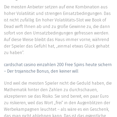
Die meisten Anbieter setzen auf eine Kombination aus
hoher Volatilität und strengen Einsatzbedingungen. Das
ist nicht zufällig. Ein hoher Volatilitäts‑Slot wie Book of
Dead wirft Ihnen ab und zu große Gewinne zu, die dann
sofort von den Umsatzbedingungen gefressen werden.
Auf diese Weise bleibt das Haus immer vorne, während
der Spieler das Gefühl hat, „einmal etwas Glück gehabt
zu haben“.
cardschat casino einzahlen 200 Free Spins heute sichern
– Der trojanische Bonus, den keiner will
Und weil die meisten Spieler nicht die Geduld haben, die
Mathematik hinter den Zahlen zu durchschauen,
akzeptieren sie das Risiko. Sie sind bereit, ein paar Euro
zu riskieren, weil das Wort „frei“ in den Augenblitzen der
Werbekampagnen leuchtet – als wäre es ein Geschenk,
das man nicht ablehnen kann. Das ist das eigentliche