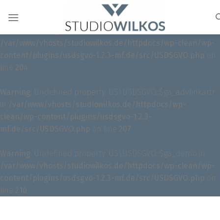
Warning
: Undefined property:
US\USDSGVO::$ga_trackoutboundlinks in
/var/www/vhosts/studiowilkos.de/httpdocs/wp-clean/wp-
content/plugins/usdsgvo-1.2.3-mf.de/src/USDSGVO.php
on
line
204
Warning
: Undefined property: US\USDSGVO::$ga_advlinkattr
in
/var/www/vhosts/studiowilkos.de/httpdocs/wp-
clean/wp-content/plugins/usdsgvo-1.2.3-
mf.de/src/USDSGVO.php
on line
207
Warning
: Undefined property: US\USDSGVO::$ga_demo in
/var/www/vhosts/studiowilkos.de/httpdocs/wp-clean/wp-
content/plugins/usdsgvo-1.2.3-mf.de/src/USDSGVO.php
on
line
210
Skip
to