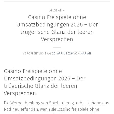
ALLGEMEIN
Casino Freispiele ohne
Umsatzbedingungen 2026 – Der
trügerische Glanz der leeren
Versprechen
VERÖFFENTLICHT AM
20. APRIL 2026
VON
MARIAN
Casino Freispiele ohne
Umsatzbedingungen 2026 – Der
trügerische Glanz der leeren
Versprechen
Die Werbeabteilung von Spielhallen glaubt, sie habe das
Rad neu erfunden, wenn sie „casino freispiele ohne