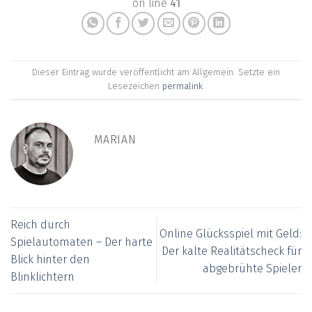
on line
41
Dieser Eintrag wurde veröffentlicht am Allgemein. Setzte ein
Lesezeichen
permalink
.
MARIAN
Reich durch
Online Glücksspiel mit Geld:
Spielautomaten – Der harte
Der kalte Realitätscheck für
Blick hinter den
abgebrühte Spieler
Blinklichtern