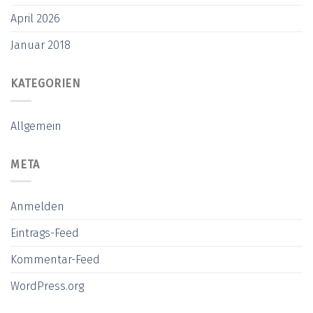
April 2026
Januar 2018
KATEGORIEN
Allgemein
META
Anmelden
Eintrags-Feed
Kommentar-Feed
WordPress.org