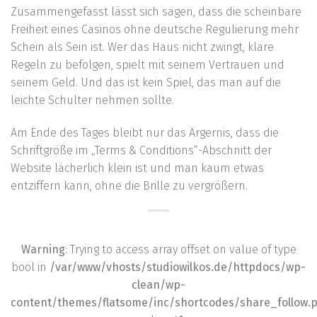
Zusammengefasst lässt sich sagen, dass die scheinbare
Freiheit eines Casinos ohne deutsche Regulierung mehr
Schein als Sein ist. Wer das Haus nicht zwingt, klare
Regeln zu befolgen, spielt mit seinem Vertrauen und
seinem Geld. Und das ist kein Spiel, das man auf die
leichte Schulter nehmen sollte.
Am Ende des Tages bleibt nur das Ärgernis, dass die
Schriftgröße im „Terms & Conditions“-Abschnitt der
Website lächerlich klein ist und man kaum etwas
entziffern kann, ohne die Brille zu vergrößern.
Warning
: Trying to access array offset on value of type
bool in
/var/www/vhosts/studiowilkos.de/httpdocs/wp-
clean/wp-
content/themes/flatsome/inc/shortcodes/share_follow.