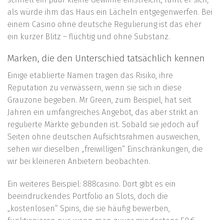
als würde ihm das Haus ein Lächeln entgegenwerfen. Bei
einem Casino ohne deutsche Regulierung ist das eher
ein kurzer Blitz – flüchtig und ohne Substanz.
Marken, die den Unterschied tatsächlich kennen
Einige etablierte Namen tragen das Risiko, ihre
Reputation zu verwässern, wenn sie sich in diese
Grauzone begeben. Mr Green, zum Beispiel, hat seit
Jahren ein umfangreiches Angebot, das aber strikt an
regulierte Märkte gebunden ist. Sobald sie jedoch auf
Seiten ohne deutschen Aufsichtsrahmen ausweichen,
sehen wir dieselben „freiwilligen“ Einschränkungen, die
wir bei kleineren Anbietern beobachten.
Ein weiteres Beispiel: 888casino. Dort gibt es ein
beeindruckendes Portfolio an Slots, doch die
„kostenlosen“ Spins, die sie häufig bewerben,