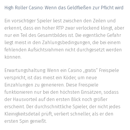
High Roller Casino: Wenn das Geldfließen zur Pflicht wird
Ein vorsichtiger Spieler liest zwischen den Zeilen und
erkennt, dass ein hoher RTP zwar verlockend klingt, aber
nur ein Teil des Gesamtbildes ist. Die eigentliche Gefahr
liegt meist in den Zahlungsbedingungen, die bei einem
fehlenden Aufsichtsrahmen nicht durchgesetzt werden
können.
Erwartungshaltung: Wenn ein Casino „gratis“ Freispiele
verspricht, ist das meist ein Köder, um neue
Einzahlungen zu generieren. Diese Freispiele
funktionieren nur bei den höchsten Einsätzen, sodass
der Hausvorteil auf den ersten Blick noch größer
erscheint. Der durchschnittliche Spieler, der nicht jedes
Kleinigkeitsdetail prüft, verliert schneller, als er den
ersten Spin genießt.