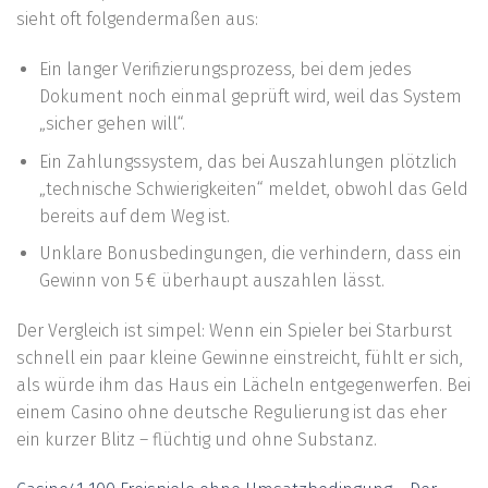
sieht oft folgendermaßen aus:
Ein langer Verifizierungsprozess, bei dem jedes
Dokument noch einmal geprüft wird, weil das System
„sicher gehen will“.
Ein Zahlungssystem, das bei Auszahlungen plötzlich
„technische Schwierigkeiten“ meldet, obwohl das Geld
bereits auf dem Weg ist.
Unklare Bonusbedingungen, die verhindern, dass ein
Gewinn von 5 € überhaupt auszahlen lässt.
Der Vergleich ist simpel: Wenn ein Spieler bei Starburst
schnell ein paar kleine Gewinne einstreicht, fühlt er sich,
als würde ihm das Haus ein Lächeln entgegenwerfen. Bei
einem Casino ohne deutsche Regulierung ist das eher
ein kurzer Blitz – flüchtig und ohne Substanz.