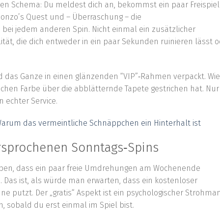
en Schema: Du meldest dich an, bekommst ein paar Freispiel
Gonzo’s Quest und – Überraschung – die
e bei jedem anderen Spin. Nicht einmal ein zusätzlicher
lität, die dich entweder in ein paar Sekunden ruinieren lässt 
ird das Ganze in einen glänzenden “VIP”‑Rahmen verpackt. Wie
isschen Farbe über die abblätternde Tapete gestrichen hat. Nur
in echter Service.
Warum das vermeintliche Schnäppchen ein Hinterhalt ist
ersprochenen Sonntags‑Spins
lauben, dass ein paar freie Umdrehungen am Wochenende
 Das ist, als würde man erwarten, dass ein kostenloser
putzt. Der „gratis“ Aspekt ist ein psychologischer Strohma
, sobald du erst einmal im Spiel bist.