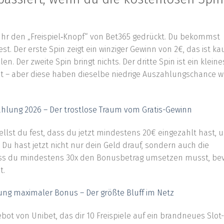
 Uhr den „Freispiel‑Knopf“ von Bet365 gedrückt. Du bekommst
t. Der erste Spin zeigt ein winziger Gewinn von 2€, das ist k
. Der zweite Spin bringt nichts. Der dritte Spin ist ein kleine
ibt – aber diese haben dieselbe niedrige Auszahlungschance w
ahlung 2026 – Der trostlose Traum vom Gratis-Gewinn
llst du fest, dass du jetzt mindestens 20€ eingezahlt hast, 
 Du hast jetzt nicht nur dein Geld drauf, sondern auch die
ass du mindestens 30x den Bonusbetrag umsetzen musst, be
t.
lung maximaler Bonus – Der größte Bluff im Netz
bot von Unibet, das dir 10 Freispiele auf ein brandneues Slot-