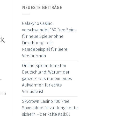
NEUESTE BEITRÄGE
Galaxyno Casino
verschwendet 160 Free Spins
für neue Spieler ohne
k,
Einzahlung – ein
Paradebeispiel für leere
Versprechen
Online Spielautomaten
Deutschland: Warum der
ganze Zirkus nur ein laues
“
Aufwärmen für echte
Verluste ist
olio
Skycrown Casino 100 Free
Spins ohne Einzahlung heute
sichern – der kalte Kalkül