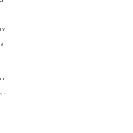
aum
s
ie
um
vor