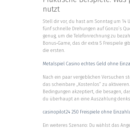
nutzt
Stell dir vor, du hast am Sonntag um 14
fünf schnelle Drehungen auf Gonzo’s Ques
genug, um die Telefonrechnung zu bezahlen
Bonus‑Game, das dir extra 5 Freispiele g
die ersten.
Metalspiel Casino echtes Geld ohne Einz
Nach ein paar vergeblichen Versuchen ste
das scheinbare „Kostenlos“ zu aktivieren.
Bedingungen akzeptiert, die besagen, d
du überhaupt an eine Auszahlung denks
casinopilot24 250 Freispiele ohne Einzah
Ein weiteres Szenario: Du wählst das Ange