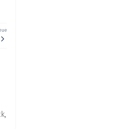
eue
k,