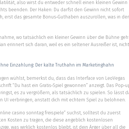
latilität, also wirst du entweder schnell einen kleinen Gewinn
hts beenden. Der Haken: Du darfst den Gewinn nicht sofort
ch, erst das gesamte Bonus‑Guthaben auszurollen, was in de
snahme, wo tatsächlich ein kleiner Gewinn über die Bühne geht
an erinnert sich daran, weil es ein seltener Ausreißer ist, nich
ohne Einzahlung: Der kalte Truthahn im Marketinghahn
gen wühlst, bemerkst du, dass das Interface von LeoVegas
schrift “Du hast ein Gratis‑Spiel gewonnen” anzeigt. Das Pop‑u
ringst, es zu vergrößern, als tatsächlich zu spielen. So lässt d
gen UI verbringen, anstatt dich mit echtem Spiel zu belohnen.
line casino sonntag freispiele“ suchst, solltest du zuerst
kten Kosten zu tragen, die diese angeblich kostenlosen
ge, was wirklich kostenlos bleibt, ist dein Ärger über all die