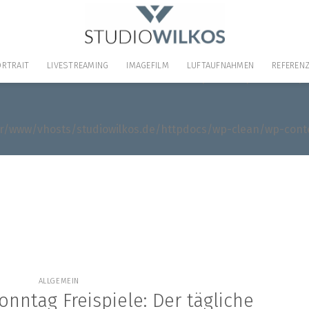
ndlinks in
/var/www/vhosts/studiowilkos.de/httpdocs/wp-cl
RTRAIT
LIVESTREAMING
IMAGEFILM
LUFTAUFNAHMEN
REFEREN
in
/var/www/vhosts/studiowilkos.de/httpdocs/wp-clean/wp-
r/www/vhosts/studiowilkos.de/httpdocs/wp-clean/wp-cont
ALLGEMEIN
nntag Freispiele: Der tägliche