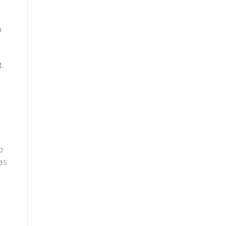
n
.
t
p
as