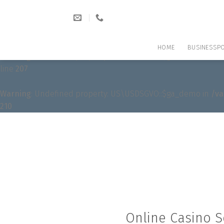
Warning
: Undefined property: US\USDSGVO::$ga_trackoutbou
mf.de/src/USDSGVO.php
on line
204
HOME
BUSINESSPO
Warning
: Undefined property: US\USDSGVO::$ga_advlinkattr 
line
207
Warning
: Undefined property: US\USDSGVO::$ga_demo in
/va
210
Skip
to
content
Online Casino So