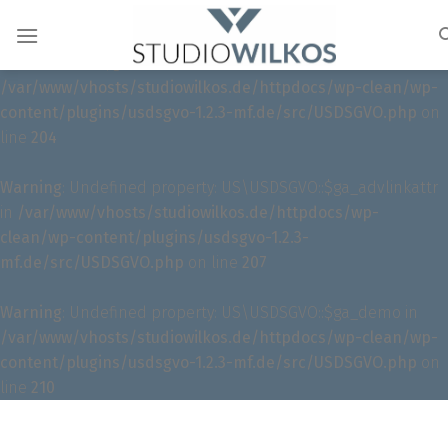
Warning
: Undefined property:
US\USDSGVO::$ga_trackoutboundlinks in
/var/www/vhosts/studiowilkos.de/httpdocs/wp-clean/wp-
content/plugins/usdsgvo-1.2.3-mf.de/src/USDSGVO.php
on
line
204
Warning
: Undefined property: US\USDSGVO::$ga_advlinkattr
in
/var/www/vhosts/studiowilkos.de/httpdocs/wp-
clean/wp-content/plugins/usdsgvo-1.2.3-
mf.de/src/USDSGVO.php
on line
207
Warning
: Undefined property: US\USDSGVO::$ga_demo in
/var/www/vhosts/studiowilkos.de/httpdocs/wp-clean/wp-
content/plugins/usdsgvo-1.2.3-mf.de/src/USDSGVO.php
on
line
210
Skip
to