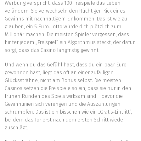
Werbung verspricht, dass 100 Freispiele das Leben
verändern. Sie verwechseln den flüchtigen Kick eines
Gewinns mit nachhaltigem Einkommen. Das ist wie zu
glauben, ein 5‑Euro‑Lotto würde dich plötzlich zum
Millionär machen. Die meisten Spieler vergessen, dass
hinter jedem „Freispiel“ ein Algorithmus steckt, der dafür
sorgt, dass das Casino langfristig gewinnt.
Und wenn du das Gefühl hast, dass du ein paar Euro
gewonnen hast, liegt das oft an einer zufälligen
Glückssträhne, nicht am Bonus selbst. Die meisten
Casinos setzen die Freispiele so ein, dass sie nur in den
frühen Runden des Spiels wirksam sind – bevor die
Gewinnlinien sich verengen und die Auszahlungen
schrumpfen. Das ist ein bisschen wie ein „Gratis‑Eintritt“,
bei dem das Tor erst nach dem ersten Schritt wieder
zuschlägt.