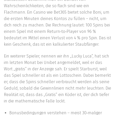
Wahrscheinlichkeiten, die so flach sind wie ein
Flachmann. Ein Casino wie Bet365 bietet solche Boni, um
die ersten Minuten deines Kontos zu füllen – nicht, um
dich reich zu machen. Die Rechnung lautet: 100 Spins bei
einem Spiel mit einem Return‑to‑Player von 96 %
bedeutet im Mittel einen Verlust von 4 % pro Spin. Das ist
kein Geschenk, das ist ein kalkulierter Staubfänger.
Ein weiterer Spieler, nennen wir ihn „Lucky Luca“, hat sich
im letzten Monat bei Unibet angemeldet, weil er das
Wort „gratis“ in der Anzeige sah. Er spielt Starburst, weil
das Spiel schneller ist als ein Lottoschein. Dabei bemerkt
er, dass die Spins schneller verbraucht werden als seine
Geduld, sobald die Gewinnlinien nicht mehr leuchten. Die
Realität ist, dass das „Gratis“ ein Köder ist, der dich tiefer
in die mathematische Falle lockt.
Bonusbedingungen verstehen – meist 30‑maliger