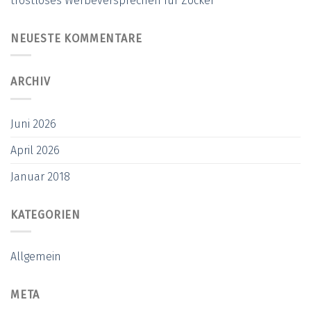
trostloses Werbeversprechen für Zocker
NEUESTE KOMMENTARE
ARCHIV
Juni 2026
April 2026
Januar 2018
KATEGORIEN
Allgemein
META