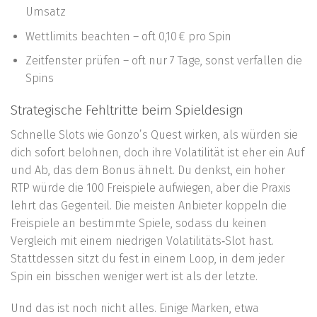
Umsatz
Wettlimits beachten – oft 0,10 € pro Spin
Zeitfenster prüfen – oft nur 7 Tage, sonst verfallen die
Spins
Strategische Fehltritte beim Spieldesign
Schnelle Slots wie Gonzo’s Quest wirken, als würden sie
dich sofort belohnen, doch ihre Volatilität ist eher ein Auf
und Ab, das dem Bonus ähnelt. Du denkst, ein hoher
RTP würde die 100 Freispiele aufwiegen, aber die Praxis
lehrt das Gegenteil. Die meisten Anbieter koppeln die
Freispiele an bestimmte Spiele, sodass du keinen
Vergleich mit einem niedrigen Volatilitäts‑Slot hast.
Stattdessen sitzt du fest in einem Loop, in dem jeder
Spin ein bisschen weniger wert ist als der letzte.
Und das ist noch nicht alles. Einige Marken, etwa