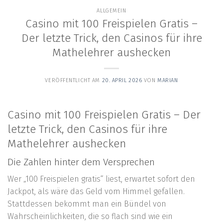
ALLGEMEIN
Casino mit 100 Freispielen Gratis –
Der letzte Trick, den Casinos für ihre
Mathelehrer aushecken
VERÖFFENTLICHT AM
20. APRIL 2026
VON
MARIAN
Casino mit 100 Freispielen Gratis – Der
letzte Trick, den Casinos für ihre
Mathelehrer aushecken
Die Zahlen hinter dem Versprechen
Wer „100 Freispielen gratis“ liest, erwartet sofort den
Jackpot, als wäre das Geld vom Himmel gefallen.
Stattdessen bekommt man ein Bündel von
Wahrscheinlichkeiten, die so flach sind wie ein