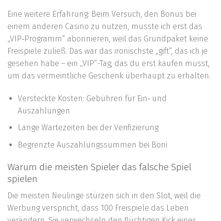
Eine weitere Erfahrung: Beim Versuch, den Bonus bei
einem anderen Casino zu nutzen, musste ich erst das
„VIP‑Programm“ abonnieren, weil das Grundpaket keine
Freispiele zuließ. Das war das ironischste „gift“, das ich je
gesehen habe – ein „VIP“-Tag, das du erst kaufen musst,
um das vermeintliche Geschenk überhaupt zu erhalten.
Versteckte Kosten: Gebühren für Ein‑ und
Auszahlungen
Lange Wartezeiten bei der Verifizierung
Begrenzte Auszahlungssummen bei Boni
Warum die meisten Spieler das falsche Spiel
spielen
Die meisten Neulinge stürzen sich in den Slot, weil die
Werbung verspricht, dass 100 Freispiele das Leben
verändern. Sie verwechseln den flüchtigen Kick eines