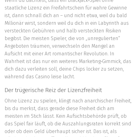
Wenn du dachtest, dass ein Blackjack‑Spiel ohne
staatliche Lizenz ein Freifahrtschein für wahre Gewinne
ist, dann schnall dich an – und nicht etwa, weil du bald
Millionär wirst, sondern weil du dich in ein Labyrinth aus
versteckten Gebühren und halb versteckten Risiken
begibst. Die meisten Spieler, die von „unregulierten“
Angeboten träumen, verwechseln den Mangel an
Aufsicht mit einer Art romantischer Revolution. In
Wahrheit ist das nur ein weiteres Marketing‑Gimmick, das
dich dazu verleiten soll, deine Chips locker zu setzen,
während das Casino leise lacht.
Der trügerische Reiz der Lizenzfreiheit
Ohne Lizenz zu spielen, klingt nach anarchischer Freiheit,
bis du merkst, dass gerade diese Freiheit dich am
meisten im Stich lässt. Kein Aufsichtsbehörde prüft, ob
das Spiel fair läuft, ob die Auszahlungsraten korrekt sind
oder ob dein Geld überhaupt sicher ist. Das ist, als