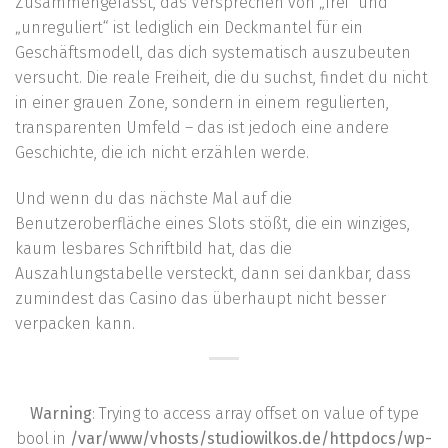
Zusammengefasst, das Versprechen von „frei“ und
„unreguliert“ ist lediglich ein Deckmantel für ein
Geschäftsmodell, das dich systematisch auszubeuten
versucht. Die reale Freiheit, die du suchst, findet du nicht
in einer grauen Zone, sondern in einem regulierten,
transparenten Umfeld – das ist jedoch eine andere
Geschichte, die ich nicht erzählen werde.
Und wenn du das nächste Mal auf die
Benutzeroberfläche eines Slots stößt, die ein winziges,
kaum lesbares Schriftbild hat, das die
Auszahlungstabelle versteckt, dann sei dankbar, dass
zumindest das Casino das überhaupt nicht besser
verpacken kann.
Warning
: Trying to access array offset on value of type
bool in
/var/www/vhosts/studiowilkos.de/httpdocs/wp-