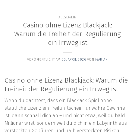
content
ALLGEMEIN
Casino ohne Lizenz Blackjack:
Warum die Freiheit der Regulierung
ein Irrweg ist
VERÖFFENTLICHT AM
20. APRIL 2026
VON
MARIAN
Casino ohne Lizenz Blackjack: Warum die
Freiheit der Regulierung ein Irrweg ist
Wenn du dachtest, dass ein Blackjack‑Spiel ohne
staatliche Lizenz ein Freifahrtschein für wahre Gewinne
ist, dann schnall dich an – und nicht etwa, weil du bald
Millionär wirst, sondern weil du dich in ein Labyrinth aus
versteckten Gebühren und halb versteckten Risiken