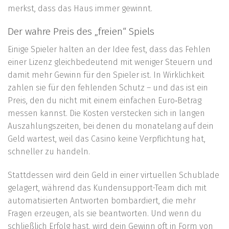
merkst, dass das Haus immer gewinnt.
Der wahre Preis des „freien“ Spiels
Einige Spieler halten an der Idee fest, dass das Fehlen
einer Lizenz gleichbedeutend mit weniger Steuern und
damit mehr Gewinn für den Spieler ist. In Wirklichkeit
zahlen sie für den fehlenden Schutz – und das ist ein
Preis, den du nicht mit einem einfachen Euro‑Betrag
messen kannst. Die Kosten verstecken sich in langen
Auszahlungszeiten, bei denen du monatelang auf dein
Geld wartest, weil das Casino keine Verpflichtung hat,
schneller zu handeln.
Stattdessen wird dein Geld in einer virtuellen Schublade
gelagert, während das Kundensupport-Team dich mit
automatisierten Antworten bombardiert, die mehr
Fragen erzeugen, als sie beantworten. Und wenn du
schließlich Erfolg hast, wird dein Gewinn oft in Form von