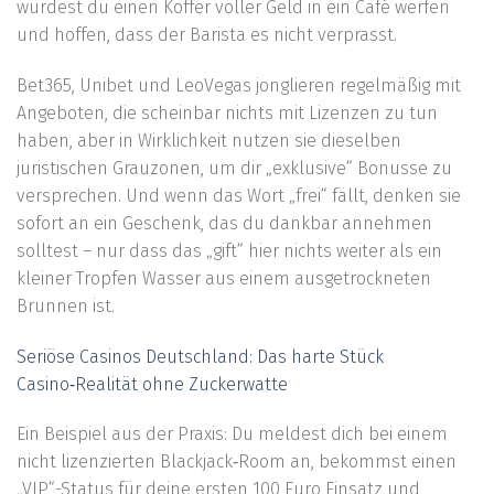
würdest du einen Koffer voller Geld in ein Café werfen
und hoffen, dass der Barista es nicht verprasst.
Bet365, Unibet und LeoVegas jonglieren regelmäßig mit
Angeboten, die scheinbar nichts mit Lizenzen zu tun
haben, aber in Wirklichkeit nutzen sie dieselben
juristischen Grauzonen, um dir „exklusive“ Bonusse zu
versprechen. Und wenn das Wort „frei“ fällt, denken sie
sofort an ein Geschenk, das du dankbar annehmen
solltest – nur dass das „gift“ hier nichts weiter als ein
kleiner Tropfen Wasser aus einem ausgetrockneten
Brunnen ist.
Seriöse Casinos Deutschland: Das harte Stück
Casino‑Realität ohne Zuckerwatte
Ein Beispiel aus der Praxis: Du meldest dich bei einem
nicht lizenzierten Blackjack‑Room an, bekommst einen
„VIP“-Status für deine ersten 100 Euro Einsatz und