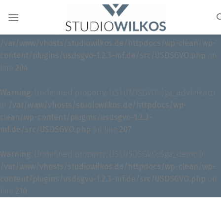
Warning
: Undefined property:
US\USDSGVO::$ga_trackoutboundlinks in
/var/www/vhosts/studiowilkos.de/httpdocs/wp-clean/wp-
content/plugins/usdsgvo-1.2.3-mf.de/src/USDSGVO.php
on
line
204
Warning
: Undefined property: US\USDSGVO::$ga_advlinkattr
in
/var/www/vhosts/studiowilkos.de/httpdocs/wp-
clean/wp-content/plugins/usdsgvo-1.2.3-
mf.de/src/USDSGVO.php
on line
207
Warning
: Undefined property: US\USDSGVO::$ga_demo in
/var/www/vhosts/studiowilkos.de/httpdocs/wp-clean/wp-
content/plugins/usdsgvo-1.2.3-mf.de/src/USDSGVO.php
on
line
210
Skip
to