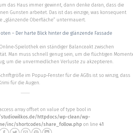
arum das Haus immer gewinnt, dann denke daran, dass die
nen Gunsten arbeitet. Das ist das einzige, was konsequent
jede „glänzende Oberfläche“ untermauert.
ten – Der harte Blick hinter die glänzende Fassade
r Online‑Spielothek ein ständiger Balanceakt zwischen
tät. Man muss schnell genug sein, um die flüchtigen Moment
nug, um die unvermeidlichen Verluste zu akzeptieren.
riftgröße im Popup‑Fenster für die AGBs ist so winzig, dass
rimi für die Augen.
o access array offset on value of type bool in
studiowilkos.de/httpdocs/wp-clean/wp-
me/inc/shortcodes/share_follow.php
on line
41