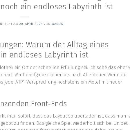
noch ein endloses Labyrinth ist
NTLICHT AM
20. APRIL 2026
VON
MARIAN
rungen: Warum der Alltag eines
n endloses Labyrinth ist
thek ein Ort der schnellen Erfüllung sei. Ich sehe das eher 
ehr nach Matheaufgabe riechen als nach Abenteuer. Wenn du
ass jede „VIP“-Versprechung höchstens ein Motel mit neuer
länzenden Front‑Ends
erkt man sofort, dass das Layout so überladen ist, dass man f
gebot zu finden. Das gleiche Spiel wiederholt sich bei Unibet.