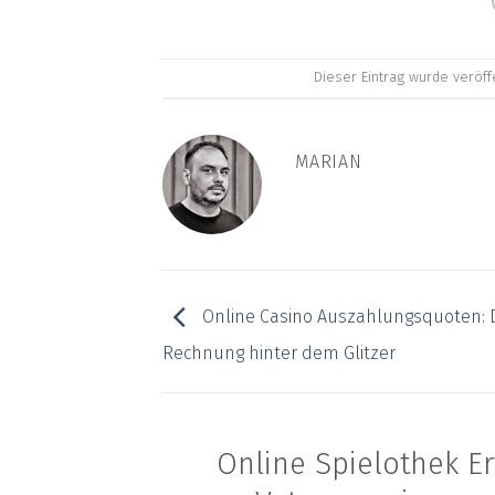
Dieser Eintrag wurde veröff
MARIAN
Online Casino Auszahlungsquoten: D
Rechnung hinter dem Glitzer
Online Spielothek E