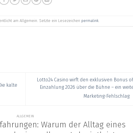
entlicht am Allgemein. Setzte ein Lesezeichen
permalink
.
Lotto24 Casino wirft den exklusiven Bonus 
ie kalte
Einzahlung 2026 über die Bühne – ein weit
Marketing-Fehlschlag
ALLGEMEIN
rfahrungen: Warum der Alltag eines