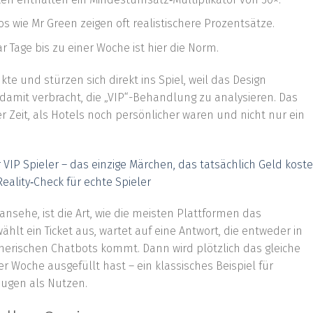
s wie Mr Green zeigen oft realistischere Prozentsätze.
 Tage bis zu einer Woche ist hier die Norm.
e und stürzen sich direkt ins Spiel, weil das Design
e damit verbracht, die „VIP“-Behandlung zu analysieren. Das
er Zeit, als Hotels noch persönlicher waren und nicht nur ein
r VIP Spieler – das einzige Märchen, das tatsächlich Geld koste
eality‑Check für echte Spieler
ansehe, ist die Art, wie die meisten Plattformen das
t ein Ticket aus, wartet auf eine Antwort, die entweder in
nerischen Chatbots kommt. Dann wird plötzlich das gleiche
er Woche ausgefüllt hast – ein klassisches Beispiel für
zeugen als Nutzen.