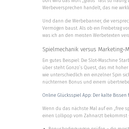
Dort wird das Wort „gratis“ fast so häufig
Werbeversprechen handelt, das nie wirkli
Und dann die Werbebanner, die verspreche
Vermögen baust. Als ob ein Freibetrag vo
was ich an den meisten Werbetexten ver
Spielmechanik versus Marketing‑
Ein gutes Beispiel: Die Slot‑Maschine Star
über steht Gonzo’s Quest, das mit hoher Vo
wie unterschiedlich ein einzelner Spin s
nüchternen Bonus und einem übertrieb
Online Glücksspiel App: Der kalte Bissen 
Wenn du das nächste Mal auf ein „free s
einen Lollipop vom Zahnarzt bekommst – sü
Bonusbedingungen prüfen – die meiste