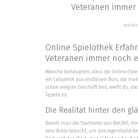
Veteranen immer 
VERÖFFE
Online Spielothek Erfah
Veteranen immer noch ei
Manche behaupten, dass die Online‑Spielo
ein Labyrinth aus endlosen Boni, die m
schon ewig im Geschäft bist, weißt du, d
Tapete ist.
Die Realität hinter den g
Betritt man die Startseite von Bet365, m
eine Brille braucht, um das eigentliche An