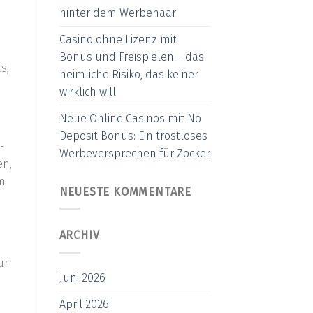
hinter dem Werbehaar
Casino ohne Lizenz mit
Bonus und Freispielen – das
s,
heimliche Risiko, das keiner
wirklich will
Neue Online Casinos mit No
Deposit Bonus: Ein trostloses
­
Werbeversprechen für Zocker
en,
em
NEUESTE KOMMENTARE
ARCHIV
ur
Juni 2026
April 2026