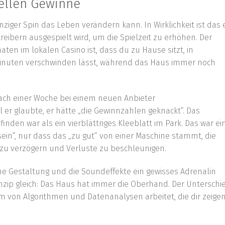
nellen Gewinne
ziger Spin das Leben verändern kann. In Wirklichkeit ist das 
treibern ausgespielt wird, um die Spielzeit zu erhöhen. Der
ten im lokalen Casino ist, dass du zu Hause sitzt, in
 Minuten verschwinden lässt, während das Haus immer noch
nach einer Woche bei einem neuen Anbieter
 er glaubte, er hätte „die Gewinnzahlen geknackt“. Das
finden war als ein vierblättriges Kleeblatt im Park. Das war ei
sein“, nur dass das „zu gut“ von einer Maschine stammt, die
 zu verzögern und Verluste zu beschleunigen.
che Gestaltung und die Soundeffekte ein gewisses Adrenalin
inzip gleich: Das Haus hat immer die Oberhand. Der Unterschi
orm von Algorithmen und Datenanalysen arbeitet, die dir zeigen