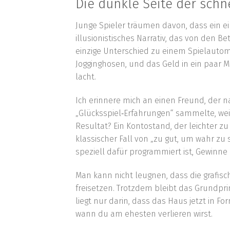
Die dunkle Seite der sch
Junge Spieler träumen davon, dass ein ein
illusionistisches Narrativ, das von den Be
einzige Unterschied zu einem Spielautoma
Jogginghosen, und das Geld in ein paar
lacht.
Ich erinnere mich an einen Freund, der 
„Glücksspiel‑Erfahrungen“ sammelte, weil
Resultat? Ein Kontostand, der leichter zu 
klassischer Fall von „zu gut, um wahr zu 
speziell dafür programmiert ist, Gewinne
Man kann nicht leugnen, dass die grafis
freisetzen. Trotzdem bleibt das Grundpr
liegt nur darin, dass das Haus jetzt in F
wann du am ehesten verlieren wirst.