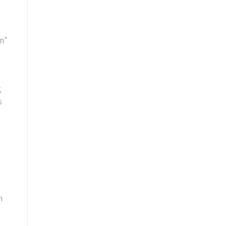
n“
,
s
n