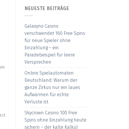
NEUESTE BEITRÄGE
Galaxyno Casino
verschwendet 160 Free Spins
für neue Spieler ohne
Einzahlung – ein
Paradebeispiel für leere
Versprechen
wie
Online Spielautomaten
Deutschland: Warum der
ganze Zirkus nur ein laues
Aufwärmen für echte
Verluste ist
Skycrown Casino 100 Free
ast
Spins ohne Einzahlung heute
sichern – der kalte Kalkül