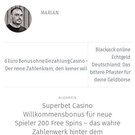
MARIAN
Blackjack online
Echtgeld
6 Euro Bonus ohne Einzahlung Casino –
Deutschland: Das
Der reine Zahlenkram, den keiner will
bittere Pflaster für
deine Geldbörse
ALLGEMEIN
Superbet Casino
Willkommensbonus für neue
Spieler 200 Free Spins – das wahre
Zahlenwerk hinter dem