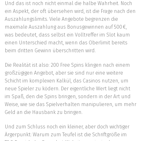
Und das ist noch nicht einmal die halbe Wahrheit. Noch
ein Aspekt, der oft übersehen wird, ist die Frage nach den
Auszahlungslimits. Viele Angebote begrenzen die
maximale Auszahlung aus Bonusgewinnen auf 500 €,
was bedeutet, dass selbst ein Volltreffer im Slot kaum
einen Unterschied macht, wenn das Oberlimit bereits
beim dritten Gewinn überschritten wird.
Die Realität ist also: 200 Free Spins klingen nach einem
großzügigen Angebot, aber sie sind nur eine weitere
Schicht im komplexen Kalkül, das Casinos nutzen, um
neue Spieler zu ködern. Der eigentliche Wert liegt nicht
im Spaß, den die Spins bringen, sondern in der Art und
Weise, wie sie das Spielverhalten manipulieren, um mehr
Geld an die Hausbank zu bringen.
Und zum Schluss noch ein kleiner, aber doch wichtiger
Ärgerpunkt: Warum zum Teufel ist die Schriftgröße im