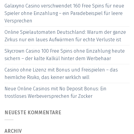
Galaxyno Casino verschwendet 160 Free Spins für neue
Spieler ohne Einzahlung – ein Paradebeispiel für leere
Versprechen
Online Spielautomaten Deutschland: Warum der ganze
Zirkus nur ein laues Aufwärmen für echte Verluste ist
Skycrown Casino 100 Free Spins ohne Einzahlung heute
sichern – der kalte Kalkül hinter dem Werbehaar
Casino ohne Lizenz mit Bonus und Freispielen – das
heimliche Risiko, das keiner wirklich will
Neue Online Casinos mit No Deposit Bonus: Ein
trostloses Werbeversprechen für Zocker
NEUESTE KOMMENTARE
ARCHIV