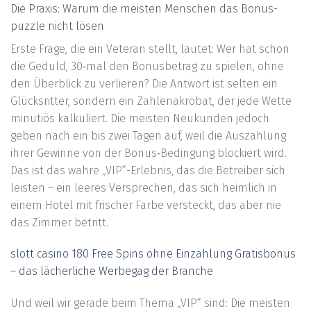
Die Praxis: Warum die meisten Menschen das Bonus­
puzzle nicht lösen
Erste Frage, die ein Veteran stellt, lautet: Wer hat schon
die Geduld, 30‑mal den Bonusbetrag zu spielen, ohne
den Überblick zu verlieren? Die Antwort ist selten ein
Glücksritter, sondern ein Zahlenakrobat, der jede Wette
minutiös kalkuliert. Die meisten Neukunden jedoch
geben nach ein bis zwei Tagen auf, weil die Auszahlung
ihrer Gewinne von der Bonus‑Bedingung blockiert wird.
Das ist das wahre „VIP“-Erlebnis, das die Betreiber sich
leisten – ein leeres Versprechen, das sich heimlich in
einem Hotel mit frischer Farbe versteckt, das aber nie
das Zimmer betritt.
slott casino 180 Free Spins ohne Einzahlung Gratisbonus
– das lächerliche Werbegag der Branche
Und weil wir gerade beim Thema „VIP“ sind: Die meisten