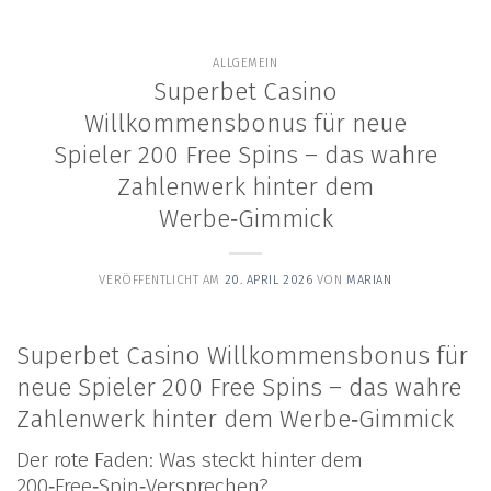
content
ALLGEMEIN
Superbet Casino
Willkommensbonus für neue
Spieler 200 Free Spins – das wahre
Zahlenwerk hinter dem
Werbe‑Gimmick
VERÖFFENTLICHT AM
20. APRIL 2026
VON
MARIAN
Superbet Casino Willkommensbonus für
neue Spieler 200 Free Spins – das wahre
Zahlenwerk hinter dem Werbe‑Gimmick
Der rote Faden: Was steckt hinter dem
200‑Free‑Spin‑Versprechen?