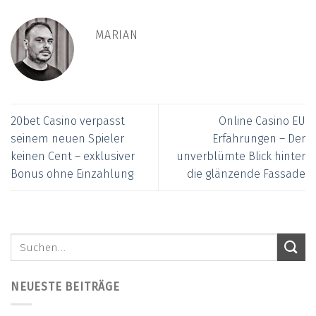
MARIAN
20bet Casino verpasst
Online Casino EU
seinem neuen Spieler
Erfahrungen – Der
keinen Cent – exklusiver
unverblümte Blick hinter
Bonus ohne Einzahlung
die glänzende Fassade
NEUESTE BEITRÄGE