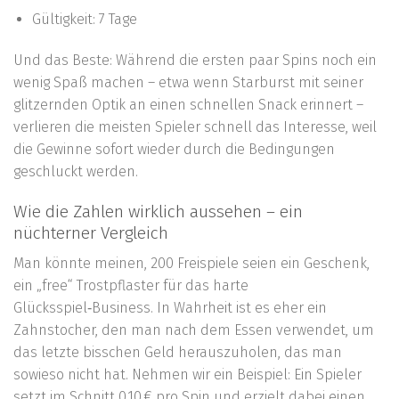
Gültigkeit: 7 Tage
Und das Beste: Während die ersten paar Spins noch ein
wenig Spaß machen – etwa wenn Starburst mit seiner
glitzernden Optik an einen schnellen Snack erinnert –
verlieren die meisten Spieler schnell das Interesse, weil
die Gewinne sofort wieder durch die Bedingungen
geschluckt werden.
Wie die Zahlen wirklich aussehen – ein
nüchterner Vergleich
Man könnte meinen, 200 Freispiele seien ein Geschenk,
ein „free“ Trostpflaster für das harte
Glücksspiel‑Business. In Wahrheit ist es eher ein
Zahnstocher, den man nach dem Essen verwendet, um
das letzte bisschen Geld herauszuholen, das man
sowieso nicht hat. Nehmen wir ein Beispiel: Ein Spieler
setzt im Schnitt 0,10 € pro Spin und erzielt dabei einen