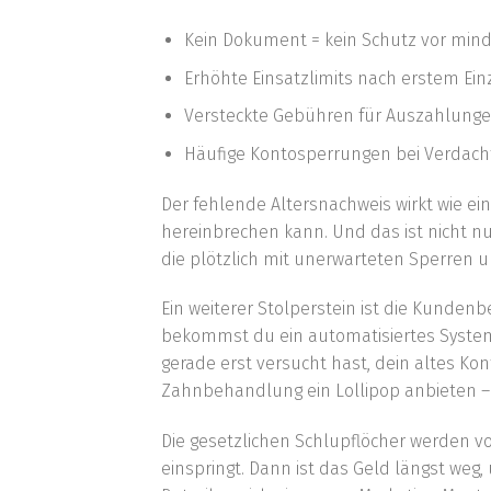
Kein Dokument = kein Schutz vor mind
Erhöhte Einsatzlimits nach erstem Ei
Versteckte Gebühren für Auszahlung
Häufige Kontosperrungen bei Verdach
Der fehlende Altersnachweis wirkt wie ei
hereinbrechen kann. Und das ist nicht nur
die plötzlich mit unerwarteten Sperren
Ein weiterer Stolperstein ist die Kunden
bekommst du ein automatisiertes System,
gerade erst versucht hast, dein altes Kon
Zahnbehandlung ein Lollipop anbieten – 
Die gesetzlichen Schlupflöcher werden vo
einspringt. Dann ist das Geld längst weg