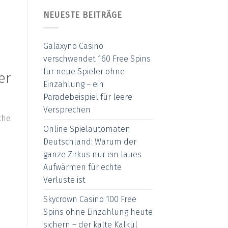
NEUESTE BEITRÄGE
Galaxyno Casino
verschwendet 160 Free Spins
für neue Spieler ohne
er
Einzahlung – ein
Paradebeispiel für leere
Versprechen
che
Online Spielautomaten
Deutschland: Warum der
ganze Zirkus nur ein laues
Aufwärmen für echte
Verluste ist
Skycrown Casino 100 Free
Spins ohne Einzahlung heute
sichern – der kalte Kalkül