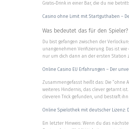
Gratis‑Drink in einer Bar, die du nie betritt
Casino ohne Limit mit Startguthaben – Der
Was bedeutet das für den Spieler?
Du bist gefangen zwischen der Verlockung
unangenehmen Verifizierung. Das ist wie 
nur um dich dann an der ersten Station zu
Online Casino EU Erfahrungen – Der unve
Zusammengefasst heißt das: Die “ohne Alt
weiteres Hindernis, das clever getarnt is
cleveren Trick gefunden, und bestraft ih
Online Spielothek mit deutscher Lizenz:
Ein letzter Hinweis: Wenn du das nächste 