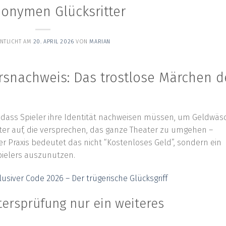
nonymen Glücksritter
NTLICHT AM
20. APRIL 2026
VON
MARIAN
rsnachweis: Das trostlose Märchen d
 dass Spieler ihre Identität nachweisen müssen, um Geldwäs
er auf, die versprechen, das ganze Theater zu umgehen –
er Praxis bedeutet das nicht “Kostenloses Geld”, sondern ein
pielers auszunutzen.
siver Code 2026 – Der trügerische Glücksgriff
tersprüfung nur ein weiteres