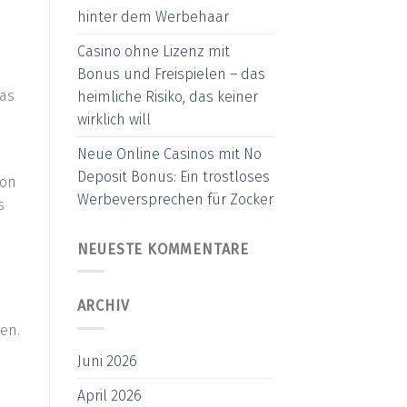
hinter dem Werbehaar
.
Casino ohne Lizenz mit
Bonus und Freispielen – das
das
heimliche Risiko, das keiner
wirklich will
Neue Online Casinos mit No
Deposit Bonus: Ein trostloses
von
Werbeversprechen für Zocker
s
NEUESTE KOMMENTARE
ARCHIV
ren.
Juni 2026
April 2026