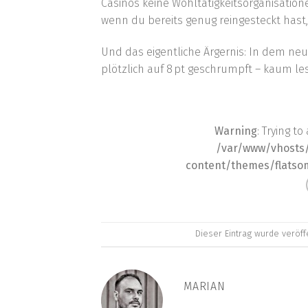
Casinos keine Wohltätigkeitsorganisatione
wenn du bereits genug reingesteckt hast
Und das eigentliche Ärgernis: In dem neu
plötzlich auf 8 pt geschrumpft – kaum les
Warning
: Trying t
/var/www/vhosts/
content/themes/flatso
Dieser Eintrag wurde veröff
MARIAN