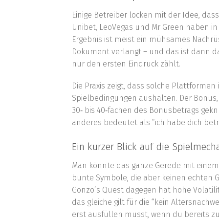
Einige Betreiber locken mit der Idee, da
Unibet, LeoVegas und Mr Green haben in
Ergebnis ist meist ein mühsames Nachrüste
Dokument verlangt – und das ist dann das 
nur den ersten Eindruck zählt.
Die Praxis zeigt, dass solche Plattform
Spielbedingungen aushalten. Der Bonus, d
30‑ bis 40‑fachen des Bonusbetrags geknüpf
anderes bedeutet als “ich habe dich betr
Ein kurzer Blick auf die Spielmech
Man könnte das ganze Gerede mit einem Sl
bunte Symbole, die aber keinen echten Gew
Gonzo’s Quest dagegen hat hohe Volatili
das gleiche gilt für die “kein Altersnachwe
erst ausfüllen musst, wenn du bereits zu t