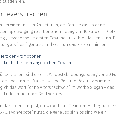
ra ausdenken.
Werbeversprechen
ich bei einem neuen Anbieter an, der “online casino ohne
en Spielvorgang reicht er einen Betrag von 10 Euro ein. Plötz
ezeigt, bevor er seine ersten Gewinne auszahlen lassen kann. D
lung als “Test” genutzt und will nun das Risiko minimieren.
e Herz der Promotionen
Kalkül hinter dem angeblichen Gewinn
ückzuziehen, wird dir ein „Mindestabhebungsbetrag von 50 Eu
e bei den bekannten Marken wie bet365 und PokerStars immer
diglich das Wort “ohne Altersnachweis” im Werbe‑Slogan – das
am Ende immer noch Geld verlierst.
larfelder kämpfst, entwickelt das Casino im Hintergrund ei
 “Exklusivangebote” nutzt, die genauso sinnlos sind wie ein