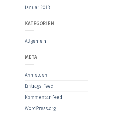
Januar 2018
KATEGORIEN
Allgemein
r
META
Anmelden
Eintrags-Feed
Kommentar-Feed
WordPress.org