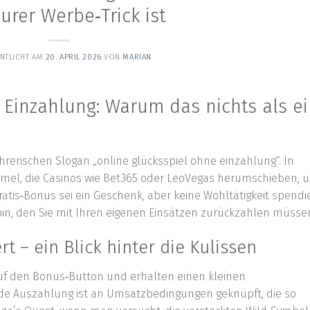
eurer Werbe‑Trick ist
NTLICHT AM
20. APRIL 2026
VON
MARIAN
 Einzahlung: Warum das nichts als e
rerischen Slogan „online glücksspiel ohne einzahlung“. In
ormel, die Casinos wie Bet365 oder LeoVegas herumschieben, 
Gratis‑Bonus sei ein Geschenk, aber keine Wohltätigkeit spendi
 Spin, den Sie mit Ihren eigenen Einsätzen zurückzahlen müsse
t – ein Blick hinter die Kulissen
 auf den Bonus‑Button und erhalten einen kleinen
de Auszahlung ist an Umsatzbedingungen geknüpft, die so