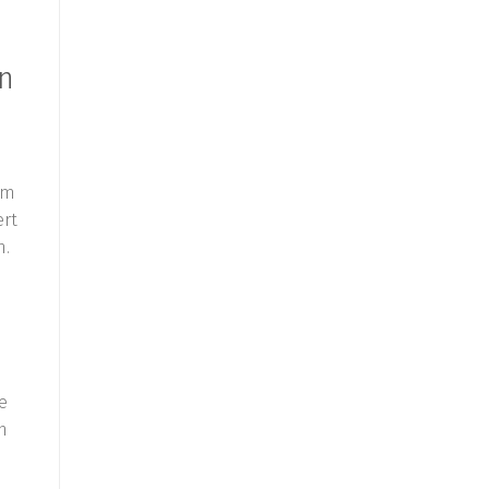
in
um
ert
n.
e
n