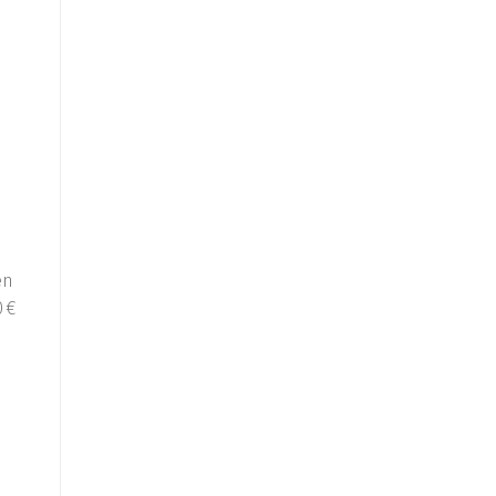
en
0 €