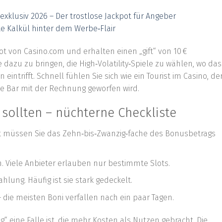
exklusiv 2026 – Der trostlose Jackpot für Angeber
e Kalkül hinter dem Werbe‑Flair
ot von Casino.com und erhalten einen „gift“ von 10 €
e dazu zu bringen, die High‑Volatility‑Spiele zu wählen, wo das
 eintrifft. Schnell fühlen Sie sich wie ein Tourist im Casino, de
ie Bar mit der Rechnung geworfen wird.
 sollten – nüchterne Checkliste
t müssen Sie das Zehn‑bis‑Zwanzig‑fache des Bonusbetrags
. Viele Anbieter erlauben nur bestimmte Slots.
lung. Häufig ist sie stark gedeckelt.
 die meisten Boni verfallen nach ein paar Tagen.
g“ eine Falle ist, die mehr Kosten als Nutzen gebracht. Die