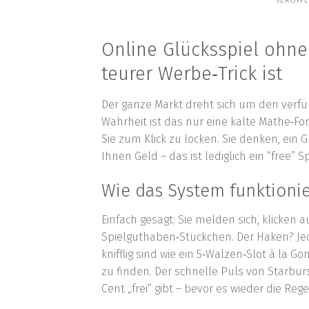
VERÖFFE
Online Glücksspiel ohne
teurer Werbe‑Trick ist
Der ganze Markt dreht sich um den verfüh
Wahrheit ist das nur eine kalte Mathe‑F
Sie zum Klick zu locken. Sie denken, ein 
Ihnen Geld – das ist lediglich ein “free”
Wie das System funktionier
Einfach gesagt: Sie melden sich, klicken
Spielguthaben‑Stückchen. Der Haken? Je
knifflig sind wie ein 5‑Walzen‑Slot à la 
zu finden. Der schnelle Puls von Starbu
Cent „frei“ gibt – bevor es wieder die Reg