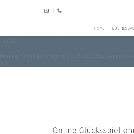
Warning
: Undefined property: US\USDSGVO::$ga_trackoutbou
mf.de/src/USDSGVO.php
on line
204
HOME
BUSINESSPO
Warning
: Undefined property: US\USDSGVO::$ga_advlinkattr 
line
207
Warning
: Undefined property: US\USDSGVO::$ga_demo in
/va
210
Skip
to
content
Online Glücksspiel oh