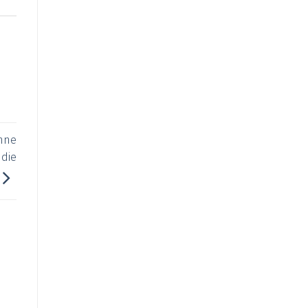
hne
 die