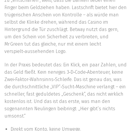
zu „entschärfen“, weiß, dass die Banken lieber einen
Finger beim Geldziehen haben. Lastschrift bietet hier den
trügerischen Anschein von Kontrolle – als würde man
selbst die Klinke drehen, während das Casino im
Hintergrund die Tür zuschlägt. Betway nutzt das gern,
um den Schein von Sicherheit zu verbreiten, und
Mr Green tut das gleiche, nur mit einem leicht
verspielt‑aussehenden Logo.
In der Praxis bedeutet das: Ein Klick, ein paar Zahlen, und
das Geld fließt. Kein nerviges 3‑D‑Code‑Abenteuer, keine
Zwei‑Faktor‑Wahnsinns‑Schleife. Das ist genau das, was
die durchschnittliche „VIP“‑Sucht‑Maschine verlangt – ein
schneller, fast geduldetes „Geschenk“, das nicht wirklich
kostenlos ist. Und das ist das erste, was man den
sogenannten Neulingen beibringt: „Hier gibt’s nichts
umsonst.“
Direkt vom Konto, keine Umwege.