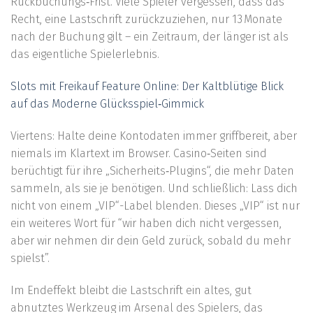
Rückbuchungs‑Frist. Viele Spieler vergessen, dass das
Recht, eine Lastschrift zurückzuziehen, nur 13 Monate
nach der Buchung gilt – ein Zeitraum, der länger ist als
das eigentliche Spielerlebnis.
Slots mit Freikauf Feature Online: Der Kaltblütige Blick
auf das Moderne Glücksspiel‑Gimmick
Viertens: Halte deine Kontodaten immer griffbereit, aber
niemals im Klartext im Browser. Casino‑Seiten sind
berüchtigt für ihre „Sicherheits‑Plugins“, die mehr Daten
sammeln, als sie je benötigen. Und schließlich: Lass dich
nicht von einem „VIP“-Label blenden. Dieses „VIP“ ist nur
ein weiteres Wort für “wir haben dich nicht vergessen,
aber wir nehmen dir dein Geld zurück, sobald du mehr
spielst”.
Im Endeffekt bleibt die Lastschrift ein altes, gut
abnutztes Werkzeug im Arsenal des Spielers, das