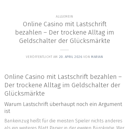
content
ALLGEMEIN
Online Casino mit Lastschrift
bezahlen – Der trockene Alltag im
Geldschalter der Glücksmärkte
VERÖFFENTLICHT AM
20. APRIL 2026
VON
MARIAN
Online Casino mit Lastschrift bezahlen –
Der trockene Alltag im Geldschalter der
Glücksmärkte
Warum Lastschrift überhaupt noch ein Argument
ist
Bankeinzug heißt für die meisten Spieler nichts anderes
als ein weiteres Blatt Papier in der ewigen Bürokratie. Wer