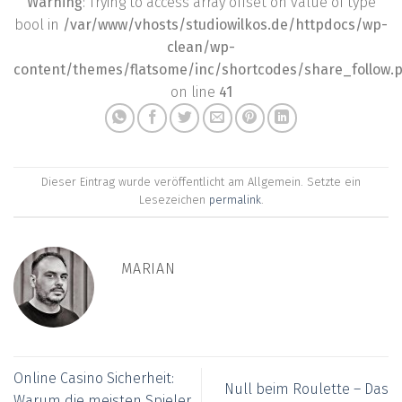
Warning
: Trying to access array offset on value of type
bool in
/var/www/vhosts/studiowilkos.de/httpdocs/wp-
clean/wp-
content/themes/flatsome/inc/shortcodes/share_follow.
on line
41
Dieser Eintrag wurde veröffentlicht am Allgemein. Setzte ein
Lesezeichen
permalink
.
MARIAN
Online Casino Sicherheit:
Null beim Roulette – Das
Warum die meisten Spieler