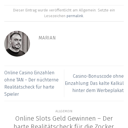
Dieser Eintrag wurde veröffentlicht am Allgemein. Setzte ein
Lesezeichen
permalink
.
MARIAN
Online Casino Einzahlen
Casino-Bonuscode ohne
ohne TAN – Der nüchterne
Einzahlung: Das kalte Kalkül
Realitätscheck für harte
hinter dem Werbeplakat
Spieler
ALLGEMEIN
Online Slots Geld Gewinnen – Der
harte Realitätscheck für die Zocker,