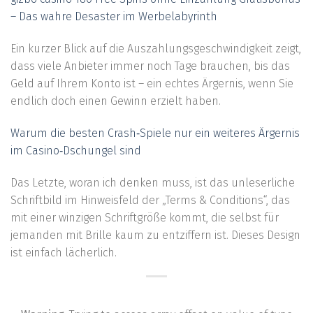
– Das wahre Desaster im Werbelabyrinth
Ein kurzer Blick auf die Auszahlungsgeschwindigkeit zeigt,
dass viele Anbieter immer noch Tage brauchen, bis das
Geld auf Ihrem Konto ist – ein echtes Ärgernis, wenn Sie
endlich doch einen Gewinn erzielt haben.
Warum die besten Crash‑Spiele nur ein weiteres Ärgernis
im Casino‑Dschungel sind
Das Letzte, woran ich denken muss, ist das unleserliche
Schriftbild im Hinweisfeld der „Terms & Conditions“, das
mit einer winzigen Schriftgröße kommt, die selbst für
jemanden mit Brille kaum zu entziffern ist. Dieses Design
ist einfach lächerlich.