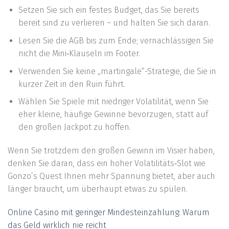
Setzen Sie sich ein festes Budget, das Sie bereits
bereit sind zu verlieren – und halten Sie sich daran.
Lesen Sie die AGB bis zum Ende; vernachlässigen Sie
nicht die Mini‑Klauseln im Footer.
Verwenden Sie keine „martingale“-Strategie, die Sie in
kurzer Zeit in den Ruin führt.
Wählen Sie Spiele mit niedriger Volatilität, wenn Sie
eher kleine, häufige Gewinne bevorzugen, statt auf
den großen Jackpot zu hoffen.
Wenn Sie trotzdem den großen Gewinn im Visier haben,
denken Sie daran, dass ein hoher Volatilitäts‑Slot wie
Gonzo’s Quest Ihnen mehr Spannung bietet, aber auch
länger braucht, um überhaupt etwas zu spülen.
Online Casino mit geringer Mindesteinzahlung: Warum
das Geld wirklich nie reicht