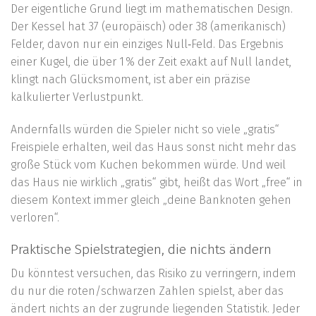
Der eigentliche Grund liegt im mathematischen Design.
Der Kessel hat 37 (europäisch) oder 38 (amerikanisch)
Felder, davon nur ein einziges Null‑Feld. Das Ergebnis
einer Kugel, die über 1 % der Zeit exakt auf Null landet,
klingt nach Glücks­moment, ist aber ein präzise
kalkulierter Verlustpunkt.
Andernfalls würden die Spieler nicht so viele „gratis“
Freispiele erhalten, weil das Haus sonst nicht mehr das
große Stück vom Kuchen bekommen würde. Und weil
das Haus nie wirklich „gratis“ gibt, heißt das Wort „free“ in
diesem Kontext immer gleich „deine Banknoten gehen
verloren“.
Praktische Spielstrategien, die nichts ändern
Du könntest versuchen, das Risiko zu verringern, indem
du nur die roten/schwarzen Zahlen spielst, aber das
ändert nichts an der zugrunde liegenden Statistik. Jeder