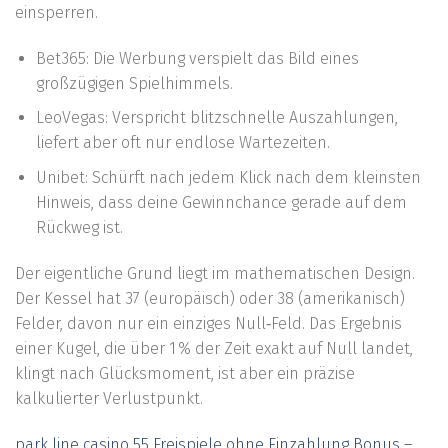
einsperren.
Bet365: Die Werbung verspielt das Bild eines
großzügigen Spielhimmels.
LeoVegas: Verspricht blitzschnelle Auszahlungen,
liefert aber oft nur endlose Wartezeiten.
Unibet: Schürft nach jedem Klick nach dem kleinsten
Hinweis, dass deine Gewinnchance gerade auf dem
Rückweg ist.
Der eigentliche Grund liegt im mathematischen Design.
Der Kessel hat 37 (europäisch) oder 38 (amerikanisch)
Felder, davon nur ein einziges Null‑Feld. Das Ergebnis
einer Kugel, die über 1 % der Zeit exakt auf Null landet,
klingt nach Glücks­moment, ist aber ein präzise
kalkulierter Verlustpunkt.
park line casino 55 Freispiele ohne Einzahlung Bonus –