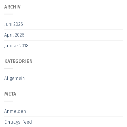
ARCHIV
Juni 2026
April 2026
Januar 2018
KATEGORIEN
Allgemein
META
Anmelden
Eintrags-Feed