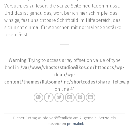
Versuch, es zu lesen, die ganze Seite neu laden musst.
Und das ist genau das, worüber ich hier schimpfe: das
winzige, fast unsichtbare Schriftbild im Hilfebereich, das
sich nicht einmal für Menschen mit normaler Sehstärke
lesen lässt.
Warning
: Trying to access array offset on value of type
bool in
/var/www/vhosts/studiowilkos.de/httpdocs/wp-
clean/wp-
content/themes/flatsome/inc/shortcodes/share_follow.
on line
41
Dieser Eintrag wurde veröffentlicht am Allgemein. Setzte ein
Lesezeichen
permalink
.