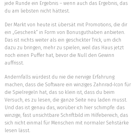
jede Runde ein Ergebnis – wenn auch das Ergebnis, das
du am liebsten nicht hättest.
Der Markt von heute ist übersät mit Promotions, die dir
ein „Geschenk“ in Form von Bonusguthaben anbieten.
Das ist nichts weiter als ein geschickter Trick, um dich
dazu zu bringen, mehr zu spielen, weil das Haus jetzt
noch einen Puffer hat, bevor die Null den Gewinn
auffrisst.
Andernfalls würdest du nie die nervige Erfahrung
machen, dass die Software ein winziges Zahnrad‑Icon für
die Spielregeln hat, das so klein ist, dass du beim
Versuch, es zu lesen, die ganze Seite neu laden musst.
Und das ist genau das, worüber ich hier schimpfe: das
winzige, fast unsichtbare Schriftbild im Hilfebereich, das
sich nicht einmal für Menschen mit normaler Sehstärke
lesen lässt.