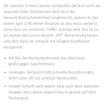
Die meisten Online‑Casinos verstecken die Null nicht als
separate Zeile. Stattdessen wird sie in die
Gesamt‑Wahrscheinlichkeit eingemischt, sodass du bei
jedem Spin 2,7 % deiner Einsätze an das Haus verlierst,
ohne dass ein einzelner Treffer sichtbar wird. Das ist so,
als würde das Casino dir eine „VIP“-Behandlung bieten
und dich dann im Schrank mit billigem Kopfkissen
einsperren.
Bet365: Die Werbung verspielt das Bild eines
großzügigen Spielhimmels.
LeoVegas: Verspricht blitzschnelle Auszahlungen,
liefert aber oft nur endlose Wartezeiten.
Unibet: Schürft nach jedem Klick nach dem kleinsten
Hinweis, dass deine Gewinnchance gerade auf dem
Rückweg ist.