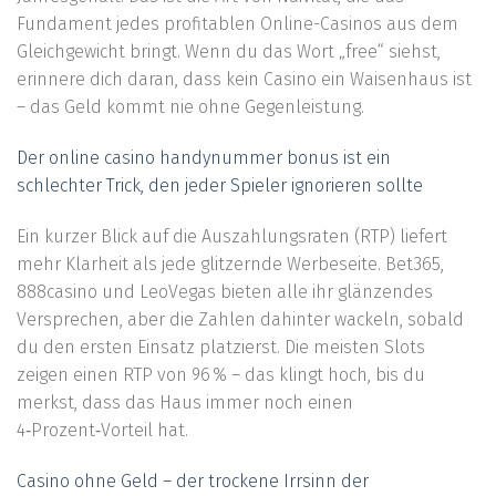
Fundament jedes profitablen Online-Casinos aus dem
Gleichgewicht bringt. Wenn du das Wort „free“ siehst,
erinnere dich daran, dass kein Casino ein Waisenhaus ist
– das Geld kommt nie ohne Gegenleistung.
Der online casino handynummer bonus ist ein
schlechter Trick, den jeder Spieler ignorieren sollte
Ein kurzer Blick auf die Auszahlungsraten (RTP) liefert
mehr Klarheit als jede glitzernde Werbeseite. Bet365,
888casino und LeoVegas bieten alle ihr glänzendes
Versprechen, aber die Zahlen dahinter wackeln, sobald
du den ersten Einsatz platzierst. Die meisten Slots
zeigen einen RTP von 96 % – das klingt hoch, bis du
merkst, dass das Haus immer noch einen
4‑Prozent‑Vorteil hat.
Casino ohne Geld – der trockene Irrsinn der