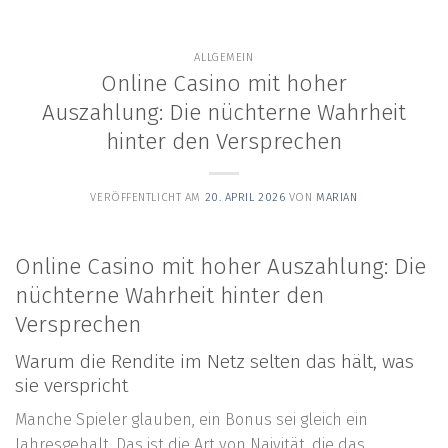
content
ALLGEMEIN
Online Casino mit hoher
Auszahlung: Die nüchterne Wahrheit
hinter den Versprechen
VERÖFFENTLICHT AM
20. APRIL 2026
VON
MARIAN
Online Casino mit hoher Auszahlung: Die
nüchterne Wahrheit hinter den
Versprechen
Warum die Rendite im Netz selten das hält, was
sie verspricht
Manche Spieler glauben, ein Bonus sei gleich ein
Jahresgehalt. Das ist die Art von Naivität, die das