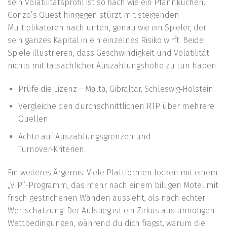
sein Volatilitätsprofil ist so flach wie ein Pfannkuchen.
Gonzo’s Quest hingegen stürzt mit steigenden
Multiplikatoren nach unten, genau wie ein Spieler, der
sein ganzes Kapital in ein einzelnes Risiko wirft. Beide
Spiele illustrieren, dass Geschwindigkeit und Volatilität
nichts mit tatsächlicher Auszahlungshöhe zu tun haben.
Prüfe die Lizenz – Malta, Gibraltar, Schleswig‑Holstein.
Vergleiche den durchschnittlichen RTP über mehrere
Quellen.
Achte auf Auszahlungsgrenzen und
Turnover‑Kriterien.
Ein weiteres Ärgernis: Viele Plattformen locken mit einem
„VIP“-Programm, das mehr nach einem billigen Motel mit
frisch gestrichenen Wänden aussieht, als nach echter
Wertschätzung. Der Aufstieg ist ein Zirkus aus unnötigen
Wettbedingungen, während du dich fragst, warum die