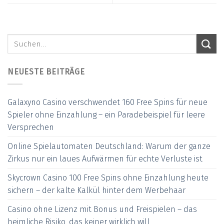
NEUESTE BEITRÄGE
Galaxyno Casino verschwendet 160 Free Spins für neue
Spieler ohne Einzahlung – ein Paradebeispiel für leere
Versprechen
Online Spielautomaten Deutschland: Warum der ganze
Zirkus nur ein laues Aufwärmen für echte Verluste ist
Skycrown Casino 100 Free Spins ohne Einzahlung heute
sichern – der kalte Kalkül hinter dem Werbehaar
Casino ohne Lizenz mit Bonus und Freispielen – das
heimliche Risiko, das keiner wirklich will