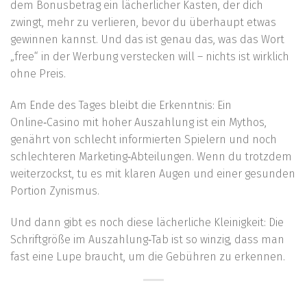
dem Bonusbetrag ein lächerlicher Kasten, der dich
zwingt, mehr zu verlieren, bevor du überhaupt etwas
gewinnen kannst. Und das ist genau das, was das Wort
„free“ in der Werbung verstecken will – nichts ist wirklich
ohne Preis.
Am Ende des Tages bleibt die Erkenntnis: Ein
Online‑Casino mit hoher Auszahlung ist ein Mythos,
genährt von schlecht informierten Spielern und noch
schlechteren Marketing‑Abteilungen. Wenn du trotzdem
weiterzockst, tu es mit klaren Augen und einer gesunden
Portion Zynismus.
Und dann gibt es noch diese lächerliche Kleinigkeit: Die
Schriftgröße im Auszahlung‑Tab ist so winzig, dass man
fast eine Lupe braucht, um die Gebühren zu erkennen.