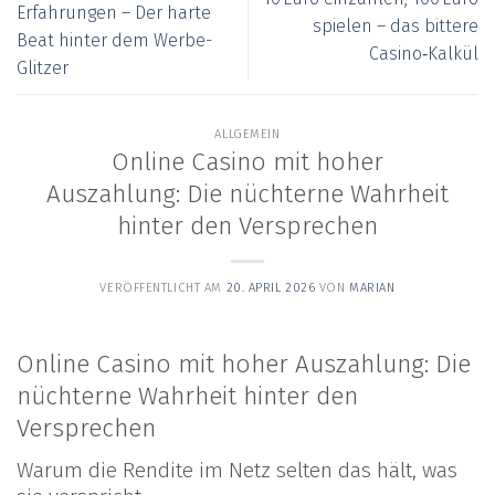
Erfahrungen – Der harte
spielen – das bittere
Beat hinter dem Werbe-
Casino‑Kalkül
Glitzer
ALLGEMEIN
Online Casino mit hoher
Auszahlung: Die nüchterne Wahrheit
hinter den Versprechen
VERÖFFENTLICHT AM
20. APRIL 2026
VON
MARIAN
Online Casino mit hoher Auszahlung: Die
nüchterne Wahrheit hinter den
Versprechen
Warum die Rendite im Netz selten das hält, was