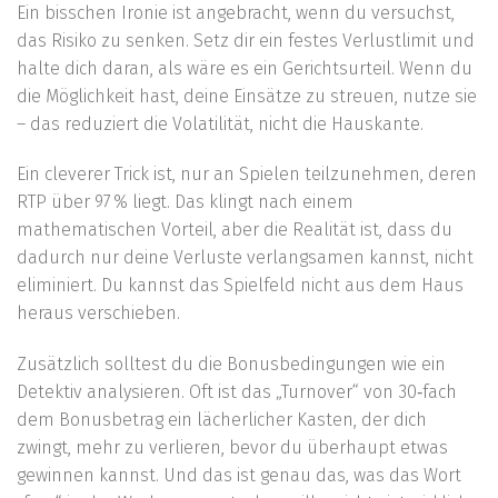
Ein bisschen Ironie ist angebracht, wenn du versuchst,
das Risiko zu senken. Setz dir ein festes Verlustlimit und
halte dich daran, als wäre es ein Gerichtsurteil. Wenn du
die Möglichkeit hast, deine Einsätze zu streuen, nutze sie
– das reduziert die Volatilität, nicht die Hauskante.
Ein cleverer Trick ist, nur an Spielen teilzunehmen, deren
RTP über 97 % liegt. Das klingt nach einem
mathematischen Vorteil, aber die Realität ist, dass du
dadurch nur deine Verluste verlangsamen kannst, nicht
eliminiert. Du kannst das Spielfeld nicht aus dem Haus
heraus verschieben.
Zusätzlich solltest du die Bonusbedingungen wie ein
Detektiv analysieren. Oft ist das „Turnover“ von 30‑fach
dem Bonusbetrag ein lächerlicher Kasten, der dich
zwingt, mehr zu verlieren, bevor du überhaupt etwas
gewinnen kannst. Und das ist genau das, was das Wort