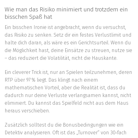
Wie man das Risiko minimiert und trotzdem ein
bisschen Spaß hat
Ein bisschen Ironie ist angebracht, wenn du versuchst,
das Risiko zu senken. Setz dir ein festes Verlustlimit und
halte dich daran, als wäre es ein Gerichtsurteil. Wenn du
die Möglichkeit hast, deine Einsätze zu streuen, nutze sie
– das reduziert die Volatilität, nicht die Hauskante.
Ein cleverer Trick ist, nur an Spielen teilzunehmen, deren
RTP über 97 % liegt. Das klingt nach einem
mathematischen Vorteil, aber die Realität ist, dass du
dadurch nur deine Verluste verlangsamen kannst, nicht
eliminiert. Du kannst das Spielfeld nicht aus dem Haus
heraus verschieben.
Zusätzlich solltest du die Bonusbedingungen wie ein
Detektiv analysieren. Oft ist das „Turnover“ von 30‑fach