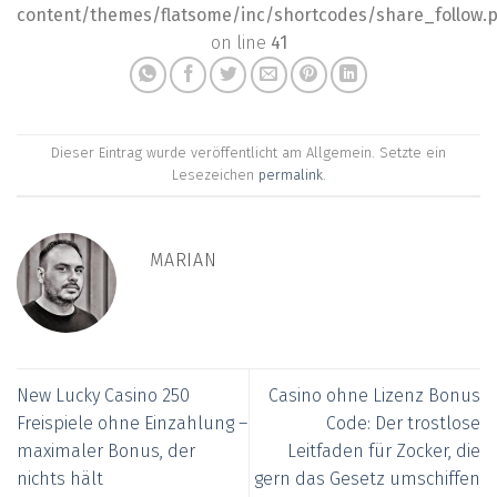
content/themes/flatsome/inc/shortcodes/share_follow.
on line
41
Dieser Eintrag wurde veröffentlicht am Allgemein. Setzte ein
Lesezeichen
permalink
.
MARIAN
New Lucky Casino 250
Casino ohne Lizenz Bonus
Freispiele ohne Einzahlung –
Code: Der trostlose
maximaler Bonus, der
Leitfaden für Zocker, die
nichts hält
gern das Gesetz umschiffen