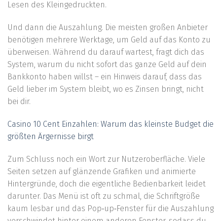
Lesen des Kleingedruckten.
Und dann die Auszahlung. Die meisten großen Anbieter
benötigen mehrere Werktage, um Geld auf das Konto zu
überweisen. Während du darauf wartest, fragt dich das
System, warum du nicht sofort das ganze Geld auf dein
Bankkonto haben willst – ein Hinweis darauf, dass das
Geld lieber im System bleibt, wo es Zinsen bringt, nicht
bei dir.
Casino 10 Cent Einzahlen: Warum das kleinste Budget die
größten Ärgernisse birgt
Zum Schluss noch ein Wort zur Nutzeroberfläche. Viele
Seiten setzen auf glänzende Grafiken und animierte
Hintergründe, doch die eigentliche Bedienbarkeit leidet
darunter. Das Menü ist oft zu schmal, die Schriftgröße
kaum lesbar und das Pop‑up‑Fenster für die Auszahlung
verschwindet hinter einem anderen Fenster, sodass du