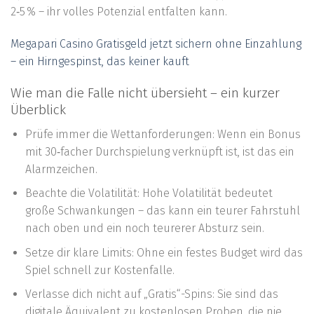
2‑5 % – ihr volles Potenzial entfalten kann.
Megapari Casino Gratisgeld jetzt sichern ohne Einzahlung
– ein Hirngespinst, das keiner kauft
Wie man die Falle nicht übersieht – ein kurzer
Überblick
Prüfe immer die Wettanforderungen: Wenn ein Bonus
mit 30‑facher Durchspielung verknüpft ist, ist das ein
Alarmzeichen.
Beachte die Volatilität: Hohe Volatilität bedeutet
große Schwankungen – das kann ein teurer Fahrstuhl
nach oben und ein noch teurerer Absturz sein.
Setze dir klare Limits: Ohne ein festes Budget wird das
Spiel schnell zur Kostenfalle.
Verlasse dich nicht auf „Gratis“-Spins: Sie sind das
digitale Äquivalent zu kostenlosen Proben, die nie