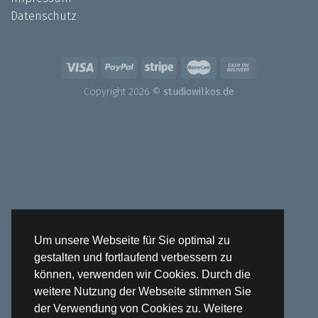
Datenschutz
Copyright 2026 ©
studiowilkos.de
Um unsere Webseite für Sie optimal zu
gestalten und fortlaufend verbessern zu
können, verwenden wir Cookies. Durch die
weitere Nutzung der Webseite stimmen Sie
der Verwendung von Cookies zu. Weitere