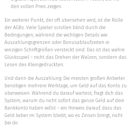
den vollen Preis zeigen.
Ein weiterer Punkt, der oft übersehen wird, ist die Rolle
der AGBs. Viele Spieler scrollen blind durch die
Bedingungen, während die wichtigen Details wie
Auszahlungsgrenzen oder Bonusablaufzeiten in
winzigen Schriftgrößen versteckt sind. Das ist das wahre
Glücksspiel – nicht das Drehen der Walzen, sondern das
Lesen des Kleingedruckten.
Und dann die Auszahlung. Die meisten großen Anbieter
benötigen mehrere Werktage, um Geld auf das Konto zu
überweisen. Während du darauf wartest, fragt dich das
System, warum du nicht sofort das ganze Geld auf dein
Bankkonto haben willst – ein Hinweis darauf, dass das
Geld lieber im System bleibt, wo es Zinsen bringt, nicht
bei dir.