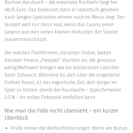
Rechne das durch – die erwartete Rückkehr liegt bei
48,25 Euro. Das bedeutet, dass er statistisch gesehen
nach langen Spielzeiten immer noch im Minus liegt. Der
Jackpot wird nur dann real, wenn das Casino einen
Gewinn aus den vielen kleinen Verlusten der Spieler
zusammenschnürt.
Die meisten Plattformen, darunter Unibet, bieten
darüber hinaus „Freispiel“-Runden an, die genauso
wenig Mehrwert bringen wie ein kostenloser Lutscher
beim Zahnarzt. Während du dich über die angebliche
Freiheit freust, ist das eigentliche Ziel, dich länger im
Spiel zu halten, damit die Hauskante – typischerweise
2‑5 % – ihr volles Potenzial entfalten kann.
Wie man die Falle nicht übersieht – ein kurzer
Überblick
Prüfe immer die Wettanforderungen: Wenn ein Bonus