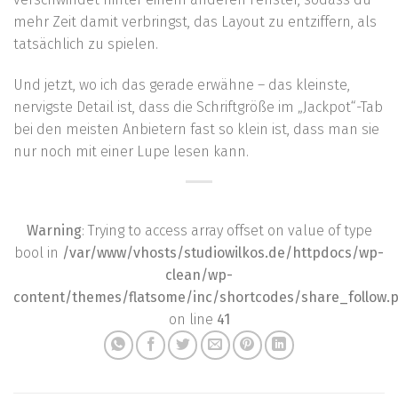
mehr Zeit damit verbringst, das Layout zu entziffern, als
tatsächlich zu spielen.
Und jetzt, wo ich das gerade erwähne – das kleinste,
nervigste Detail ist, dass die Schriftgröße im „Jackpot“-Tab
bei den meisten Anbietern fast so klein ist, dass man sie
nur noch mit einer Lupe lesen kann.
Warning
: Trying to access array offset on value of type
bool in
/var/www/vhosts/studiowilkos.de/httpdocs/wp-
clean/wp-
content/themes/flatsome/inc/shortcodes/share_follow.
on line
41