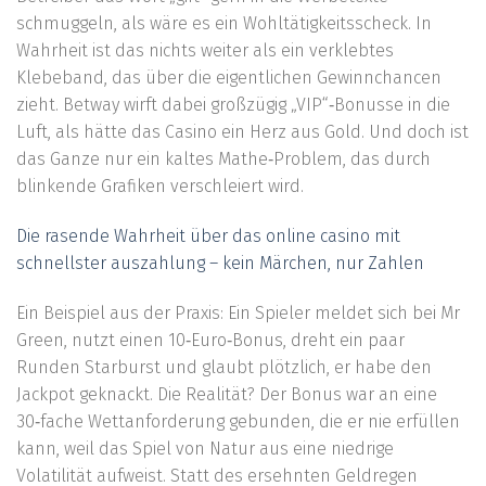
schmuggeln, als wäre es ein Wohltätigkeitsscheck. In
Wahrheit ist das nichts weiter als ein verklebtes
Klebeband, das über die eigentlichen Gewinnchancen
zieht. Betway wirft dabei großzügig „VIP“‑Bonusse in die
Luft, als hätte das Casino ein Herz aus Gold. Und doch ist
das Ganze nur ein kaltes Mathe‑Problem, das durch
blinkende Grafiken verschleiert wird.
Die rasende Wahrheit über das online casino mit
schnellster auszahlung – kein Märchen, nur Zahlen
Ein Beispiel aus der Praxis: Ein Spieler meldet sich bei Mr
Green, nutzt einen 10‑Euro‑Bonus, dreht ein paar
Runden Starburst und glaubt plötzlich, er habe den
Jackpot geknackt. Die Realität? Der Bonus war an eine
30‑fache Wettanforderung gebunden, die er nie erfüllen
kann, weil das Spiel von Natur aus eine niedrige
Volatilität aufweist. Statt des ersehnten Geldregen