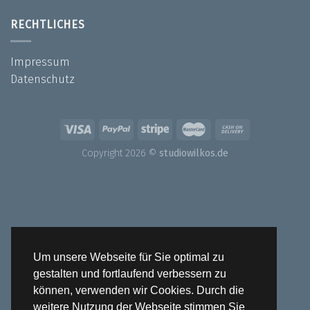
RECHTLICHES
Impressum
Datenschutz
Copyright 2026 ©
studiowilkos.de
Um unsere Webseite für Sie optimal zu
gestalten und fortlaufend verbessern zu
können, verwenden wir Cookies. Durch die
weitere Nutzung der Webseite stimmen Sie