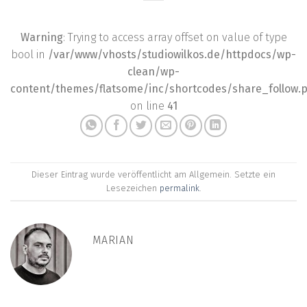
Warning
: Trying to access array offset on value of type
bool in
/var/www/vhosts/studiowilkos.de/httpdocs/wp-
clean/wp-
content/themes/flatsome/inc/shortcodes/share_follow.
on line
41
Dieser Eintrag wurde veröffentlicht am Allgemein. Setzte ein
Lesezeichen
permalink
.
MARIAN