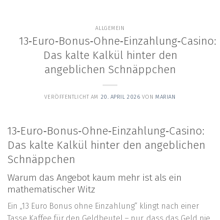
content
ALLGEMEIN
13‑Euro‑Bonus‑Ohne‑Einzahlung‑Casino:
Das kalte Kalkül hinter den
angeblichen Schnäppchen
VERÖFFENTLICHT AM
20. APRIL 2026
VON
MARIAN
13‑Euro‑Bonus‑Ohne‑Einzahlung‑Casino:
Das kalte Kalkül hinter den angeblichen
Schnäppchen
Warum das Angebot kaum mehr ist als ein
mathematischer Witz
Ein „13 Euro Bonus ohne Einzahlung“ klingt nach einer
Tasse Kaffee für den Geldbeutel – nur, dass das Geld nie