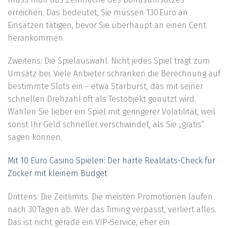
erreichen. Das bedeutet, Sie müssen 130 Euro an
Einsätzen tätigen, bevor Sie überhaupt an einen Cent
herankommen.
Zweitens: Die Spielauswahl. Nicht jedes Spiel trägt zum
Umsatz bei. Viele Anbieter schränken die Berechnung auf
bestimmte Slots ein – etwa Starburst, das mit seiner
schnellen Drehzahl oft als Testobjekt genutzt wird.
Wählen Sie lieber ein Spiel mit geringerer Volatilität, weil
sonst Ihr Geld schneller verschwindet, als Sie „gratis“
sagen können.
Mit 10 Euro Casino Spielen: Der harte Realitäts-Check für
Zocker mit kleinem Budget
Drittens: Die Zeit­limits. Die meisten Promotionen laufen
nach 30 Tagen ab. Wer das Timing verpasst, verliert alles.
Das ist nicht gerade ein VIP‑Service, eher ein