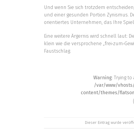
Und wenn Sie sich trotzdem entscheiden,
und einer gesunden Portion Zynismus. Den
orientiertes Unternehmen, das Ihre Spie
Eine weitere Ärgernis wird schnell laut: D
klein wie die versprochene „frei‑zum‑Gewi
Faustschlag.
Warning
: Trying t
/var/www/vhosts/
content/themes/flatso
Dieser Eintrag wurde veröff