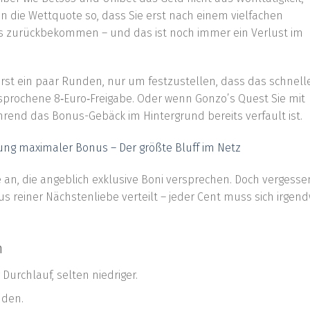
n die Wettquote so, dass Sie erst nach einem vielfachen
 zurückbekommen – und das ist noch immer ein Verlust im
burst ein paar Runden, nur um festzustellen, dass das schnell
rsprochene 8‑Euro‑Freigabe. Oder wenn Gonzo’s Quest Sie mit
ährend das Bonus-Gebäck im Hintergrund bereits verfault ist.
lung maximaler Bonus – Der größte Bluff im Netz
e an, die angeblich exklusive Boni versprechen. Doch vergesse
us reiner Nächstenliebe verteilt – jeder Cent muss sich irgen
n
urchlauf, selten niedriger.
nden.