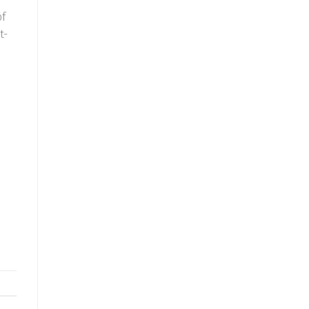
pf
t-