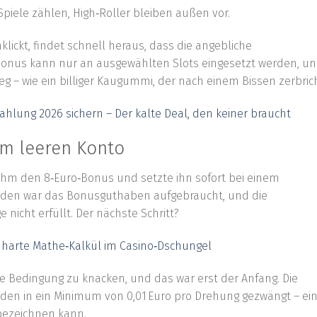
iele zählen, High‑Roller bleiben außen vor.
ickt, findet schnell heraus, dass die angebliche
Der Bonus kann nur an ausgewählten Slots eingesetzt werden, u
g – wie ein billiger Kaugummi, der nach einem Bissen zerbrich
ahlung 2026 sichern – Der kalte Deal, den keiner braucht
um leeren Konto
ahm den 8‑Euro‑Bonus und setzte ihn sofort bei einem
änden war das Bonusguthaben aufgebraucht, und die
nicht erfüllt. Der nächste Schritt?
r harte Mathe‑Kalkül im Casino‑Dschungel
ie Bedingung zu knacken, und das war erst der Anfang. Die
urden in ein Minimum von 0,01 Euro pro Drehung gezwängt – ei
bezeichnen kann.