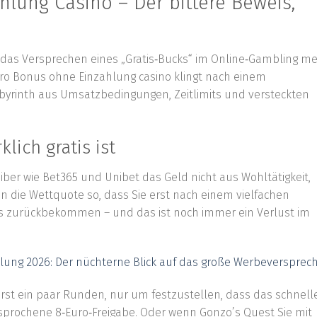
hlung Casino – Der bittere Beweis,
das Versprechen eines „Gratis‑Bucks“ im Online‑Gambling me
Euro Bonus ohne Einzahlung casino klingt nach einem
Labyrinth aus Umsatzbedingungen, Zeitlimits und versteckten
lich gratis ist
eiber wie Bet365 und Unibet das Geld nicht aus Wohltätigkeit,
n die Wettquote so, dass Sie erst nach einem vielfachen
 zurückbekommen – und das ist noch immer ein Verlust im
lung 2026: Der nüchterne Blick auf das große Werbeversprec
burst ein paar Runden, nur um festzustellen, dass das schnell
rsprochene 8‑Euro‑Freigabe. Oder wenn Gonzo’s Quest Sie mit