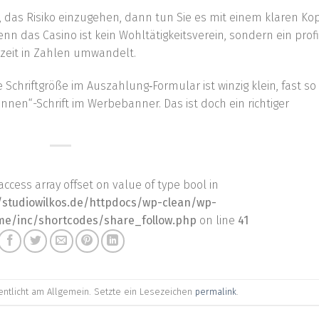
 das Risiko einzugehen, dann tun Sie es mit einem klaren Ko
n das Casino ist kein Wohltätigkeitsverein, sondern ein profi
lzeit in Zahlen umwandelt.
ie Schriftgröße im Auszahlung‑Formular ist winzig klein, fast so
nnen“-Schrift im Werbebanner. Das ist doch ein richtiger
o access array offset on value of type bool in
studiowilkos.de/httpdocs/wp-clean/wp-
me/inc/shortcodes/share_follow.php
on line
41
entlicht am Allgemein. Setzte ein Lesezeichen
permalink
.