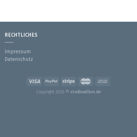
RECHTLICHES
Impressum
Datenschutz
Copyright 2026 ©
studiowilkos.de