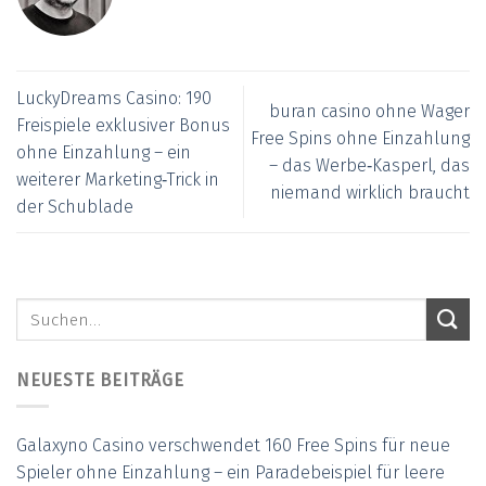
LuckyDreams Casino: 190
buran casino ohne Wager
Freispiele exklusiver Bonus
Free Spins ohne Einzahlung
ohne Einzahlung – ein
– das Werbe‑Kasperl, das
weiterer Marketing‑Trick in
niemand wirklich braucht
der Schublade
NEUESTE BEITRÄGE
Galaxyno Casino verschwendet 160 Free Spins für neue
Spieler ohne Einzahlung – ein Paradebeispiel für leere