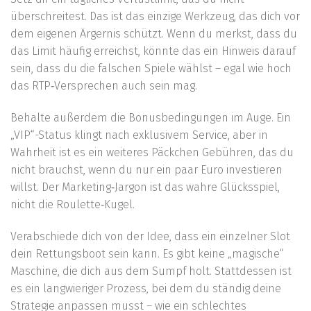
überschreitest. Das ist das einzige Werkzeug, das dich vor
dem eigenen Ärgernis schützt. Wenn du merkst, dass du
das Limit häufig erreichst, könnte das ein Hinweis darauf
sein, dass du die falschen Spiele wählst – egal wie hoch
das RTP‑Versprechen auch sein mag.
Behalte außerdem die Bonusbedingungen im Auge. Ein
„VIP“-Status klingt nach exklusivem Service, aber in
Wahrheit ist es ein weiteres Päckchen Gebühren, das du
nicht brauchst, wenn du nur ein paar Euro investieren
willst. Der Marketing‑Jargon ist das wahre Glücksspiel,
nicht die Roulette‑Kugel.
Verabschiede dich von der Idee, dass ein einzelner Slot
dein Rettungsboot sein kann. Es gibt keine „magische“
Maschine, die dich aus dem Sumpf holt. Stattdessen ist
es ein langwieriger Prozess, bei dem du ständig deine
Strategie anpassen musst – wie ein schlechtes