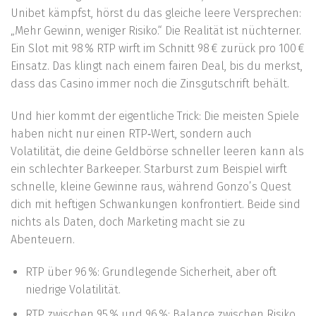
Unibet kämpfst, hörst du das gleiche leere Versprechen:
„Mehr Gewinn, weniger Risiko.“ Die Realität ist nüchterner.
Ein Slot mit 98 % RTP wirft im Schnitt 98 € zurück pro 100 €
Einsatz. Das klingt nach einem fairen Deal, bis du merkst,
dass das Casino immer noch die Zinsgutschrift behält.
Und hier kommt der eigentliche Trick: Die meisten Spiele
haben nicht nur einen RTP‑Wert, sondern auch
Volatilität, die deine Geldbörse schneller leeren kann als
ein schlechter Barkeeper. Starburst zum Beispiel wirft
schnelle, kleine Gewinne raus, während Gonzo’s Quest
dich mit heftigen Schwankungen konfrontiert. Beide sind
nichts als Daten, doch Marketing macht sie zu
Abenteuern.
RTP über 96 %: Grundlegende Sicherheit, aber oft
niedrige Volatilität.
RTP zwischen 95 % und 96 %: Balance zwischen Risiko