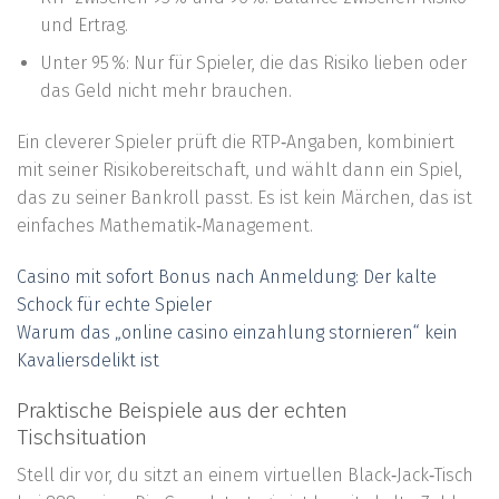
und Ertrag.
Unter 95 %: Nur für Spieler, die das Risiko lieben oder
das Geld nicht mehr brauchen.
Ein cleverer Spieler prüft die RTP‑Angaben, kombiniert
mit seiner Risikobereitschaft, und wählt dann ein Spiel,
das zu seiner Bankroll passt. Es ist kein Märchen, das ist
einfaches Mathematik‑Management.
Casino mit sofort Bonus nach Anmeldung: Der kalte
Schock für echte Spieler
Warum das „online casino einzahlung stornieren“ kein
Kavaliersdelikt ist
Praktische Beispiele aus der echten
Tischsituation
Stell dir vor, du sitzt an einem virtuellen Black‑Jack‑Tisch