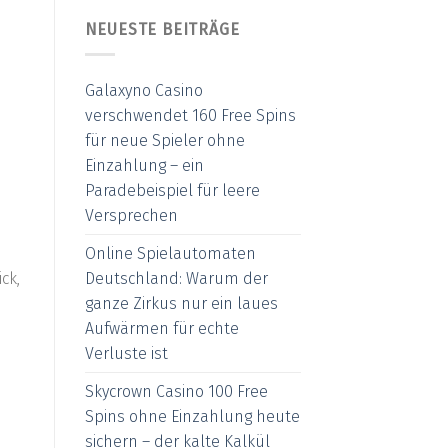
NEUESTE BEITRÄGE
Galaxyno Casino
verschwendet 160 Free Spins
für neue Spieler ohne
Einzahlung – ein
Paradebeispiel für leere
Versprechen
Online Spielautomaten
Deutschland: Warum der
ck,
ganze Zirkus nur ein laues
Aufwärmen für echte
Verluste ist
Skycrown Casino 100 Free
Spins ohne Einzahlung heute
sichern – der kalte Kalkül