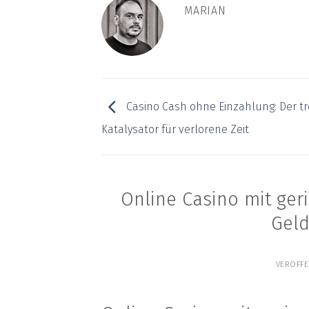
MARIAN
Casino Cash ohne Einzahlung: Der t
Katalysator für verlorene Zeit
Online Casino mit ge
Geld
VERÖFFE