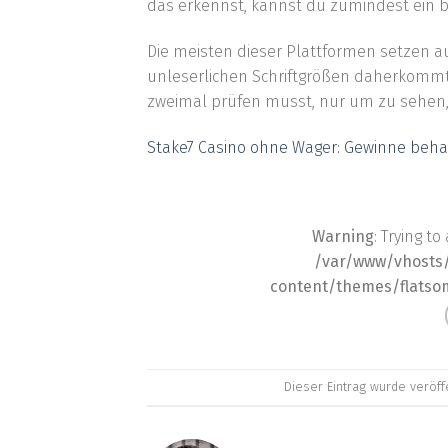
das erkennst, kannst du zumindest ein 
Die meisten dieser Plattformen setzen au
unleserlichen Schriftgrößen daherkommt –
zweimal prüfen musst, nur um zu sehen, 
Stake7 Casino ohne Wager: Gewinne beh
Warning
: Trying t
/var/www/vhosts/
content/themes/flatso
Dieser Eintrag wurde veröff