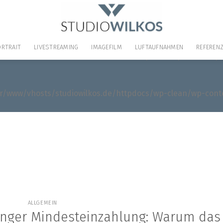
ndlinks in
/var/www/vhosts/studiowilkos.de/httpdocs/wp-cl
RTRAIT
LIVESTREAMING
IMAGEFILM
LUFTAUFNAHMEN
REFEREN
in
/var/www/vhosts/studiowilkos.de/httpdocs/wp-clean/wp-
r/www/vhosts/studiowilkos.de/httpdocs/wp-clean/wp-cont
ALLGEMEIN
ringer Mindesteinzahlung: Warum das