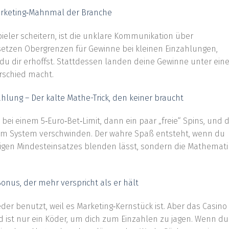
arketing‑Mahnmal der Branche
ieler scheitern, ist die unklare Kommunikation über
setzen Obergrenzen für Gewinne bei kleinen Einzahlungen,
 du dir erhoffst. Stattdessen landen deine Gewinne unter ei
rschied macht.
lung – Der kalte Mathe-Trick, den keiner braucht
 bei einem 5‑Euro‑Bet‑Limit, dann ein paar „freie“ Spins, und 
r im System verschwinden. Der wahre Spaß entsteht, wenn du
drigen Mindesteinsatzes blenden lässt, sondern die Mathemati
Bonus, der mehr verspricht als er hält
eder benutzt, weil es Marketing‑Kernstück ist. Aber das Casino 
eld ist nur ein Köder, um dich zum Einzahlen zu jagen. Wenn du