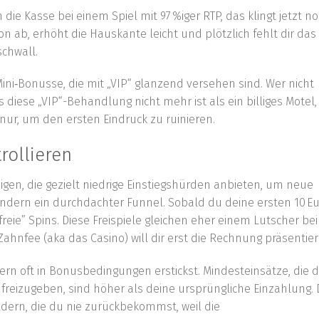
in die Kasse bei einem Spiel mit 97 %iger RTP, das klingt jetzt n
n ab, erhöht die Hauskante leicht und plötzlich fehlt dir das
schwall.
ini‑Bonusse, die mit „VIP“ glanzend versehen sind. Wer nicht
s diese „VIP“-Behandlung nicht mehr ist als ein billiges Motel,
nur, um den ersten Eindruck zu ruinieren.
rollieren
gen, die gezielt niedrige Einstiegshürden anbieten, um neue
 sondern ein durchdachter Funnel. Sobald du deine ersten 10 E
reie” Spins. Diese Freispiele gleichen eher einem Lutscher be
ahnfee (aka das Casino) will dir erst die Rechnung präsentier
etern oft in Bonusbedingungen erstickst. Mindesteinsätze, die 
freizugeben, sind höher als deine ursprüngliche Einzahlung.
eldern, die du nie zurückbekommst, weil die