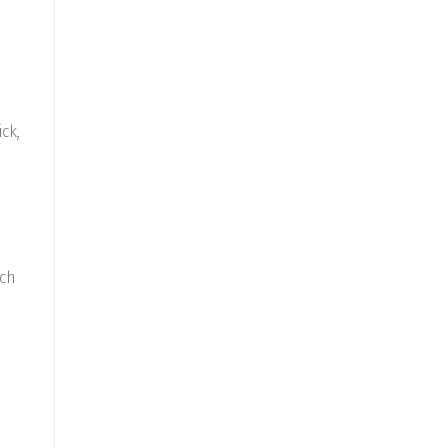
ck,
och