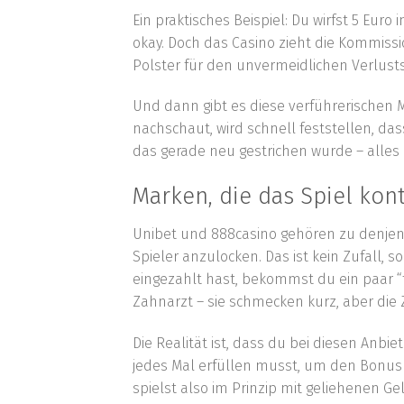
Ein praktisches Beispiel: Du wirfst 5 Euro 
okay. Doch das Casino zieht die Kommissio
Polster für den unvermeidlichen Verlust
Und dann gibt es diese verführerischen M
nachschaut, wird schnell feststellen, das
das gerade neu gestrichen wurde – alles 
Marken, die das Spiel kont
Unibet und 888casino gehören zu denjeni
Spieler anzulocken. Das ist kein Zufall,
eingezahlt hast, bekommst du ein paar “f
Zahnarzt – sie schmecken kurz, aber die Z
Die Realität ist, dass du bei diesen Anbi
jedes Mal erfüllen musst, um den Bonus 
spielst also im Prinzip mit geliehenen G