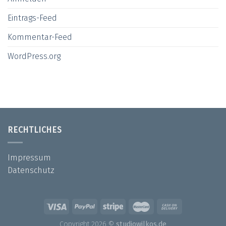
Eintrags-Feed
Kommentar-Feed
WordPress.org
RECHTLICHES
Impressum
Datenschutz
Copyright 2026 ©
studiowilkos.de