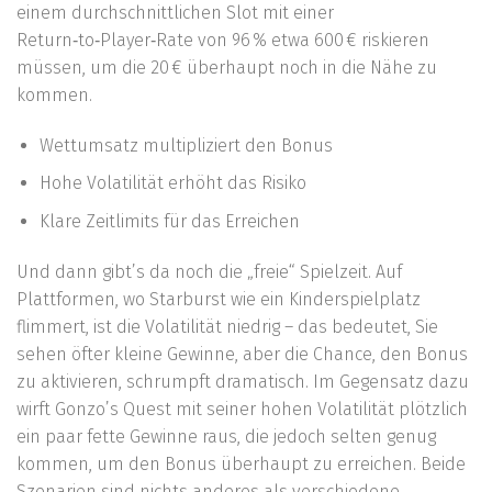
einem durchschnittlichen Slot mit einer
Return‑to‑Player‑Rate von 96 % etwa 600 € riskieren
müssen, um die 20 € überhaupt noch in die Nähe zu
kommen.
Wettumsatz multipliziert den Bonus
Hohe Volatilität erhöht das Risiko
Klare Zeitlimits für das Erreichen
Und dann gibt’s da noch die „freie“ Spielzeit. Auf
Plattformen, wo Starburst wie ein Kinderspielplatz
flimmert, ist die Volatilität niedrig – das bedeutet, Sie
sehen öfter kleine Gewinne, aber die Chance, den Bonus
zu aktivieren, schrumpft dramatisch. Im Gegensatz dazu
wirft Gonzo’s Quest mit seiner hohen Volatilität plötzlich
ein paar fette Gewinne raus, die jedoch selten genug
kommen, um den Bonus überhaupt zu erreichen. Beide
Szenarien sind nichts anderes als verschiedene