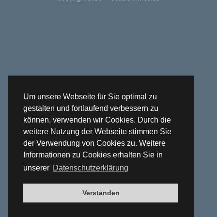
Um unsere Webseite für Sie optimal zu
gestalten und fortlaufend verbessern zu
können, verwenden wir Cookies. Durch die
weitere Nutzung der Webseite stimmen Sie
der Verwendung von Cookies zu. Weitere
Informationen zu Cookies erhalten Sie in
unserer
Datenschutzerklärung
Verstanden