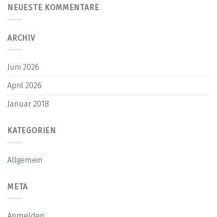
NEUESTE KOMMENTARE
ARCHIV
Juni 2026
April 2026
Januar 2018
KATEGORIEN
Allgemein
META
Anmelden