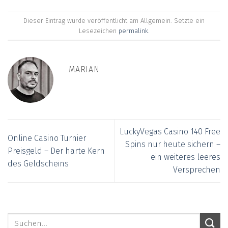
Dieser Eintrag wurde veröffentlicht am Allgemein. Setzte ein
Lesezeichen
permalink
.
MARIAN
LuckyVegas Casino 140 Free
Online Casino Turnier
Spins nur heute sichern –
Preisgeld – Der harte Kern
ein weiteres leeres
des Geldscheins
Versprechen