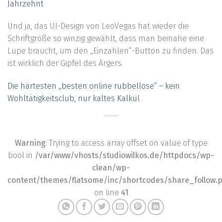
Jahrzehnt
Und ja, das UI-Design von LeoVegas hat wieder die
Schriftgröße so winzig gewählt, dass man beinahe eine
Lupe braucht, um den „Einzahlen“-Button zu finden. Das
ist wirklich der Gipfel des Ärgers.
Die härtesten „besten online rubbellose“ – kein
Wohltätigkeitsclub, nur kaltes Kalkül
Warning
: Trying to access array offset on value of type
bool in
/var/www/vhosts/studiowilkos.de/httpdocs/wp-
clean/wp-
content/themes/flatsome/inc/shortcodes/share_follow.
on line
41