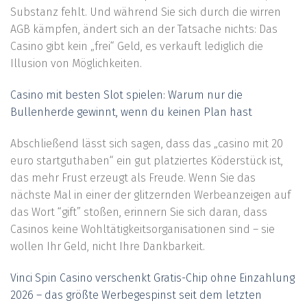
Substanz fehlt. Und während Sie sich durch die wirren
AGB kämpfen, ändert sich an der Tatsache nichts: Das
Casino gibt kein „frei“ Geld, es verkauft lediglich die
Illusion von Möglichkeiten.
Casino mit besten Slot spielen: Warum nur die
Bullenherde gewinnt, wenn du keinen Plan hast
Abschließend lässt sich sagen, dass das „casino mit 20
euro startguthaben“ ein gut platziertes Köderstück ist,
das mehr Frust erzeugt als Freude. Wenn Sie das
nächste Mal in einer der glitzernden Werbeanzeigen auf
das Wort “gift” stoßen, erinnern Sie sich daran, dass
Casinos keine Wohltätigkeitsorganisationen sind – sie
wollen Ihr Geld, nicht Ihre Dankbarkeit.
Vinci Spin Casino verschenkt Gratis-Chip ohne Einzahlung
2026 – das größte Werbegespinst seit dem letzten