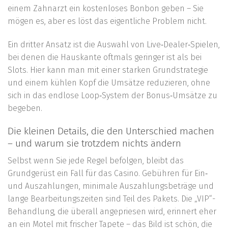
einem Zahnarzt ein kostenloses Bonbon geben – Sie
mögen es, aber es löst das eigentliche Problem nicht.
Ein dritter Ansatz ist die Auswahl von Live‑Dealer‑Spielen,
bei denen die Hauskante oftmals geringer ist als bei
Slots. Hier kann man mit einer starken Grundstrategie
und einem kühlen Kopf die Umsätze reduzieren, ohne
sich in das endlose Loop‑System der Bonus‑Umsätze zu
begeben.
Die kleinen Details, die den Unterschied machen
– und warum sie trotzdem nichts ändern
Selbst wenn Sie jede Regel befolgen, bleibt das
Grundgerüst ein Fall für das Casino. Gebühren für Ein‑
und Auszahlungen, minimale Auszahlungsbeträge und
lange Bearbeitungszeiten sind Teil des Pakets. Die „VIP“-
Behandlung, die überall angepriesen wird, erinnert eher
an ein Motel mit frischer Tapete – das Bild ist schön, die