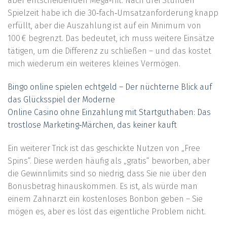
aber entscheidenden Mega‑Hit. Nach drei Stunden
Spielzeit habe ich die 30‑fach‑Umsatzanforderung knapp
erfüllt, aber die Auszahlung ist auf ein Minimum von
100 € begrenzt. Das bedeutet, ich muss weitere Einsätze
tätigen, um die Differenz zu schließen – und das kostet
mich wiederum ein weiteres kleines Vermögen.
Bingo online spielen echtgeld – Der nüchterne Blick auf
das Glücksspiel der Moderne
Online Casino ohne Einzahlung mit Startguthaben: Das
trostlose Marketing‑Märchen, das keiner kauft
Ein weiterer Trick ist das geschickte Nutzen von „Free
Spins“. Diese werden häufig als „gratis“ beworben, aber
die Gewinnlimits sind so niedrig, dass Sie nie über den
Bonusbetrag hinauskommen. Es ist, als würde man
einem Zahnarzt ein kostenloses Bonbon geben – Sie
mögen es, aber es löst das eigentliche Problem nicht.