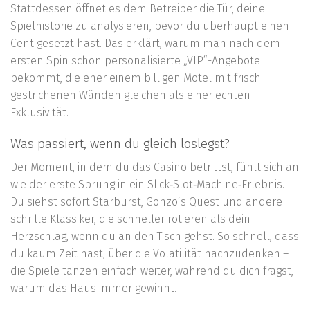
Stattdessen öffnet es dem Betreiber die Tür, deine
Spielhistorie zu analysieren, bevor du überhaupt einen
Cent gesetzt hast. Das erklärt, warum man nach dem
ersten Spin schon personalisierte „VIP“-Angebote
bekommt, die eher einem billigen Motel mit frisch
gestrichenen Wänden gleichen als einer echten
Exklusivität.
Was passiert, wenn du gleich loslegst?
Der Moment, in dem du das Casino betrittst, fühlt sich an
wie der erste Sprung in ein Slick‑Slot‑Machine‑Erlebnis.
Du siehst sofort Starburst, Gonzo’s Quest und andere
schrille Klassiker, die schneller rotieren als dein
Herzschlag, wenn du an den Tisch gehst. So schnell, dass
du kaum Zeit hast, über die Volatilität nachzudenken –
die Spiele tanzen einfach weiter, während du dich fragst,
warum das Haus immer gewinnt.