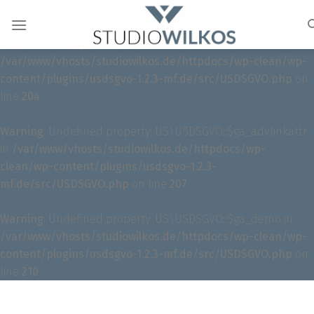
Warning
: Undefined property:
US\USDSGVO::$ga_trackoutboundlinks in
/var/www/vhosts/studiowilkos.de/httpdocs/wp-clean/wp-
content/plugins/usdsgvo-1.2.3-mf.de/src/USDSGVO.php
on
line
204
Warning
: Undefined property: US\USDSGVO::$ga_advlinkattr
in
/var/www/vhosts/studiowilkos.de/httpdocs/wp-
clean/wp-content/plugins/usdsgvo-1.2.3-
mf.de/src/USDSGVO.php
on line
207
Warning
: Undefined property: US\USDSGVO::$ga_demo in
/var/www/vhosts/studiowilkos.de/httpdocs/wp-clean/wp-
content/plugins/usdsgvo-1.2.3-mf.de/src/USDSGVO.php
on
line
210
Skip
to