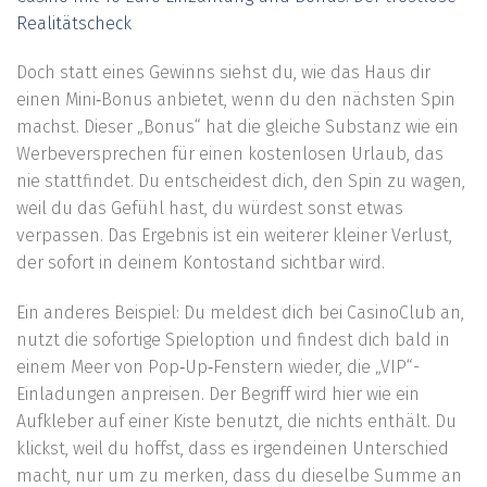
Realitätscheck
Doch statt eines Gewinns siehst du, wie das Haus dir
einen Mini‑Bonus anbietet, wenn du den nächsten Spin
machst. Dieser „Bonus“ hat die gleiche Substanz wie ein
Werbeversprechen für einen kostenlosen Urlaub, das
nie stattfindet. Du entscheidest dich, den Spin zu wagen,
weil du das Gefühl hast, du würdest sonst etwas
verpassen. Das Ergebnis ist ein weiterer kleiner Verlust,
der sofort in deinem Kontostand sichtbar wird.
Ein anderes Beispiel: Du meldest dich bei CasinoClub an,
nutzt die sofortige Spieloption und findest dich bald in
einem Meer von Pop‑Up‑Fenstern wieder, die „VIP“-
Einladungen anpreisen. Der Begriff wird hier wie ein
Aufkleber auf einer Kiste benutzt, die nichts enthält. Du
klickst, weil du hoffst, dass es irgendeinen Unterschied
macht, nur um zu merken, dass du dieselbe Summe an