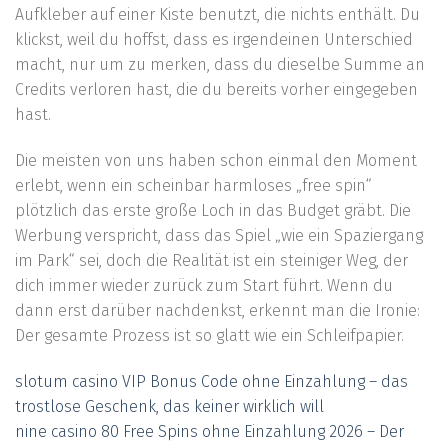
Aufkleber auf einer Kiste benutzt, die nichts enthält. Du
klickst, weil du hoffst, dass es irgendeinen Unterschied
macht, nur um zu merken, dass du dieselbe Summe an
Credits verloren hast, die du bereits vorher eingegeben
hast.
Die meisten von uns haben schon einmal den Moment
erlebt, wenn ein scheinbar harmloses „free spin“
plötzlich das erste große Loch in das Budget gräbt. Die
Werbung verspricht, dass das Spiel „wie ein Spaziergang
im Park“ sei, doch die Realität ist ein steiniger Weg, der
dich immer wieder zurück zum Start führt. Wenn du
dann erst darüber nachdenkst, erkennt man die Ironie:
Der gesamte Prozess ist so glatt wie ein Schleifpapier.
slotum casino VIP Bonus Code ohne Einzahlung – das
trostlose Geschenk, das keiner wirklich will
nine casino 80 Free Spins ohne Einzahlung 2026 – Der