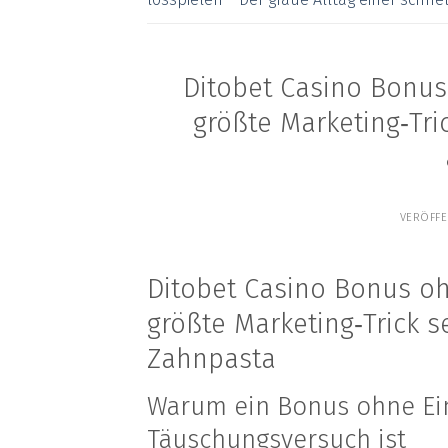
Ditobet Casino Bonus
größte Marketing‑Tri
VERÖFFE
Ditobet Casino Bonus oh
größte Marketing‑Trick 
Zahnpasta
Warum ein Bonus ohne Ein
Täuschungsversuch ist