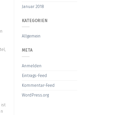
Januar 2018
KATEGORIEN
en
Allgemein
tel,
META
Anmelden
Eintrags-Feed
Kommentar-Feed
WordPress.org
ist
nn