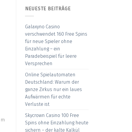
NEUESTE BEITRÄGE
Galaxyno Casino
verschwendet 160 Free Spins
für neue Spieler ohne
Einzahlung – ein
Paradebeispiel für leere
Versprechen
Online Spielautomaten
Deutschland: Warum der
ganze Zirkus nur ein laues
Aufwärmen für echte
Verluste ist
Skycrown Casino 100 Free
zum
Spins ohne Einzahlung heute
sichern – der kalte Kalkül