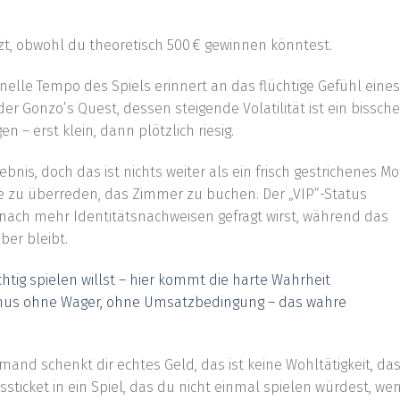
zt, obwohl du theoretisch 500 € gewinnen könntest.
chnelle Tempo des Spiels erinnert an das flüchtige Gefühl eines
er Gonzo’s Quest, dessen steigende Volatilität ist ein bissch
– erst klein, dann plötzlich riesig.
ebnis, doch das ist nichts weiter als ein frisch gestrichenes Mo
te zu überreden, das Zimmer zu buchen. Der „VIP“-Status
r nach mehr Identitätsnachweisen gefragt wirst, während das
ber bleibt.
htig spielen willst – hier kommt die harte Wahrheit
onus ohne Wager, ohne Umsatzbedingung – das wahre
and schenkt dir echtes Geld, das ist keine Wohltätigkeit, das 
lassticket in ein Spiel, das du nicht einmal spielen würdest, we