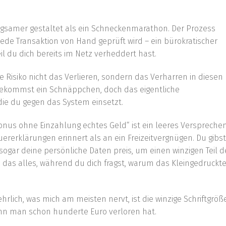
langsamer gestaltet als ein Schneckenmarathon. Der Prozess
ede Transaktion von Hand geprüft wird – ein bürokratischer
l du dich bereits im Netz verheddert hast.
e Risiko nicht das Verlieren, sondern das Verharren in diesen
 bekommst ein Schnäppchen, doch das eigentliche
die du gegen das System einsetzt.
Bonus ohne Einzahlung echtes Geld“ ist ein leeres Versprechen
euererklärungen erinnert als an ein Freizeitvergnügen. Du gibst
ogar deine persönliche Daten preis, um einen winzigen Teil d
das alles, während du dich fragst, warum das Kleingedruckt
hrlich, was mich am meisten nervt, ist die winzige Schriftgröß
enn man schon hunderte Euro verloren hat.