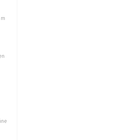
zum
en
ine