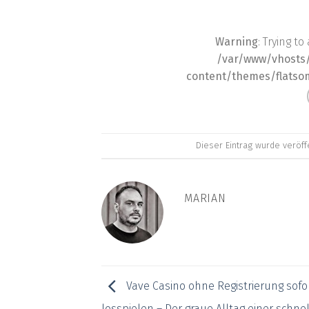
Warning
: Trying t
/var/www/vhosts/
content/themes/flatso
Dieser Eintrag wurde veröff
MARIAN
Vave Casino ohne Registrierung sofo
losspielen – Der graue Alltag einer schne