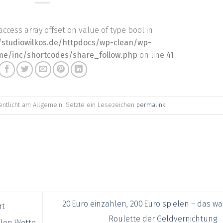
o access array offset on value of type bool in
studiowilkos.de/httpdocs/wp-clean/wp-
me/inc/shortcodes/share_follow.php
on line
41
entlicht am Allgemein. Setzte ein Lesezeichen
permalink
.
20 Euro einzahlen, 200 Euro spielen – das w
rt
Roulette der Geldvernichtung
llen Wette