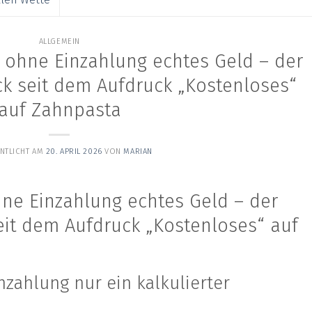
ALLGEMEIN
 ohne Einzahlung echtes Geld – der
ck seit dem Aufdruck „Kostenloses“
auf Zahnpasta
NTLICHT AM
20. APRIL 2026
VON
MARIAN
ne Einzahlung echtes Geld – der
seit dem Aufdruck „Kostenloses“ auf
zahlung nur ein kalkulierter