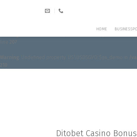
Warning
: Undefined property: US\USDSGVO::$ga_trackoutbou
mf.de/src/USDSGVO.php
on line
204
HOME
BUSINESSPO
Warning
: Undefined property: US\USDSGVO::$ga_advlinkattr 
line
207
Warning
: Undefined property: US\USDSGVO::$ga_demo in
/va
210
Skip
to
content
Ditobet Casino Bonus