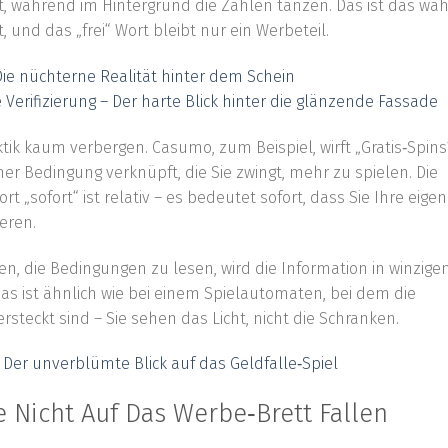
kt, während im Hintergrund die Zahlen tanzen. Das ist das wa
 und das „frei“ Wort bleibt nur ein Werbeteil.
Die nüchterne Realität hinter dem Schein
erifizierung – Der harte Blick hinter die glänzende Fassade
aktik kaum verbergen. Casumo, zum Beispiel, wirft „Gratis‑Spins
einer Bedingung verknüpft, die Sie zwingt, mehr zu spielen. Die
t „sofort“ ist relativ – es bedeutet sofort, dass Sie Ihre eige
eren.
n, die Bedingungen zu lesen, wird die Information in winzigen
as ist ähnlich wie bei einem Spielautomaten, bei dem die
rsteckt sind – Sie sehen das Licht, nicht die Schranken.
Der unverblümte Blick auf das Geldfalle‑Spiel
e Nicht Auf Das Werbe‑Brett Fallen