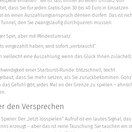
reispiele erhalten“ Teil ist fast immer an einen Umsatz von
t, dass Sie für jeden Gratis‑Spin 30 bis 40 Euro in Einsätzen
t an einen Auszahlungsanspruch denken dürfen. Das ist nic
r Tunnel, den Sie zwangsläufig durchqueren müssen.
ger Spin, aber mit Mindestumsatz.
its eingezahlt haben, wird sofort „verbraucht“.
 vielleicht eine Auszahlung, wenn das Glück Ihnen zulächelt.
windigkeit einer Starburst‑Runde: blitzschnell, leicht
 gebaut, dass Sie mehr setzen, als Sie zurückbekommen. Gonz
en das Gefühl gibt, jedes Mal an der Grenze zu spielen – ähnlic
en.
ter den Versprechen
ieler. Der „Jetzt losspielen“ Aufruf ist ein lautes Signal, das 
nns erzeugt – aber das ist reine Täuschung. Sie tauchen ein i