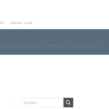
ean/wp-content/plugins/usdsgvo-1.2.3-
ZEN
KONTAKT & WIR
content/plugins/usdsgvo-1.2.3-mf.de/src/USDSGVO.php
on
ent/plugins/usdsgvo-1.2.3-mf.de/src/USDSGVO.php
on line