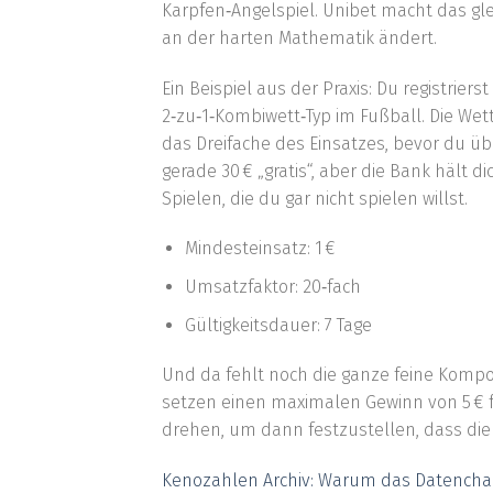
Karpfen‑Angelspiel. Unibet macht das glei
an der harten Mathematik ändert.
Ein Beispiel aus der Praxis: Du registriers
2‑zu‑1‑Kombiwett‑Typ im Fußball. Die We
das Dreifache des Einsatzes, bevor du 
gerade 30 € „gratis“, aber die Bank hält d
Spielen, die du gar nicht spielen willst.
Mindesteinsatz: 1 €
Umsatzfaktor: 20‑fach
Gültigkeitsdauer: 7 Tage
Und da fehlt noch die ganze feine Kompo
setzen einen maximalen Gewinn von 5 € fe
drehen, um dann festzustellen, dass die G
Kenozahlen Archiv: Warum das Datenchao