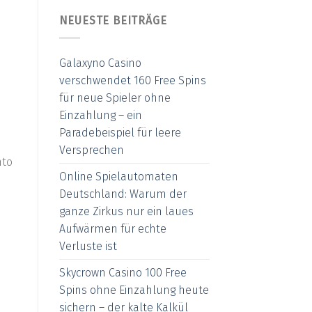
NEUESTE BEITRÄGE
Galaxyno Casino
verschwendet 160 Free Spins
für neue Spieler ohne
Einzahlung – ein
Paradebeispiel für leere
Versprechen
nto
Online Spielautomaten
Deutschland: Warum der
ganze Zirkus nur ein laues
Aufwärmen für echte
Verluste ist
Skycrown Casino 100 Free
Spins ohne Einzahlung heute
sichern – der kalte Kalkül