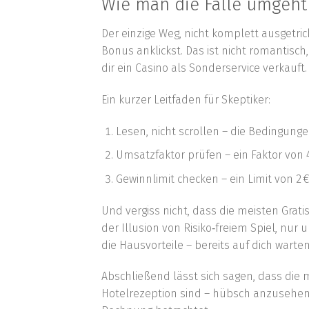
Wie man die Falle umgeht 
Der einzige Weg, nicht komplett ausgetri
Bonus anklickst. Das ist nicht romantisch
dir ein Casino als Sonderservice verkauft.
Ein kurzer Leitfaden für Skeptiker:
Lesen, nicht scrollen – die Bedingunge
Umsatzfaktor prüfen – ein Faktor von 4
Gewinnlimit checken – ein Limit von 2 €
Und vergiss nicht, dass die meisten Grati
der Illusion von Risiko‑freiem Spiel, nur 
die Hausvorteile – bereits auf dich warten
Abschließend lässt sich sagen, dass die 
Hotelrezeption sind – hübsch anzusehen,