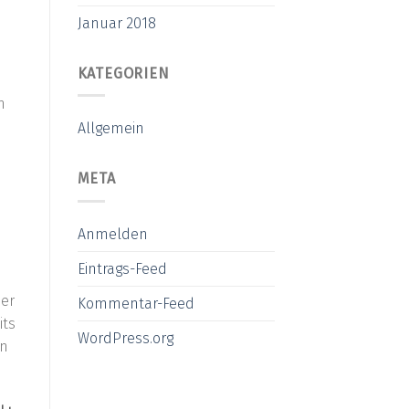
Januar 2018
KATEGORIEN
n
Allgemein
META
Anmelden
Eintrags-Feed
ier
Kommentar-Feed
its
WordPress.org
in