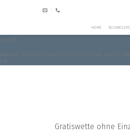
Warning
: Undefined property: US\USDSGVO::$ga_trackoutbou
mf.de/src/USDSGVO.php
on line
204
HOME
BUSINESSPO
Warning
: Undefined property: US\USDSGVO::$ga_advlinkattr 
line
207
Warning
: Undefined property: US\USDSGVO::$ga_demo in
/va
210
Skip
to
content
Gratiswette ohne Ein