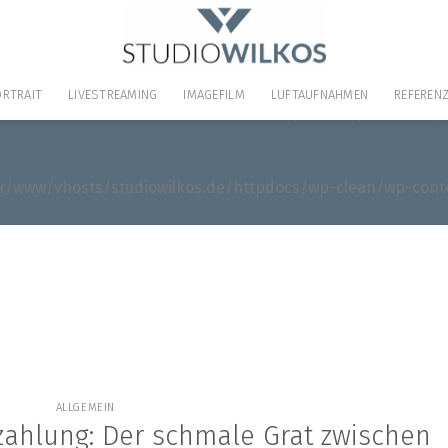
ndlinks in
/var/www/vhosts/studiowilkos.de/httpdocs/wp-cl
RTRAIT
LIVESTREAMING
IMAGEFILM
LUFTAUFNAHMEN
REFEREN
in
/var/www/vhosts/studiowilkos.de/httpdocs/wp-clean/wp-
r/www/vhosts/studiowilkos.de/httpdocs/wp-clean/wp-cont
ALLGEMEIN
zahlung: Der schmale Grat zwischen