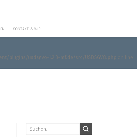
ean/wp-content/plugins/usdsgvo-1.2.3-
ZEN
KONTAKT & WIR
content/plugins/usdsgvo-1.2.3-mf.de/src/USDSGVO.php
on
ent/plugins/usdsgvo-1.2.3-mf.de/src/USDSGVO.php
on line