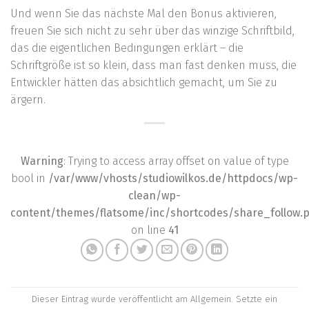
Und wenn Sie das nächste Mal den Bonus aktivieren,
freuen Sie sich nicht zu sehr über das winzige Schriftbild,
das die eigentlichen Bedingungen erklärt – die
Schriftgröße ist so klein, dass man fast denken muss, die
Entwickler hätten das absichtlich gemacht, um Sie zu
ärgern.
Warning
: Trying to access array offset on value of type
bool in
/var/www/vhosts/studiowilkos.de/httpdocs/wp-
clean/wp-
content/themes/flatsome/inc/shortcodes/share_follow.
on line
41
Dieser Eintrag wurde veröffentlicht am Allgemein. Setzte ein