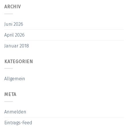
ARCHIV
Juni 2026
April 2026
Januar 2018
KATEGORIEN
Allgemein
META
Anmelden
Eintrags-Feed