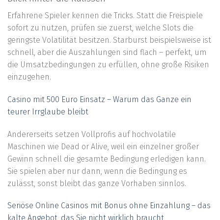
Erfahrene Spieler kennen die Tricks. Statt die Freispiele
sofort zu nutzen, prüfen sie zuerst, welche Slots die
geringste Volatilität besitzen. Starburst beispielsweise ist
schnell, aber die Auszahlungen sind flach – perfekt, um
die Umsatzbedingungen zu erfüllen, ohne große Risiken
einzugehen.
Casino mit 500 Euro Einsatz – Warum das Ganze ein
teurer Irrglaube bleibt
Andererseits setzen Vollprofis auf hochvolatile
Maschinen wie Dead or Alive, weil ein einzelner großer
Gewinn schnell die gesamte Bedingung erledigen kann.
Sie spielen aber nur dann, wenn die Bedingung es
zulässt, sonst bleibt das ganze Vorhaben sinnlos.
Seriöse Online Casinos mit Bonus ohne Einzahlung – das
kalte Angebot, das Sie nicht wirklich braucht