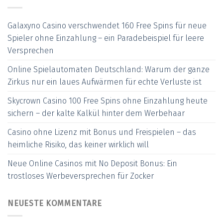
Galaxyno Casino verschwendet 160 Free Spins für neue
Spieler ohne Einzahlung – ein Paradebeispiel für leere
Versprechen
Online Spielautomaten Deutschland: Warum der ganze
Zirkus nur ein laues Aufwärmen für echte Verluste ist
Skycrown Casino 100 Free Spins ohne Einzahlung heute
sichern – der kalte Kalkül hinter dem Werbehaar
Casino ohne Lizenz mit Bonus und Freispielen – das
heimliche Risiko, das keiner wirklich will
Neue Online Casinos mit No Deposit Bonus: Ein
trostloses Werbeversprechen für Zocker
NEUESTE KOMMENTARE