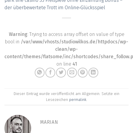
park line casino 55 Freispiele ohne Einzahlung Bonus –
der überbewertete Trott im Online‑Glücksspiel
Warning
: Trying to access array offset on value of type
bool in
/var/www/vhosts/studiowilkos.de/httpdocs/wp-
clean/wp-
content/themes/flatsome/inc/shortcodes/share_follow.
on line
41
Dieser Eintrag wurde veröffentlicht am Allgemein. Setzte ein
Lesezeichen
permalink
.
MARIAN