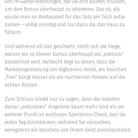
von In‑Game‑Währungen, die Sie erst kaufen müssen,
um den Bonus überhaupt zu aktivieren. Das ist, als
würde man im Restaurant für das Salz am Tisch extra
zahlen – völlig unnötig und nur dazu da, das Haus zu
füttern.
Und während all das geschieht, stellt sich die Frage,
warum ein so kleiner Bonus überhaupt als „exklusiv“
bezeichnet wird. Vielleicht liegt es daran, dass die
Marketingabteilung von big5casino denkt, ein bisschen
„free“ klingt besser als ein nüchterner Hinweis auf die
echten Kosten.
Zum Schluss bleibt nur zu sagen, dass die meisten
dieser „exklusiven“ Angebote kaum mehr sind als ein
weiterer Punkt im endlosen Spiellisten‑Check, den Sie
jeden Tag durchklicken, während Sie versuchen,
wenigstens ein bisschen von Ihrem Geld zurückzuholen.