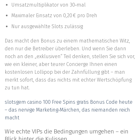
Umsatzmultiplikator von 30‑mal
Maximaler Einsatz von 0,20 € pro Dreh
Nur ausgewählte Slots zulässig
Das macht den Bonus zu einem mathematischen Witz,
den nur die Betreiber überleben. Und wenn Sie dann
noch an den „exklusiven“ Teil denken, stellen Sie sich vor,
wie ein kleiner, aber teurer Concierge Ihnen einen
kostenlosen Lollipop bei der Zahnfüllung gibt – man
merkt sofort, dass das nichts mit echter Wertschöpfung
zu tun hat.
slotsgem casino 100 Free Spins gratis Bonus Code heute
– das nervige Marketing‑Märchen, das niemanden reich
macht
Wie echte VIPs die Bedingungen umgehen – ein
Blick hinter die Kulissen