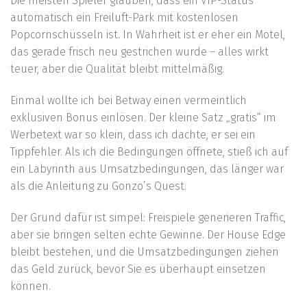
Die meisten Spieler glauben, dass ein VIP-Status
automatisch ein Freiluft-Park mit kostenlosen
Popcornschüsseln ist. In Wahrheit ist er eher ein Motel,
das gerade frisch neu gestrichen wurde – alles wirkt
teuer, aber die Qualität bleibt mittelmäßig.
Einmal wollte ich bei Betway einen vermeintlich
exklusiven Bonus einlösen. Der kleine Satz „gratis“ im
Werbetext war so klein, dass ich dachte, er sei ein
Tippfehler. Als ich die Bedingungen öffnete, stieß ich auf
ein Labyrinth aus Umsatzbedingungen, das länger war
als die Anleitung zu Gonzo’s Quest.
Der Grund dafür ist simpel: Freispiele generieren Traffic,
aber sie bringen selten echte Gewinne. Der House Edge
bleibt bestehen, und die Umsatzbedingungen ziehen
das Geld zurück, bevor Sie es überhaupt einsetzen
können.