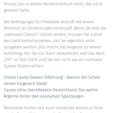
Prinzip, das in jedem Werbedrehbuch steht, das ich je
gelesen habe.
Die Bedingungen für Freispiele sind oft mit einem
Minimum an Einzahlungen verknüpft. Wenn Sie also die
„exklusive Chance“ nutzen wollen, müssen Sie zuerst
das Geld hinterherziehen, das Sie eigentlich nicht
ausgeben wollten. Das macht das Angebot zu einem
Aufschlag, den Sie nur dann akzeptieren, weil das Wort
„VIP“ im Titel steht und Sie sich nicht wie ein normaler
Spieler fühlen wollen.
Online Casino Gewinn Erfahrung – Warum der Schein
immer trügerisch bleibt
Casino ohne Identifikation Deutschland: Das wahre
Ärgernis hinter den anonymen Spielzeugen
Manchmal finden sich auch versteckte Kosten in Form