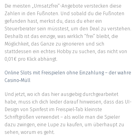
Die meisten „Umsatzfrei“-Angebote verstecken diese
Zahlen in den Fußnoten. Und sobald du die Fußnoten
gefunden hast, merkst du, dass du eher ein
Steuerberater sein müsstest, um den Deal zu verstehen.
Deshalb ist das einzige, was wirklich “frei” bleibt, die
Möglichkeit, das Ganze zu ignorieren und sich
stattdessen ein echtes Hobby zu suchen, das nicht von
0,01 € pro Klick abhängt.
Online Slots mit Freispielen ohne Einzahlung – der wahre
Casino‑Müll
Und jetzt, wo ich das hier ausgiebig durchgearbeitet
habe, muss ich dich leider darauf hinweisen, dass das UI-
Design von Spinfest im Freispiel‑Tab kleinste
Schriftgrößen verwendet – als wolle man die Spieler
dazu zwingen, eine Lupe zu kaufen, um überhaupt zu
sehen, worum es geht.