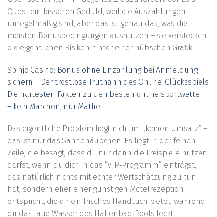
Quest ein bisschen Geduld, weil die Auszahlungen
unregelmäßig sind, aber das ist genau das, was die
meisten Bonusbedingungen ausnutzen – sie verstecken
die eigentlichen Risiken hinter einer hübschen Grafik.
Spinjo Casino: Bonus ohne Einzahlung bei Anmeldung
sichern – Der trostlose Truthahn des Online-Glücksspiels
Die härtesten Fakten zu den besten online sportwetten
– kein Märchen, nur Mathe
Das eigentliche Problem liegt nicht im „keinen Umsatz“ –
das ist nur das Sahnehäubchen. Es liegt in der feinen
Zeile, die besagt, dass du nur dann die Freispiele nutzen
darfst, wenn du dich in das “VIP‑Programm” einträgst,
das natürlich nichts mit echter Wertschätzung zu tun
hat, sondern eher einer günstigen Motelrezeption
entspricht, die dir ein frisches Handtuch bietet, während
du das laue Wasser des Hallenbad‑Pools leckt.