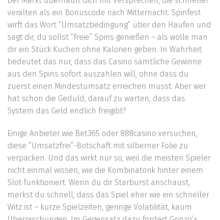
Der Markt überhäuft dich mit Versprechen, die schneller
veralten als ein Bonuscode nach Mitternacht. Spinfest
wirft das Wort “Umsatzbedingung” über den Haufen und
sagt dir, du sollst “freie” Spins genießen – als wolle man
dir ein Stück Kuchen ohne Kalorien geben. In Wahrheit
bedeutet das nur, dass das Casino sämtliche Gewinne
aus den Spins sofort auszahlen will, ohne dass du
zuerst einen Mindestumsatz erreichen musst. Aber wer
hat schon die Geduld, darauf zu warten, dass das
System das Geld endlich freigibt?
Einige Anbieter wie Bet365 oder 888casino versuchen,
diese “Umsatzfrei”-Botschaft mit silberner Folie zu
verpacken. Und das wirkt nur so, weil die meisten Spieler
nicht einmal wissen, wie die Kombinatorik hinter einem
Slot funktioniert. Wenn du dir Starburst anschaust,
merkst du schnell, dass das Spiel eher wie ein schneller
Witz ist – kurze Spielzeiten, geringe Volatilität, kaum
Überraschungen. Im Gegensatz dazu fordert Gonzo’s