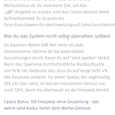
Mechanismus ist. Du investierst Zeit, um das
„„gift“‑Angebot zu nutzen, und das Casino kassiert deine
Aufmerksamkeit. Es ist quasi ein
Zehn‑Euro‑Gewinn‑für‑die‑Erwartung‑auf‑Zehn‑Euro‑Verlust
Wie du das System nicht völlig übersehen solltest
Ein bisschen Mathe hilft hier mehr als jede
Glückssträhne. Rechne dir die potenziellen
Auszahlungen durch, bevor du auf “Jetzt spielen” klickst.
Wenn das Spiel eine durchschnittliche Rücklaufquote
von 96 % hat, bedeutet das, dass du auf lange Sicht 4 %
des Einsatzes verlierst. Für einen Spieler, der regelmäßig
10 € pro Spin setzt, ist das ein monatlicher Verlust von
rund 120 €, bevor du überhaupt an die Freispiele denkst.
Casino Bonus 100 Freispiele ohne Einzahlung – das
wahre Geld‑Kalkül hinter dem Werbe‑Gimmick