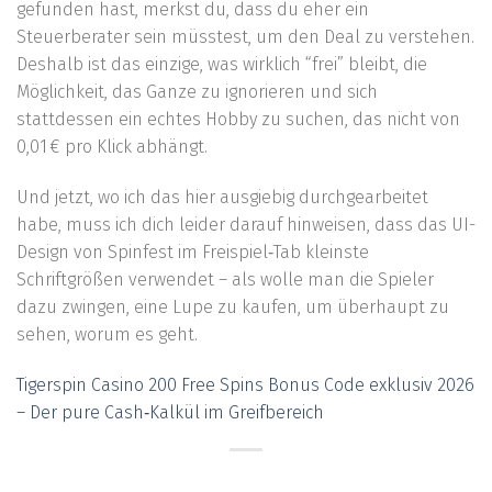
gefunden hast, merkst du, dass du eher ein
Steuerberater sein müsstest, um den Deal zu verstehen.
Deshalb ist das einzige, was wirklich “frei” bleibt, die
Möglichkeit, das Ganze zu ignorieren und sich
stattdessen ein echtes Hobby zu suchen, das nicht von
0,01 € pro Klick abhängt.
Und jetzt, wo ich das hier ausgiebig durchgearbeitet
habe, muss ich dich leider darauf hinweisen, dass das UI-
Design von Spinfest im Freispiel‑Tab kleinste
Schriftgrößen verwendet – als wolle man die Spieler
dazu zwingen, eine Lupe zu kaufen, um überhaupt zu
sehen, worum es geht.
Tigerspin Casino 200 Free Spins Bonus Code exklusiv 2026
– Der pure Cash‑Kalkül im Greifbereich