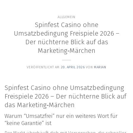
content
ALLGEMEIN
Spinfest Casino ohne
Umsatzbedingung Freispiele 2026 –
Der nüchterne Blick auf das
Marketing‑Märchen
VERÖFFENTLICHT AM
20. APRIL 2026
VON
MARIAN
Spinfest Casino ohne Umsatzbedingung
Freispiele 2026 – Der nüchterne Blick auf
das Marketing‑Märchen
Warum “Umsatzfrei” nur ein weiteres Wort für
“keine Garantie” ist