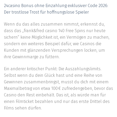
24casino Bonus ohne Einzahlung exklusiver Code 2026:
Der trostlose Trost für hoffnungslose Spieler
Wenn du das alles zusammen nimmst, erkennst du,
dass das „frank&fred casino 140 Free Spins nur heute
sichern“ keine Möglichkeit ist, ein Vermögen zu machen,
sondern ein weiteres Beispiel dafür, wie Casinos die
Kunden mit glänzenden Versprechungen locken, um
ihre Gewinnmarge zu füttern.
Ein anderer kritischer Punkt: Die Auszahlungslimits.
Selbst wenn du dein Glück hast und eine Reihe von
Gewinnen zusammenbringst, musst du dich mit einem
Maximalbetrag von etwa 100 € zufriedengeben, bevor das
Casino den Rest einbehält. Das ist, als würde man für
einen Filmticket bezahlen und nur das erste Drittel des
Films sehen dürfen.