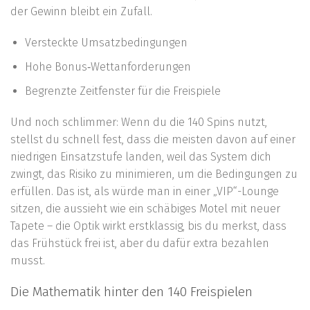
der Gewinn bleibt ein Zufall.
Versteckte Umsatzbedingungen
Hohe Bonus‑Wettanforderungen
Begrenzte Zeitfenster für die Freispiele
Und noch schlimmer: Wenn du die 140 Spins nutzt,
stellst du schnell fest, dass die meisten davon auf einer
niedrigen Einsatzstufe landen, weil das System dich
zwingt, das Risiko zu minimieren, um die Bedingungen zu
erfüllen. Das ist, als würde man in einer „VIP“-Lounge
sitzen, die aussieht wie ein schäbiges Motel mit neuer
Tapete – die Optik wirkt erstklassig, bis du merkst, dass
das Frühstück frei ist, aber du dafür extra bezahlen
musst.
Die Mathematik hinter den 140 Freispielen