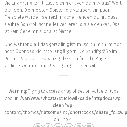
Die Erfahrung lehrt: Lass dich nicht von dem „gratis“ Wort
blenden. Die meisten Spieler, die glauben, ein paar
Freispiele würden sie reich machen, enden damit, dass
sie ihre Bankroll schneller verlieren, als sie denken. Das
ist kein Geheimnis, das ist Mathe.
Und während all das geradlinig ist, muss ich mich immer
noch über das kleinste Ding ärgern: Die Schriftgröße im
Bonus‑Pop‑up ist so winzig, dass ich fast die Augen
verliere, wenn ich die Bedingungen lesen will.
Warning
: Trying to access array offset on value of type
bool in
/var/www/vhosts/studiowilkos.de/httpdocs/wp-
clean/wp-
content/themes/flatsome/inc/shortcodes/share_follow.
on line
41