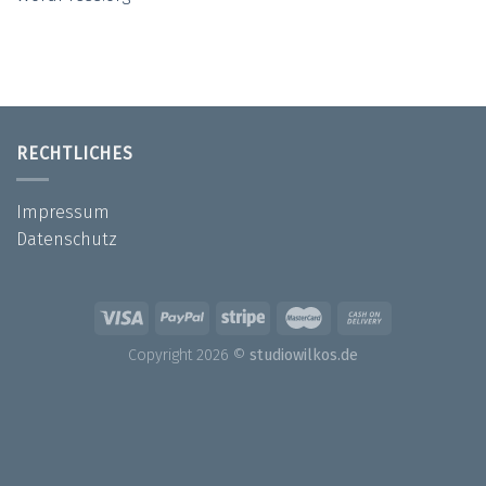
RECHTLICHES
Impressum
Datenschutz
Copyright 2026 ©
studiowilkos.de