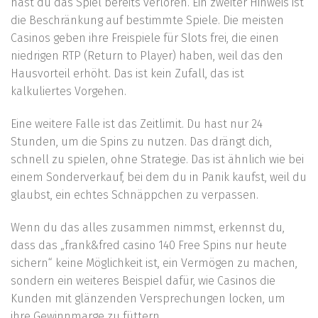
hast du das Spiel bereits verloren. Ein zweiter Hinweis ist
die Beschränkung auf bestimmte Spiele. Die meisten
Casinos geben ihre Freispiele für Slots frei, die einen
niedrigen RTP (Return to Player) haben, weil das den
Hausvorteil erhöht. Das ist kein Zufall, das ist
kalkuliertes Vorgehen.
Eine weitere Falle ist das Zeitlimit. Du hast nur 24
Stunden, um die Spins zu nutzen. Das drängt dich,
schnell zu spielen, ohne Strategie. Das ist ähnlich wie bei
einem Sonderverkauf, bei dem du in Panik kaufst, weil du
glaubst, ein echtes Schnäppchen zu verpassen.
Wenn du das alles zusammen nimmst, erkennst du,
dass das „frank&fred casino 140 Free Spins nur heute
sichern“ keine Möglichkeit ist, ein Vermögen zu machen,
sondern ein weiteres Beispiel dafür, wie Casinos die
Kunden mit glänzenden Versprechungen locken, um
ihre Gewinnmarge zu füttern.