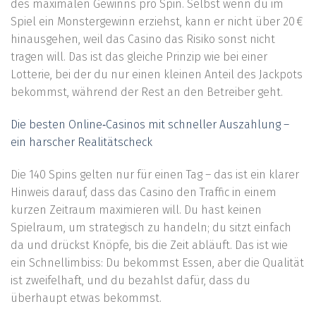
des maximalen Gewinns pro Spin. Selbst wenn du im
Spiel ein Monstergewinn erziehst, kann er nicht über 20 €
hinausgehen, weil das Casino das Risiko sonst nicht
tragen will. Das ist das gleiche Prinzip wie bei einer
Lotterie, bei der du nur einen kleinen Anteil des Jackpots
bekommst, während der Rest an den Betreiber geht.
Die besten Online‑Casinos mit schneller Auszahlung –
ein harscher Realitätscheck
Die 140 Spins gelten nur für einen Tag – das ist ein klarer
Hinweis darauf, dass das Casino den Traffic in einem
kurzen Zeitraum maximieren will. Du hast keinen
Spielraum, um strategisch zu handeln; du sitzt einfach
da und drückst Knöpfe, bis die Zeit abläuft. Das ist wie
ein Schnellimbiss: Du bekommst Essen, aber die Qualität
ist zweifelhaft, und du bezahlst dafür, dass du
überhaupt etwas bekommst.