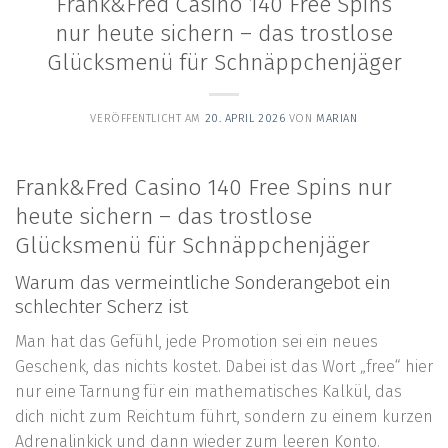
Frank&Fred Casino 140 Free Spins
nur heute sichern – das trostlose
Glücksmenü für Schnäppchenjäger
VERÖFFENTLICHT AM
20. APRIL 2026
VON
MARIAN
Frank&Fred Casino 140 Free Spins nur
heute sichern – das trostlose
Glücksmenü für Schnäppchenjäger
Warum das vermeintliche Sonderangebot ein
schlechter Scherz ist
Man hat das Gefühl, jede Promotion sei ein neues
Geschenk, das nichts kostet. Dabei ist das Wort „free“ hier
nur eine Tarnung für ein mathematisches Kalkül, das
dich nicht zum Reichtum führt, sondern zu einem kurzen
Adrenalinkick und dann wieder zum leeren Konto.