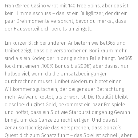
Frank&Fred Casino wirbt mit 140 Free Spins, aber das ist
kein Himmelsschuss – das ist ein Billigflitzer, der dir ein
paar Drehmomente verspricht, bevor du merkst, dass
der Hausvorteil dich bereits umzingelt.
Ein kurzer Blick bei anderen Anbietern wie Bet365 und
Unibet zeigt, dass die versprochenen Boni kaum mehr
sind als ein Köder, der in der gleichen Falle hängt. Bet365
lockt mit einem „100% Bonus bis 200€“, aber das ist nur
halbso viel, wenn du die Umsatzbedingungen
durchrechnen musst. Unibet wiederum bietet einen
Willkommensgutschein, der bei genauer Betrachtung
mehr Aufwand kostet, als er wert ist. Die Realität bleibt
dieselbe: du gibst Geld, bekommst ein paar Freispiele
und hoffst, dass ein Slot wie Starburst dir genug Gewinn
bringt, um das Ganze zu rechtfertigen. Und das ist
genauso flüchtig wie das Versprechen, dass Gonzo’s
Quest dich zum Schatz führt – das Spiel ist schnell, aber