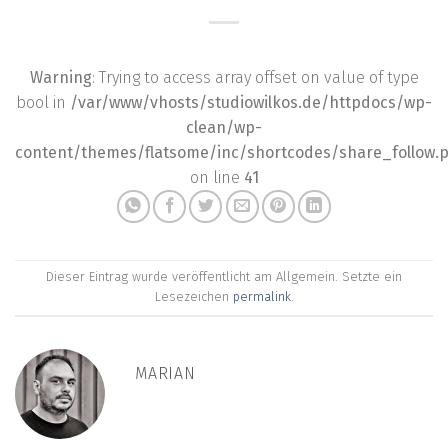
Warning
: Trying to access array offset on value of type
bool in
/var/www/vhosts/studiowilkos.de/httpdocs/wp-
clean/wp-
content/themes/flatsome/inc/shortcodes/share_follow.
on line
41
Dieser Eintrag wurde veröffentlicht am Allgemein. Setzte ein
Lesezeichen
permalink
.
MARIAN