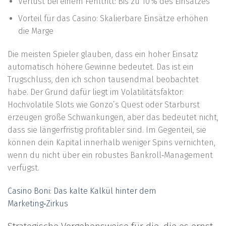
Verlust bei einem Fehltritt: Bis zu 10 % des Einsatzes
Vorteil für das Casino: Skalierbare Einsätze erhöhen
die Marge
Die meisten Spieler glauben, dass ein hoher Einsatz
automatisch höhere Gewinne bedeutet. Das ist ein
Trugschluss, den ich schon tausendmal beobachtet
habe. Der Grund dafür liegt im Volatilitätsfaktor:
Hochvolatile Slots wie Gonzo’s Quest oder Starburst
erzeugen große Schwankungen, aber das bedeutet nicht,
dass sie längerfristig profitabler sind. Im Gegenteil, sie
können dein Kapital innerhalb weniger Spins vernichten,
wenn du nicht über ein robustes Bankroll‑Management
verfügst.
Casino Boni: Das kalte Kalkül hinter dem
Marketing‑Zirkus